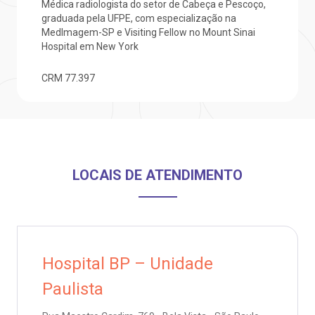
Médica radiologista do setor de Cabeça e Pescoço,
graduada pela UFPE, com especialização na
Saiba mais
MedImagem-SP e Visiting Fellow no Mount Sinai
ustentabilidade
onveniências
Hospital em New York
Endereço:
obre a BP
nternação/Cirurgia
CRM
77.397
R. Martiniano de Carvalho, 965
CEP: 01323-001 | Bela Vista
rabalhe Conosco
stacionamento
São Paulo - SP
isitas de Benchmarking
úvidas frequentes
Clínica Medicina da Mulher
LOCAIS DE ATENDIMENTO
oluntariado
ospedagem
omitê de Bioética
limentação
Hospital BP – Unidade
anco de Sangue
Paulista
Saiba mais