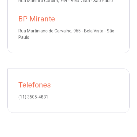
Rua Maestro Cardim, 769 - Bela Vista - São Paulo
emodiálise
Endereço:
BP Mirante
R. Colômbia, 332
oação de órgãos
CEP: 01438-000 | Jardim Paulista
Rua Martiniano de Carvalho, 965 - Bela Vista - São
São Paulo - SP
Paulo
inhas de cuidado
chados e perdidos
Telefones
(11)
3505-4831