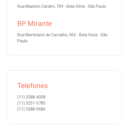
Endereço:
Rua Maestro Cardim, 769 - Bela Vista - São Paulo
R. Colômbia, 332
oação de órgãos
CEP: 01438-000 | Jardim Paulista
BP Mirante
São Paulo - SP
inhas de cuidado
Rua Martiniano de Carvalho, 965 - Bela Vista - São
Paulo
chados e perdidos
Telefones
(11)
3288-4008
(11)
3251-5785
(11)
3288-9586