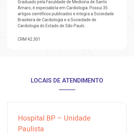
Graduado pela Faculdade de Medicina de Santo
Amaro, é especialista em Cardiologia. Possui 35
Saiba mais
ustentabilidade
onveniências
artigos científicos publicados e integra a Sociedade
Brasileira de Cardiologia e a Sociedade de
Endereço:
Cardiologia do Estado de São Paulo.
obre a BP
nternação/Cirurgia
R. Martiniano de Carvalho, 965
CRM
42.301
CEP: 01323-001 | Bela Vista
rabalhe Conosco
stacionamento
São Paulo - SP
isitas de Benchmarking
úvidas frequentes
Clínica Medicina da Mulher
LOCAIS DE ATENDIMENTO
oluntariado
ospedagem
omitê de Bioética
limentação
anco de Sangue
Hospital BP – Unidade
Saiba mais
Paulista
emodiálise