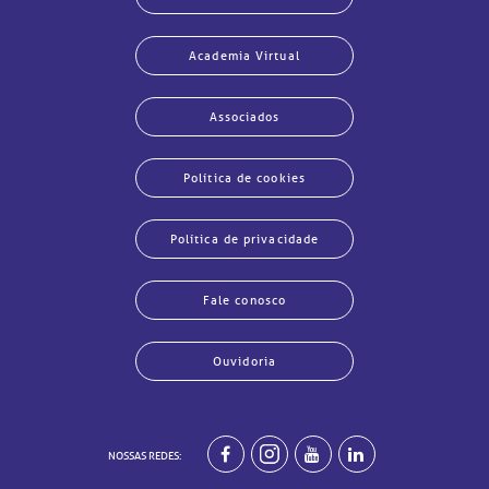
Academia Virtual
Associados
Política de cookies
Política de privacidade
Fale conosco
Ouvidoria
echar
echar
echar
echar
echar
echar
echar
echar
NOSSAS REDES: