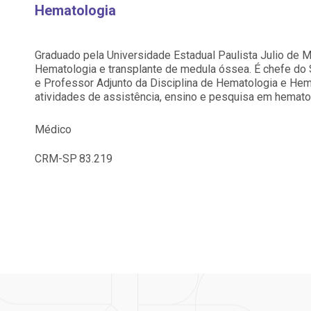
Saiba mais
Saiba mais
Hematologia
Centro de Doenças Autoimunes
A:
ndereço:
Endereço:
doria@bp.org.br
Graduado pela Universidade Estadual Paulista Julio de M
ua Maestro Cardim, 769
R. Martiniano de Ca
Hematologia e transplante de medula óssea. É chefe 
EP: 01323-001 | Bela
965
e Professor Adjunto da Disciplina de Hematologia e H
ista
CEP: 01323-001 | Bel
 Conosco
ão Paulo - SP
São Paulo - SP
atividades de assistência, ensino e pesquisa em hemato
Médico
CRM-SP
83.219