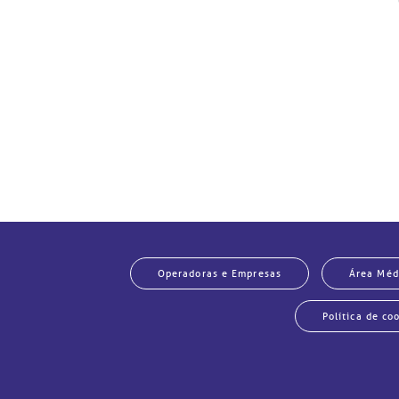
Operadoras e Empresas
Área Méd
Un
Ju
Política de co