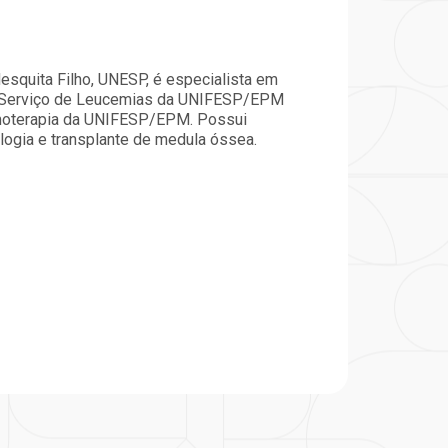
particular
Saiba mais
Solicitação de veracidade de
Endereço:
atestado
esquita Filho, UNESP, é especialista em
rvalho,
R. Colômbia, 332
do Serviço de Leucemias da UNIFESP/EPM
CEP: 01438-000 | Jardim
emoterapia da UNIFESP/EPM. Possui
a Vista
Paulista, São Paulo - SP
logia e transplante de medula óssea.