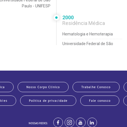
Universidade Federal de São
Paulo - UNIFESP
2000
Residência Médica
Hematologia e Hemoterapia
Universidade Federal de São
Paulo - UNIFESP
1995
Graduação
Medicina
ica
iversidade Estadual Paulista
Nosso Corpo Clínico
Trabalhe Conosco
lio de Mesquita Filho, UNESP
okies
Política de privacidade
Fale conosco
NOSSAS REDES: