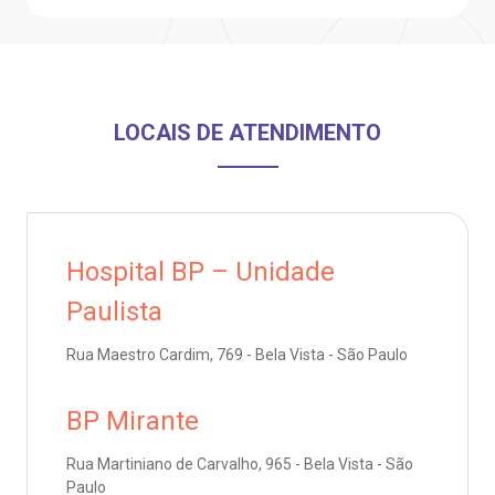
anco de Sangue
Saiba mais
emodiálise
LOCAIS DE ATENDIMENTO
Endereço:
R. Colômbia, 332
oação de órgãos
CEP: 01438-000 | Jardim Paulista
São Paulo - SP
inhas de cuidado
Hospital BP – Unidade
Paulista
chados e perdidos
Rua Maestro Cardim, 769 - Bela Vista - São Paulo
BP Mirante
Rua Martiniano de Carvalho, 965 - Bela Vista - São
Paulo