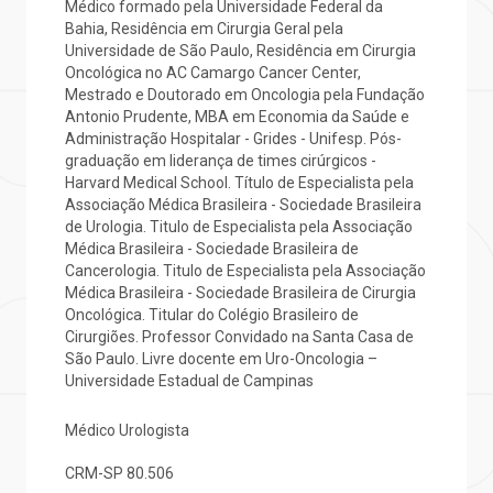
Médico formado pela Universidade Federal da
Bahia, Residência em Cirurgia Geral pela
mprensa
olicitação de veracidade de atestado
Universidade de São Paulo, Residência em Cirurgia
Centro de Doenças Autoimunes
Oncológica no AC Camargo Cancer Center,
Mestrado e Doutorado em Oncologia pela Fundação
otícias
ronto atendimento
Antonio Prudente, MBA em Economia da Saúde e
Administração Hospitalar - Grides - Unifesp. Pós-
Saiba mais
graduação em liderança de times cirúrgicos -
ustentabilidade
onveniências
Harvard Medical School. Título de Especialista pela
Associação Médica Brasileira - Sociedade Brasileira
Endereço:
de Urologia. Titulo de Especialista pela Associação
obre a BP
nternação/Cirurgia
R. Martiniano de Carvalho, 965
Médica Brasileira - Sociedade Brasileira de
Cancerologia. Titulo de Especialista pela Associação
CEP: 01323-001 | Bela Vista
Médica Brasileira - Sociedade Brasileira de Cirurgia
rabalhe Conosco
stacionamento
São Paulo - SP
Oncológica. Titular do Colégio Brasileiro de
Cirurgiões. Professor Convidado na Santa Casa de
isitas de Benchmarking
úvidas frequentes
São Paulo. Livre docente em Uro-Oncologia –
Clínica Medicina da Mulher
Universidade Estadual de Campinas
oluntariado
ospedagem
Médico Urologista
CRM-SP
80.506
omitê de Bioética
limentação