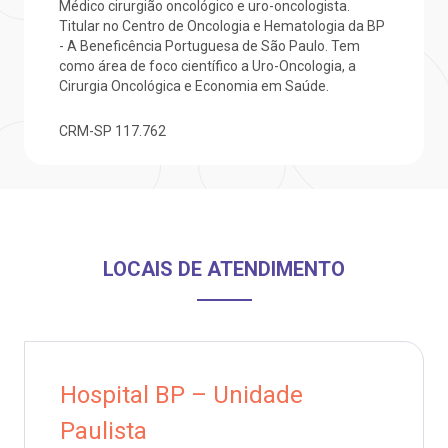
Médico cirurgião oncológico e uro-oncologista.
Titular no Centro de Oncologia e Hematologia da BP
otícias
ronto atendimento
- A Beneficência Portuguesa de São Paulo. Tem
como área de foco científico a Uro-Oncologia, a
Saiba mais
Cirurgia Oncológica e Economia em Saúde.
ustentabilidade
onveniências
CRM-SP
117.762
Endereço:
obre a BP
nternação/Cirurgia
R. Martiniano de Carvalho, 965
CEP: 01323-001 | Bela Vista
rabalhe Conosco
stacionamento
São Paulo - SP
isitas de Benchmarking
úvidas frequentes
LOCAIS DE ATENDIMENTO
Clínica Medicina da Mulher
oluntariado
ospedagem
omitê de Bioética
limentação
Hospital BP – Unidade
Paulista
anco de Sangue