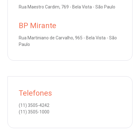
Saiba mais
Rua Maestro Cardim, 769 - Bela Vista - São Paulo
emodiálise
Endereço:
BP Mirante
R. Colômbia, 332
oação de órgãos
CEP: 01438-000 | Jardim Paulista
Rua Martiniano de Carvalho, 965 - Bela Vista - São
São Paulo - SP
Paulo
inhas de cuidado
chados e perdidos
Telefones
(11)
3505-4242
(11)
3505-1000