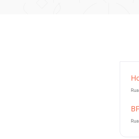
Ho
Rua 
BP
Rua 