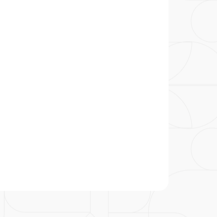
particular
Saiba mais
Solicitação de veracidade de
Endereço:
atestado
rvalho,
R. Colômbia, 332
CEP: 01438-000 | Jardim
a Vista
Paulista, São Paulo - SP