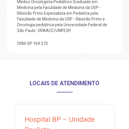
Médico Oncologista Pediátrico Graduado em
Medicina pela Faculdade de Medicina da USP -
Saiba mais
Ribeirão Preto Especialista em Pediatria pela
ustentabilidade
onveniências
Faculdade de Medicina da USP - Ribeirão Preto e
Oncologia pediátrica pela Universidade Federal de
Endereço:
São Paulo- GRAACC/UNIFESP.
obre a BP
nternação/Cirurgia
R. Martiniano de Carvalho, 965
CRM-SP
169.573
CEP: 01323-001 | Bela Vista
rabalhe Conosco
stacionamento
São Paulo - SP
isitas de Benchmarking
úvidas frequentes
Clínica Medicina da Mulher
LOCAIS DE ATENDIMENTO
oluntariado
ospedagem
omitê de Bioética
limentação
anco de Sangue
Hospital BP – Unidade
Saiba mais