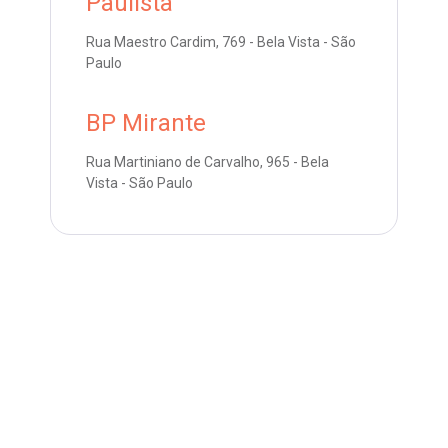
Paulista
emodiálise
Endereço:
Rua Maestro Cardim, 769 - Bela Vista - São
R. Colômbia, 332
Paulo
oação de órgãos
CEP: 01438-000 | Jardim Paulista
São Paulo - SP
BP Mirante
inhas de cuidado
Rua Martiniano de Carvalho, 965 - Bela
Vista - São Paulo
chados e perdidos