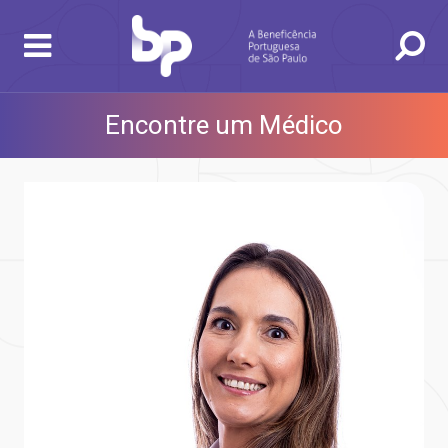
Encontre um Médico
BUSCA
CONSULTAS E EXAMES
ATENDIMENTO 24H
CONHEÇA AS UNIDADES
INSTITUCIONAL
NOSSOS SERVIÇOS
INFORMAÇÕES ÚTEIS
ESPECIALIDADES
gendamento de consultas e exames
UVIDORIA/SAC
ducação e Pesquisa
emodinâmica
entro de Oncologia e Hematologia
Hospital BP
heck-in antecipado
rea do médico
orários de atendimento
ardiologia
A BP conta com você para melhorar sempre a qualidade do