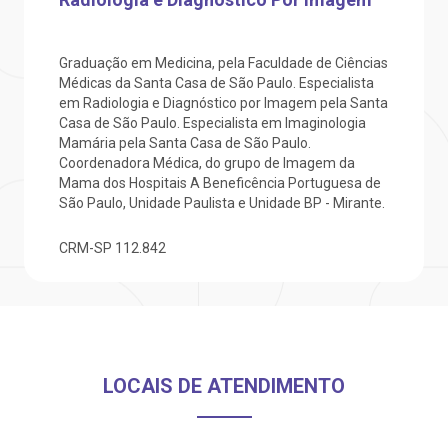
otícias
ronto atendimento
Saiba mais
ustentabilidade
onveniências
Graduação em Medicina, pela Faculdade de Ciências
Médicas da Santa Casa de São Paulo. Especialista
em Radiologia e Diagnóstico por Imagem pela Santa
Endereço:
obre a BP
nternação/Cirurgia
Casa de São Paulo. Especialista em Imaginologia
R. Martiniano de Carvalho, 965
Mamária pela Santa Casa de São Paulo.
CEP: 01323-001 | Bela Vista
Coordenadora Médica, do grupo de Imagem da
rabalhe Conosco
stacionamento
São Paulo - SP
Mama dos Hospitais A Beneficência Portuguesa de
São Paulo, Unidade Paulista e Unidade BP - Mirante.
isitas de Benchmarking
úvidas frequentes
CRM-SP
112.842
Clínica Medicina da Mulher
oluntariado
ospedagem
omitê de Bioética
limentação
LOCAIS DE ATENDIMENTO
anco de Sangue
Saiba mais