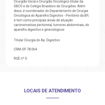
otícias
ronto atendimento
Cirurgião Geral e Cirurgião Oncológico titular da
SBCO e do Colégio Brasileiro de Cirurgiões. Além
disso, é coordenador do Departamento de Cirurgia
Saiba mais
ustentabilidade
onveniências
Oncológica do Aparelho Digestivo - Peritônio da BP,
e tem como principais áreas de atuação
carcinomatose peritoneal, tumores abdominais, do
Endereço:
obre a BP
nternação/Cirurgia
aparelho digestivo e ginecológicos
R. Martiniano de Carvalho, 965
CEP: 01323-001 | Bela Vista
Titular Cirurgia do Ap. Digestivo
rabalhe Conosco
stacionamento
São Paulo - SP
CRM-SP
78.064
isitas de Benchmarking
úvidas frequentes
RQE nº 0
Clínica Medicina da Mulher
oluntariado
ospedagem
omitê de Bioética
limentação
LOCAIS DE ATENDIMENTO
anco de Sangue
Saiba mais