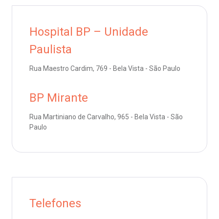
emodiálise
Endereço:
Hospital BP – Unidade
R. Colômbia, 332
oação de órgãos
CEP: 01438-000 | Jardim Paulista
Paulista
São Paulo - SP
inhas de cuidado
Rua Maestro Cardim, 769 - Bela Vista - São Paulo
BP Mirante
chados e perdidos
Rua Martiniano de Carvalho, 965 - Bela Vista - São
Paulo
Telefones