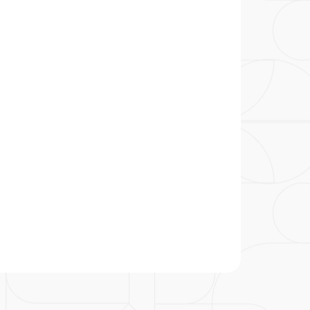
particular
Saiba mais
Solicitação de veracidade de
Endereço:
atestado
rvalho,
R. Colômbia, 332
CEP: 01438-000 | Jardim
a Vista
Paulista, São Paulo - SP