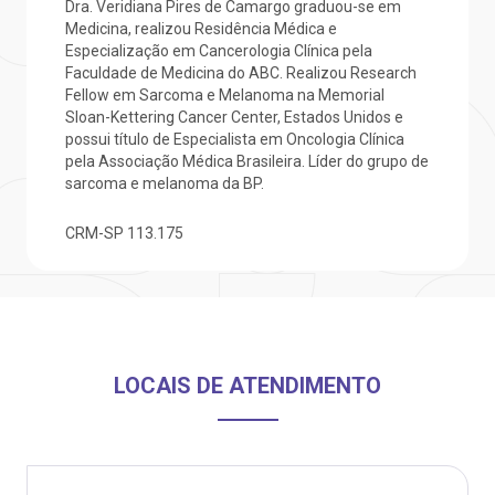
Dra. Veridiana Pires de Camargo graduou-se em
Medicina, realizou Residência Médica e
Endereço:
obre a BP
nternação/Cirurgia
Especialização em Cancerologia Clínica pela
R. Martiniano de Carvalho, 965
Faculdade de Medicina do ABC. Realizou Research
CEP: 01323-001 | Bela Vista
Fellow em Sarcoma e Melanoma na Memorial
rabalhe Conosco
stacionamento
São Paulo - SP
Sloan-Kettering Cancer Center, Estados Unidos e
possui título de Especialista em Oncologia Clínica
pela Associação Médica Brasileira. Líder do grupo de
isitas de Benchmarking
úvidas frequentes
sarcoma e melanoma da BP.
Clínica Medicina da Mulher
CRM-SP
113.175
oluntariado
ospedagem
omitê de Bioética
limentação
anco de Sangue
LOCAIS DE ATENDIMENTO
Saiba mais
emodiálise
Endereço:
R. Colômbia, 332