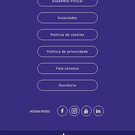
Academia Virtual
Associados
Política de cookies
Política de privacidade
Fale conosco
Ouvidoria
NOSSAS REDES:
echar
echar
echar
echar
echar
echar
echar
echar