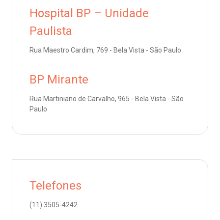
oação de órgãos
CEP: 01438-000 | Jardim Paulista
Hospital BP – Unidade
São Paulo - SP
Paulista
inhas de cuidado
Rua Maestro Cardim, 769 - Bela Vista - São Paulo
chados e perdidos
BP Mirante
Rua Martiniano de Carvalho, 965 - Bela Vista - São
Paulo
Telefones
(11)
3505-4242