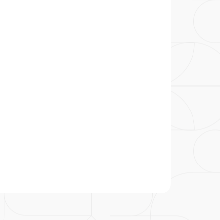
particular
Saiba mais
Solicitação de veracidade de
Endereço:
atestado
rvalho,
R. Colômbia, 332
CEP: 01438-000 | Jardim
a Vista
Paulista, São Paulo - SP