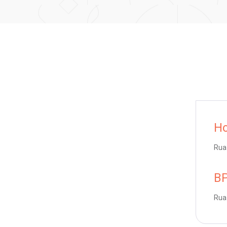
Ho
Rua 
BP
Rua 