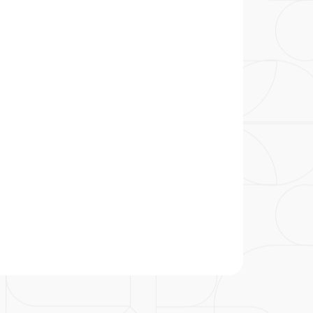
particular
Saiba mais
Solicitação de veracidade de
Endereço:
atestado
rvalho,
R. Colômbia, 332
CEP: 01438-000 | Jardim
a Vista
Paulista, São Paulo - SP