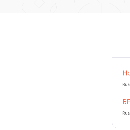
Ho
Rua 
BP
Rua 