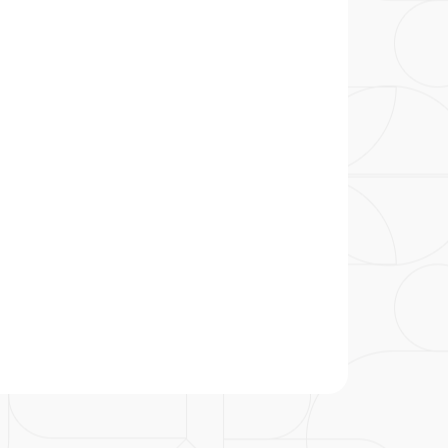
particular
Saiba mais
Solicitação de veracidade de
Endereço:
atestado
rvalho,
R. Colômbia, 332
CEP: 01438-000 | Jardim
a Vista
Paulista, São Paulo - SP