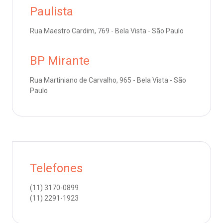
Saiba mais
Paulista
emodiálise
Rua Maestro Cardim, 769 - Bela Vista - São Paulo
Endereço:
R. Colômbia, 332
oação de órgãos
CEP: 01438-000 | Jardim Paulista
BP Mirante
São Paulo - SP
inhas de cuidado
Rua Martiniano de Carvalho, 965 - Bela Vista - São
Paulo
chados e perdidos
Telefones
(11)
3170-0899
(11)
2291-1923