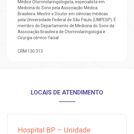
Médico Otorrinolaringologista, especialista em
Medicina do Sono pela Associação Médica
otícias
ronto atendimento
Brasileira. Mestre e Doutor em ciências médicas
pela Universidade Federal de São Paulo (UNIFESP). É
Saiba mais
ustentabilidade
onveniências
membro do Departamento de Medicina do Sono da
Associação Brasileira de Otorrinolaringologia e
Cirurgia cérvico-facial
Endereço:
obre a BP
nternação/Cirurgia
R. Martiniano de Carvalho, 965
CRM
130.313
CEP: 01323-001 | Bela Vista
rabalhe Conosco
stacionamento
São Paulo - SP
isitas de Benchmarking
úvidas frequentes
Clínica Medicina da Mulher
LOCAIS DE ATENDIMENTO
oluntariado
ospedagem
omitê de Bioética
limentação
Hospital BP – Unidade
anco de Sangue