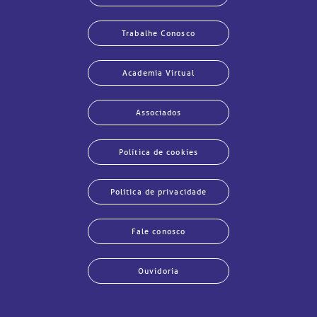
Trabalhe Conosco
Academia Virtual
Associados
Política de cookies
Política de privacidade
Fale conosco
Ouvidoria
echar
echar
echar
echar
echar
echar
echar
echar