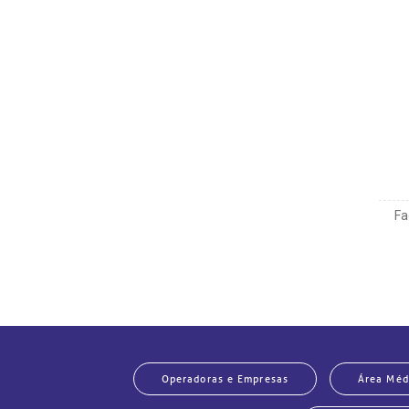
Fa
Operadoras e Empresas
Área Méd