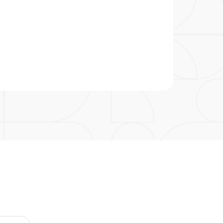
particular
Saiba mais
Solicitação de veracidade de
Endereço:
atestado
rvalho,
R. Colômbia, 332
CEP: 01438-000 | Jardim
a Vista
Paulista, São Paulo - SP