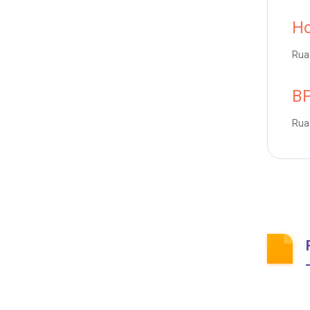
Ho
Rua 
BP
Rua 