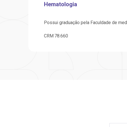
Hematologia
OUVIDORI
E
ouvi
Possui graduação pela Faculdade de medi
R
C
V
CRM
78.660
Fale
S