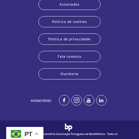
Associados
Política de cookies
Política de privacidade
Fale conosco
Ouvidoria
echar
echar
echar
echar
echar
echar
echar
echar
NOSSAS REDES:
PT
© 2020 - Real e Benemérita Associação Portuguesa de Beneficência - Todos os