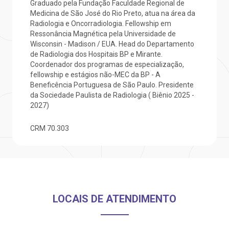
mprensa
olicitação de veracidade de atestado
Graduado pela Fundação Faculdade Regional de
Centro de Doenças Autoimunes
Medicina de São José do Rio Preto, atua na área da
Radiologia e Oncorradiologia. Fellowship em
otícias
ronto atendimento
Ressonância Magnética pela Universidade de
Wisconsin - Madison / EUA. Head do Departamento
de Radiologia dos Hospitais BP e Mirante.
Saiba mais
ustentabilidade
onveniências
Coordenador dos programas de especialização,
fellowship e estágios não-MEC da BP - A
Endereço:
Beneficência Portuguesa de São Paulo. Presidente
obre a BP
nternação/Cirurgia
da Sociedade Paulista de Radiologia ( Biênio 2025 -
R. Martiniano de Carvalho, 965
2027)
CEP: 01323-001 | Bela Vista
rabalhe Conosco
stacionamento
São Paulo - SP
CRM
70.303
isitas de Benchmarking
úvidas frequentes
Clínica Medicina da Mulher
oluntariado
ospedagem
LOCAIS DE ATENDIMENTO
omitê de Bioética
limentação