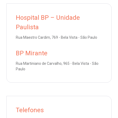
anco de Sangue
Saiba mais
Hospital BP – Unidade
emodiálise
Endereço:
Paulista
R. Colômbia, 332
oação de órgãos
Rua Maestro Cardim, 769 - Bela Vista - São Paulo
CEP: 01438-000 | Jardim Paulista
São Paulo - SP
inhas de cuidado
BP Mirante
Rua Martiniano de Carvalho, 965 - Bela Vista - São
chados e perdidos
Paulo
Telefones