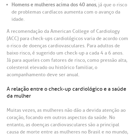
oação de órgãos
Homens e mulheres acima dos 40 anos
, já que o risco
Saiba mais
de problemas cardíacos aumenta com o avanço da
idade.
inhas de cuidado
A recomendação da American College of Cardiology
Endereço:
(ACC) para check-ups cardiológicos varia de acordo com
chados e perdidos
R. Colômbia, 332
o risco de doenças cardiovasculares. Para adultos de
baixo risco, é sugerido um check-up a cada 4 a 6 anos.
CEP: 01438-000 | Jardim Paulista
Já para aqueles com fatores de risco, como pressão alta,
São Paulo - SP
colesterol elevado ou histórico familiar, o
acompanhamento deve ser anual.
A relação entre o check-up cardiológico e a saúde
da mulher
Muitas vezes, as mulheres não dão a devida atenção ao
coração, focando em outros aspectos da saúde. No
entanto, as doenças cardiovasculares são a principal
causa de morte entre as mulheres no Brasil e no mundo,