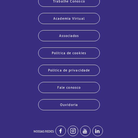
Trabalhe Conosco
Academia Virtual
Associados
Política de cookies
Política de privacidade
echar
echar
echar
echar
echar
echar
echar
echar
Fale conosco
Ouvidoria
NOSSAS REDES: