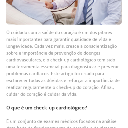
O cuidado com a saúde do coração é um dos pilares
mais importantes para garantir qualidade de vida e
longevidade. Cada vez mais, cresce a conscientização
sobre a importância da prevenção de doenças
cardiovasculares, e o check-up cardiológico tem sido
uma ferramenta essencial para diagnosticar e prevenir
problemas cardíacos. Este artigo foi criado para
esclarecer todas as dúvidas e reforçar a importância de
realizar regularmente o check-up do coração. Afinal,
gendamento de consultas e exames
UVIDORIA/SAC
ducação e Pesquisa
emodinâmica
entro de Oncologia e Hematologia
Hospital BP
cuidar do coração é cuidar da vida.
heck-in antecipado
rea do médico
orários de atendimento
ardiologia
A BP conta com você para melhorar sempre a qualidade do
O que é um check-up cardiológico?
atendimento e dos serviços prestados.
A Ouvidoria e SAC são canais para você, cliente da BP, tirar
suas dúvidas, registrar suas reclamações ou fazer elogios
É um conjunto de exames médicos focados na análise
esultados de exames
ódigo de conduta
uvidoria
entro de Excelência em Neurologia e
relacionados ao nosso atendimento e aos nossos serviços.