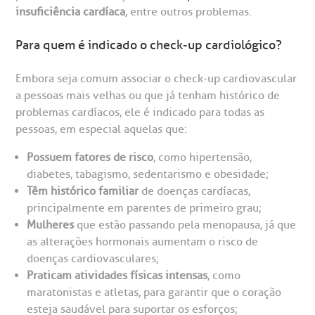
insuficiência cardíaca
, entre outros problemas.
Saiba mais
obre a BP
nternação/Cirurgia
Para quem é indicado o check-up cardiológico?
Embora seja comum associar o check-up cardiovascular
rabalhe Conosco
stacionamento
Endereço:
a pessoas mais velhas ou que já tenham histórico de
R. Martiniano de Carvalho, 965
problemas cardíacos, ele é indicado para todas as
isitas de Benchmarking
úvidas frequentes
pessoas, em especial aquelas que:
CEP: 01323-001 | Bela Vista
São Paulo - SP
Possuem fatores de risco
, como hipertensão,
oluntariado
ospedagem
diabetes, tabagismo, sedentarismo e obesidade;
Têm histórico familiar
de doenças cardíacas,
omitê de Bioética
limentação
principalmente em parentes de primeiro grau;
Clínica Medicina da Mulher
Mulheres
que estão passando pela menopausa, já que
as alterações hormonais aumentam o risco de
anco de Sangue
doenças cardiovasculares;
Praticam atividades físicas intensas
, como
emodiálise
maratonistas e atletas, para garantir que o coração
esteja saudável para suportar os esforços;