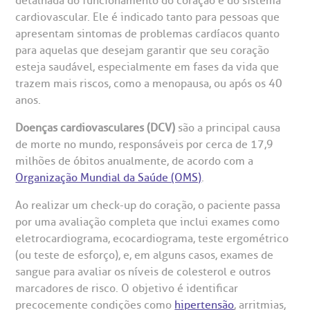
detalhada do funcionamento do coração e do sistema
Horário de atendimento: 2ª a 6ª feira das 7h às 18h
eurocirurgia
cardiovascular. Ele é indicado tanto para pessoas que
eleconsulta
emonstrações Financeiras
rotocolo de Infarto SUS
apresentam sintomas de problemas cardíacos quanto
AC:
Saiba mais
ediatria
para aquelas que desejam garantir que seu coração
esteja saudável, especialmente em fases da vida que
reparo de Exames
oação
orários de Visita
(11)
3505-1000
trazem mais riscos, como a menopausa, ou após os 40
entro de Excelência em Ortopedia
Endereço:
anos.
statuto social da BP
ronto-socorro
UVIDORIA:
Rua Maestro Cardim, 769
utras especialidades
Doenças cardiovasculares (DCV)
são a principal causa
Telemedicina BP
ouvidoria@bp.org.br
CEP: 01323-001 | Bela Vista
de morte no mundo, responsáveis por cerca de 17,9
overnança corporativa
olicitação de cópia de prontuário médico
São Paulo - SP
milhões de óbitos anualmente, de acordo com a
Organização Mundial da Saúde (OMS)
.
Fale Conosco
mpacto social
olicitação de orçamento particular
Ao realizar um check-up do coração, o paciente passa
Teleinterconsulta
BP Mirante
por uma avaliação completa que inclui exames como
mprensa
olicitação de veracidade de atestado
eletrocardiograma, ecocardiograma, teste ergométrico
(ou teste de esforço), e, em alguns casos, exames de
otícias
ronto atendimento
sangue para avaliar os níveis de colesterol e outros
marcadores de risco. O objetivo é identificar
Centro de Doenças Autoimunes
precocemente condições como
hipertensão
, arritmias,
ustentabilidade
onveniências