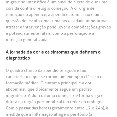
migra e se intensifica é um sinal de alerta de que uma
utras especialidades
Telemedicina BP
corrida contra o relógio começou. A cirurgia de
ouvidoria@bp.org.br
CEP: 01323-001 | Bela Vista
overnança corporativa
olicitação de cópia de prontuário médico
remoção do apêndice, a apendicectomia, não é uma
São Paulo - SP
questão de escolha, mas uma necessidade imperativa.
Fale Conosco
mpacto social
olicitação de orçamento particular
Atrasar a intervenção pode levar a complicações graves
e potencialmente fatais, como a perfuração e a
Teleinterconsulta
BP Mirante
infecção generalizada.
mprensa
olicitação de veracidade de atestado
A jornada da dor e os sintomas que definem o
otícias
ronto atendimento
diagnóstico
Centro de Doenças Autoimunes
O quadro clínico da apendicite aguda é tão
ustentabilidade
onveniências
característico que se tornou um exemplo clássico na
formação médica. O sintoma principal é a dor
Saiba mais
obre a BP
nternação/Cirurgia
abdominal, que tipicamente segue um padrão
migratório. A dor costuma começar de forma vaga e
difusa na região periumbilical (ao redor do umbigo).
rabalhe Conosco
stacionamento
Endereço:
Com o passar das horas (geralmente entre 12 e 24h), à
R. Martiniano de Carvalho, 965
medida que a inflamação atinge o peritônio (a