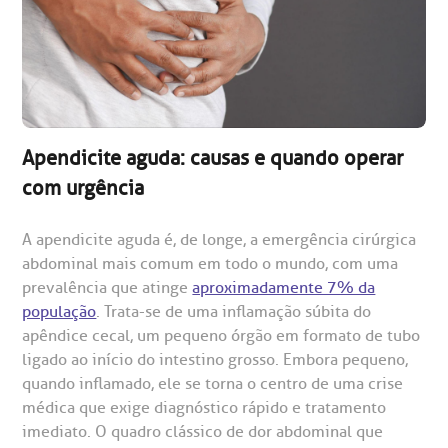
gendamento de consultas e exames
UVIDORIA/SAC
ducação e Pesquisa
emodinâmica
entro de Oncologia e Hematologia
Hospital BP
Apendicite aguda: causas e quando operar
com urgência
heck-in antecipado
rea do médico
orários de atendimento
ardiologia
A BP conta com você para melhorar sempre a qualidade do
atendimento e dos serviços prestados.
A Ouvidoria e SAC são canais para você, cliente da BP, tirar
A apendicite aguda é, de longe, a emergência cirúrgica
suas dúvidas, registrar suas reclamações ou fazer elogios
esultados de exames
ódigo de conduta
uvidoria
entro de Excelência em Neurologia e
abdominal mais comum em todo o mundo, com uma
relacionados ao nosso atendimento e aos nossos serviços.
Horário de atendimento: 2ª a 6ª feira das 7h às 18h
prevalência que atinge
aproximadamente 7% da
eurocirurgia
população
. Trata-se de uma inflamação súbita do
eleconsulta
emonstrações Financeiras
rotocolo de Infarto SUS
AC:
apêndice cecal, um pequeno órgão em formato de tubo
Saiba mais
ediatria
ligado ao início do intestino grosso. Embora pequeno,
reparo de Exames
oação
orários de Visita
(11)
3505-1000
quando inflamado, ele se torna o centro de uma crise
entro de Excelência em Ortopedia
médica que exige diagnóstico rápido e tratamento
Endereço:
imediato. O quadro clássico de dor abdominal que
statuto social da BP
ronto-socorro
UVIDORIA:
Rua Maestro Cardim, 769