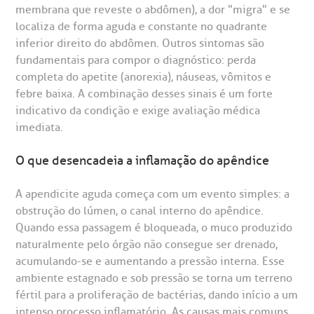
isitas de Benchmarking
úvidas frequentes
membrana que reveste o abdômen), a dor "migra" e se
CEP: 01323-001 | Bela Vista
localiza de forma aguda e constante no quadrante
São Paulo - SP
oluntariado
ospedagem
inferior direito do abdômen. Outros sintomas são
fundamentais para compor o diagnóstico: perda
completa do apetite (anorexia), náuseas, vômitos e
omitê de Bioética
limentação
febre baixa. A combinação desses sinais é um forte
Clínica Medicina da Mulher
indicativo da condição e exige avaliação médica
anco de Sangue
imediata.
O que desencadeia a inflamação do apêndice
emodiálise
A apendicite aguda começa com um evento simples: a
oação de órgãos
obstrução do lúmen, o canal interno do apêndice.
Saiba mais
Quando essa passagem é bloqueada, o muco produzido
naturalmente pelo órgão não consegue ser drenado,
inhas de cuidado
acumulando-se e aumentando a pressão interna. Esse
Endereço:
ambiente estagnado e sob pressão se torna um terreno
chados e perdidos
fértil para a proliferação de bactérias, dando início a um
R. Colômbia, 332
intenso processo inflamatório. As causas mais comuns