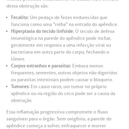
CEP: 01438-000 | Jardim Paulista
dessa obstrução são:
São Paulo - SP
Fecalito:
Um pedaço de fezes endurecidas que
funciona como uma "rolha" na entrada do apêndice.
Hiperplasia do tecido linfoide:
O tecido de defesa
imunológica na parede do apêndice pode inchar,
geralmente em resposta a uma infecção viral ou
bacteriana em outra parte do corpo, fechando o
lúmen.
Corpos estranhos e parasitas:
Embora menos
frequentes, sementes, outros objetos não digeridos
ou parasitas intestinais podem causar o bloqueio.
Tumores:
Em casos raros, um tumor no próprio
apêndice ou na região do ceco pode ser a causa da
obstrução.
Essa inflamação progressiva compromete o fluxo
sanguíneo para o órgão. Sem oxigênio, a parede do
apêndice começa a sofrer, enfraquecer e morrer