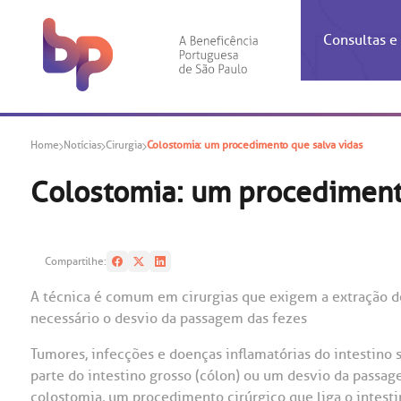
Consultas 
Inf
Con
Home
Notícias
Cirurgia
Colostomia: um procedimento que salva vidas
Espec
Inst
Co
Hospit
Ho
Agendam
Área do
Achados
Centro 
OUVID
Colostomia: um procediment
Check-i
Certific
Aliment
Cardiol
A BP c
Resulta
Demons
Banco 
Centro 
do ate
A Ouvid
Compartilhe:
Finance
Neuroci
suas dú
Telecon
Conven
relaci
A técnica é comum em cirurgias que exigem a extração de
Horário
Doação
Pediatri
necessário o desvio da passagem das fezes
Preparo
Coronav
Ética e
Centro 
SAC:
Tumores, infecções e doenças inflamatórias do intestino
Doação 
parte do intestino grosso (cólon) ou um desvio da passag
(11
Outras 
Linhas 
colostomia, um procedimento cirúrgico que liga o intest