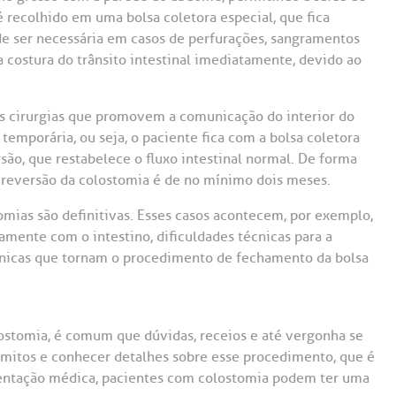
Saiba mais
Saiba mais
Teleinterconsulta
é recolhido em uma bolsa coletora especial, que fica
A:
e ser necessária em casos de perfurações, sangramentos
a costura do trânsito intestinal imediatamente, devido ao
doria@bp.org.br
Centro de Doenças Autoimunes
ndereço:
Endereço:
ua Maestro Cardim, 769
R. Martiniano de Ca
965
s cirurgias que promovem a comunicação do interior do
 Conosco
EP: 01323-001 | Bela
temporária, ou seja, o paciente fica com a bolsa coletora
ista
CEP: 01323-001 | Bel
rsão, que restabelece o fluxo intestinal normal. De forma
ão Paulo - SP
São Paulo - SP
 de reversão da colostomia é de no mínimo dois meses.
mias são definitivas. Esses casos acontecem, por exemplo,
ente com o intestino, dificuldades técnicas para a
línicas que tornam o procedimento de fechamento da bolsa
ostomia, é comum que dúvidas, receios e até vergonha se
 mitos e conhecer detalhes sobre esse procedimento, que é
ientação médica, pacientes com colostomia podem ter uma