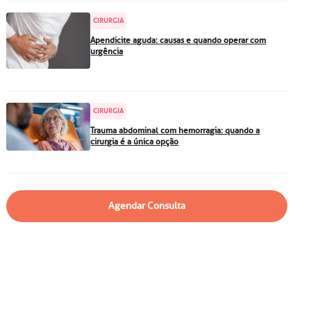
particular
Saiba mais
CIRURGIA
Solicitação de veracidade de
Apendicite aguda: causas e quando operar com
atestado
urgência
Endereço:
rvalho,
R. Colômbia, 332
CEP: 01438-000 | Jardim
CIRURGIA
a Vista
Paulista, São Paulo - SP
Trauma abdominal com hemorragia: quando a
cirurgia é a única opção
Agendar Consulta