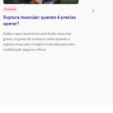
Ortopedia
BP Educa
Ruptura muscular: quando é preciso
Facul
operar?
Vestib
Saiba o que caracteriza uma lesão muscular
Vestibu
grave, os graus de trauma e saiba quando a
BP está
ruptura muscular cirurgia é indicada para uma
para En
reabilitação segura e eficaz
Hospita