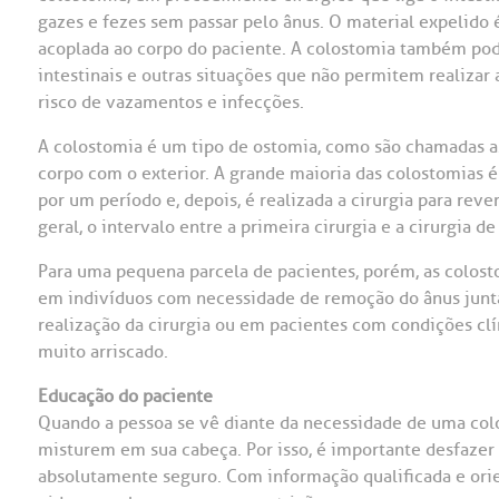
gazes e fezes sem passar pelo ânus. O material expelido 
OUVIDORI
acoplada ao corpo do paciente. A colostomia também pod
intestinais e outras situações que não permitem realizar 
ouvi
E
risco de vazamentos e infecções.
R
A colostomia é um tipo de ostomia, como são chamadas a
Fale
C
corpo com o exterior. A grande maioria das colostomias é 
V
por um período e, depois, é realizada a cirurgia para reve
S
geral, o intervalo entre a primeira cirurgia e a cirurgia
Para uma pequena parcela de pacientes, porém, as colosto
em indivíduos com necessidade de remoção do ânus juntam
realização da cirurgia ou em pacientes com condições c
muito arriscado.
Educação do paciente
Quando a pessoa se vê diante da necessidade de uma col
misturem em sua cabeça. Por isso, é importante desfazer
absolutamente seguro. Com informação qualificada e or