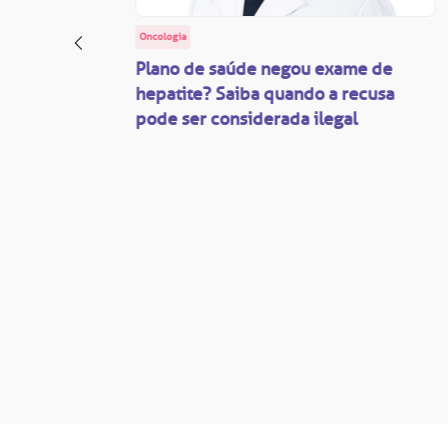
Oncologia
: o
Plano de saúde negou exame de
ação
hepatite? Saiba quando a recusa
pode ser considerada ilegal
são
mente
disputas
so.