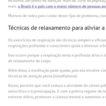
Inclusive, um ponto de atenção: mais de 10% da populaç
mais:
o Brasil é o país com o maior número de pessoas an
Motivos de sobra para cuidar desse tipo de problema, co
Técnicas de relaxamento para aliviar a
Os exercícios de respiração são técnicas simples e eficaze
respirações profundas e conscientes ajuda a diminuir a f
Isso ocorre porque a respiração lenta e profunda ativa o
de relaxamento do corpo.
Além disso, a meditação pode ajudar, pois ela envolve c
técnicas de atenção plena (mindfulness).
Assim, permite que você reduza a atividade do córtex pré
autocrítico e à preocupação. E com a prática regular de 
estresse diário, promover a clareza mental e aumentar a 