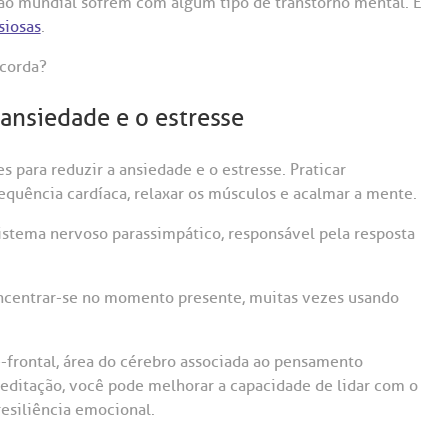
ão mundial sofrem com algum tipo de transtorno mental. E
siosas
.
ncorda?
 ansiedade e o estresse
s para reduzir a ansiedade e o estresse. Praticar
requência cardíaca, relaxar os músculos e acalmar a mente.
 sistema nervoso parassimpático, responsável pela resposta
oncentrar-se no momento presente, muitas vezes usando
-frontal, área do cérebro associada ao pensamento
meditação, você pode melhorar a capacidade de lidar com o
resiliência emocional.