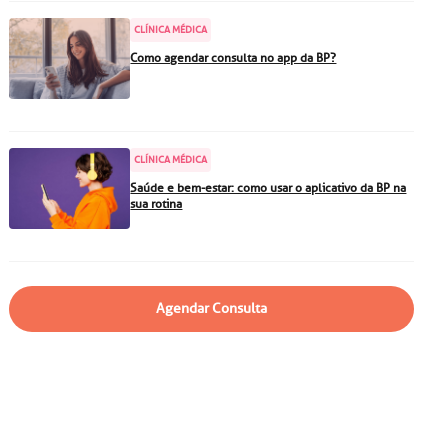
particular
Saiba mais
CLÍNICA MÉDICA
Solicitação de veracidade de
Como agendar consulta no app da BP?
atestado
Endereço:
rvalho,
R. Colômbia, 332
CEP: 01438-000 | Jardim
CLÍNICA MÉDICA
a Vista
Paulista, São Paulo - SP
Saúde e bem-estar: como usar o aplicativo da BP na
sua rotina
Agendar Consulta