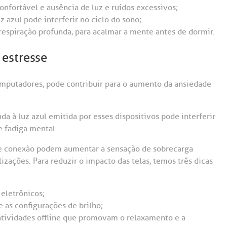
nfortável e ausência de luz e ruídos excessivos;
z azul pode interferir no ciclo do sono;
espiração profunda, para acalmar a mente antes de dormir.
 estresse
omputadores, pode contribuir para o aumento da ansiedade
a à luz azul emitida por esses dispositivos pode interferir
e fadiga mental.
nte conexão podem aumentar a sensação de sobrecarga
ações. Para reduzir o impacto das telas, temos três dicas
 eletrônicos;
e as configurações de brilho;
atividades offline que promovam o relaxamento e a