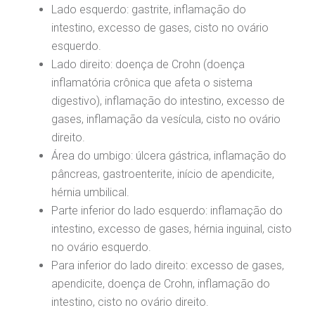
Lado esquerdo: gastrite, inflamação do
mprensa
olicitação de veracidade de atestado
Centro de Doenças Autoimunes
intestino, excesso de gases, cisto no ovário
esquerdo.
otícias
ronto atendimento
Lado direito: doença de Crohn (doença
inflamatória crônica que afeta o sistema
Saiba mais
ustentabilidade
onveniências
digestivo), inflamação do intestino, excesso de
gases, inflamação da vesícula, cisto no ovário
Endereço:
obre a BP
nternação/Cirurgia
direito.
R. Martiniano de Carvalho, 965
Área do umbigo: úlcera gástrica, inflamação do
CEP: 01323-001 | Bela Vista
pâncreas, gastroenterite, início de apendicite,
rabalhe Conosco
stacionamento
São Paulo - SP
hérnia umbilical.
Parte inferior do lado esquerdo: inflamação do
isitas de Benchmarking
úvidas frequentes
Clínica Medicina da Mulher
intestino, excesso de gases, hérnia inguinal, cisto
no ovário esquerdo.
oluntariado
ospedagem
Para inferior do lado direito: excesso de gases,
apendicite, doença de Crohn, inflamação do
omitê de Bioética
limentação
intestino, cisto no ovário direito.