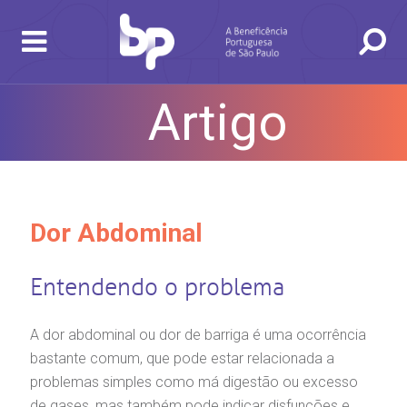
Artigo
BUSCA
CONSULTAS E EXAMES
ATENDIMENTO 24H
CONHEÇA AS UNIDADES
INSTITUCIONAL
NOSSOS SERVIÇOS
INFORMAÇÕES ÚTEIS
ESPECIALIDADES
Dor Abdominal
Entendendo o problema
A dor abdominal ou dor de barriga é uma ocorrência
bastante comum, que pode estar relacionada a
problemas simples como má digestão ou excesso
de gases, mas também pode indicar disfunções e