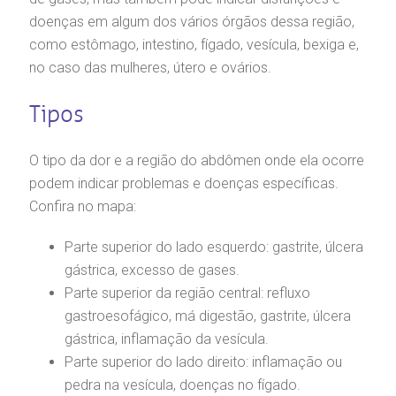
gendamento de consultas e exames
UVIDORIA/SAC
ducação e Pesquisa
emodinâmica
entro de Oncologia e Hematologia
Hospital BP
doenças em algum dos vários órgãos dessa região,
como estômago, intestino, fígado, vesícula, bexiga e,
heck-in antecipado
rea do médico
orários de atendimento
ardiologia
A BP conta com você para melhorar sempre a qualidade do
no caso das mulheres, útero e ovários.
atendimento e dos serviços prestados.
A Ouvidoria e SAC são canais para você, cliente da BP, tirar
suas dúvidas, registrar suas reclamações ou fazer elogios
esultados de exames
ódigo de conduta
uvidoria
entro de Excelência em Neurologia e
Tipos
relacionados ao nosso atendimento e aos nossos serviços.
Horário de atendimento: 2ª a 6ª feira das 7h às 18h
eurocirurgia
eleconsulta
emonstrações Financeiras
rotocolo de Infarto SUS
O tipo da dor e a região do abdômen onde ela ocorre
AC:
Saiba mais
ediatria
podem indicar problemas e doenças específicas.
Confira no mapa:
reparo de Exames
oação
orários de Visita
(11)
3505-1000
Endereço:
entro de Excelência em Ortopedia
Rua Maestro Cardim, 769
Parte superior do lado esquerdo: gastrite, úlcera
statuto social da BP
ronto-socorro
UVIDORIA:
CEP: 01323-001 | Bela Vista
gástrica, excesso de gases.
Telemedicina BP
utras especialidades
São Paulo - SP
Parte superior da região central: refluxo
ouvidoria@bp.org.br
overnança corporativa
olicitação de cópia de prontuário médico
gastroesofágico, má digestão, gastrite, úlcera
gástrica, inflamação da vesícula.
BP Mirante
Teleinterconsulta
Fale Conosco
mpacto social
olicitação de orçamento particular
Parte superior do lado direito: inflamação ou
pedra na vesícula, doenças no fígado.