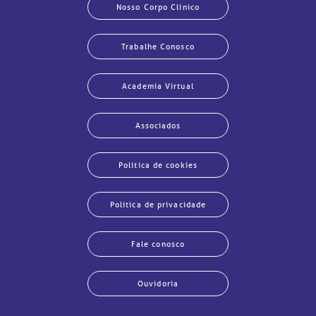
Nosso Corpo Clínico
Trabalhe Conosco
Academia Virtual
Associados
Política de cookies
Política de privacidade
Fale conosco
Ouvidoria
echar
echar
echar
echar
echar
echar
echar
echar