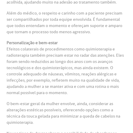
acolhida, ajudando muito na adesão ao tratamento também.
anco de Sangue
Além do médico, o respeito e carinho com a paciente precisam
ser compartilhados por toda equipe envolvida. É fundamental
que todos entendam o momento e ofereçam suporte e amparo
emodiálise
que tornam o processo todo menos agressivo.
Personalização e bem-estar
oação de órgãos
Efeitos colaterais de procedimentos como quimioterapia e
Saiba mais
radioterapia também precisam estar no radar das atenções. Eles
inhas de cuidado
foram sendo reduzidos ao longo dos anos com os avanços
tecnológicos e dos quimioterápicos, mas ainda existem. O
Endereço:
controle adequado de náuseas, vômitos, reações alérgicas e
chados e perdidos
infecções, por exemplo, refletem muito na qualidade de vida,
R. Colômbia, 332
ajudando a mulher a se manter ativa e com uma rotina o mais
normal possível para o momento.
CEP: 01438-000 | Jardim Paulista
São Paulo - SP
O bem-estar geral da mulher envolve, ainda, considerar as
alterações estéticas possíveis, oferecendo opções como a
técnica da touca gelada para minimizar a queda de cabelos na
quimioterapia.