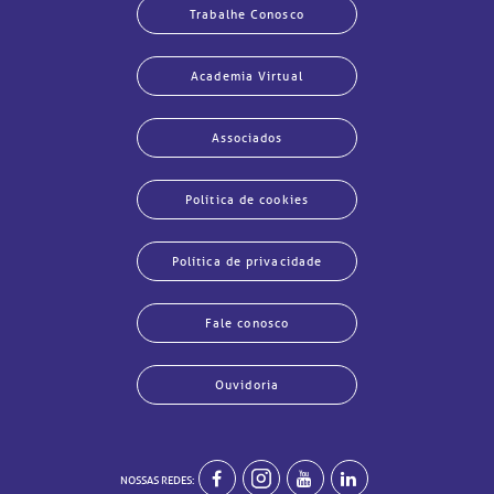
Trabalhe Conosco
Academia Virtual
Associados
Política de cookies
Política de privacidade
Fale conosco
Ouvidoria
echar
echar
echar
echar
echar
echar
echar
echar
NOSSAS REDES: