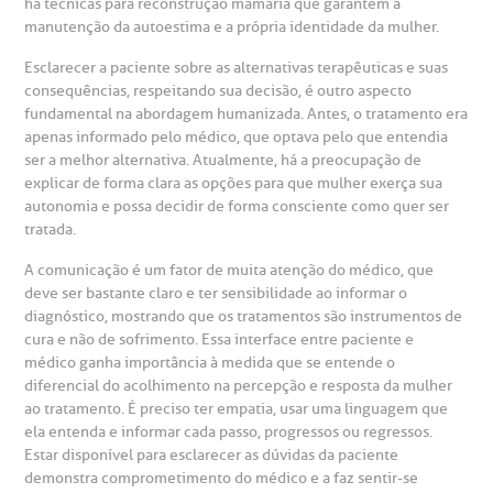
BP Mirante
há técnicas para reconstrução mamária que garantem a
mprensa
olicitação de veracidade de atestado
manutenção da autoestima e a própria identidade da mulher.
Esclarecer a paciente sobre as alternativas terapêuticas e suas
otícias
ronto atendimento
consequências, respeitando sua decisão, é outro aspecto
fundamental na abordagem humanizada. Antes, o tratamento era
Centro de Doenças Autoimunes
apenas informado pelo médico, que optava pelo que entendia
ustentabilidade
onveniências
ser a melhor alternativa. Atualmente, há a preocupação de
explicar de forma clara as opções para que mulher exerça sua
Saiba mais
autonomia e possa decidir de forma consciente como quer ser
obre a BP
nternação/Cirurgia
tratada.
A comunicação é um fator de muita atenção do médico, que
rabalhe Conosco
stacionamento
Endereço:
deve ser bastante claro e ter sensibilidade ao informar o
diagnóstico, mostrando que os tratamentos são instrumentos de
R. Martiniano de Carvalho, 965
isitas de Benchmarking
úvidas frequentes
cura e não de sofrimento. Essa interface entre paciente e
médico ganha importância à medida que se entende o
CEP: 01323-001 | Bela Vista
diferencial do acolhimento na percepção e resposta da mulher
São Paulo - SP
oluntariado
ospedagem
ao tratamento. É preciso ter empatia, usar uma linguagem que
ela entenda e informar cada passo, progressos ou regressos.
Estar disponível para esclarecer as dúvidas da paciente
omitê de Bioética
limentação
demonstra comprometimento do médico e a faz sentir-se
Clínica Medicina da Mulher