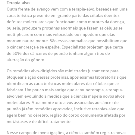
Terapia-alvo
R. Martiniano de Carvalho, 965
Outra frente de avanço vem com a terapia-alvo, baseada em uma
isitas de Benchmarking
úvidas frequentes
característica presente em grande parte das células doentes:
CEP: 01323-001 | Bela Vista
defeitos moleculares que funcionam como motores da doença,
São Paulo - SP
ou seja, produzem proteínas anormais que fazem as células se
oluntariado
ospedagem
multiplicarem com mais velocidade ou impedem que elas
morram naturalmente. São essas anomalias que possibilitam que
o câncer cresça e se espalhe. Especialistas projetam que cerca
omitê de Bioética
limentação
de 50% dos cânceres de pulmão tenham algum tipo de
Clínica Medicina da Mulher
alteração do gênero.
anco de Sangue
Os remédios alvo-dirigidos são ministrados justamente para
bloquear a ação dessas proteínas, após exames laboratoriais que
emodiálise
identificam as características moleculares das células que as
fabricam. Um pouco mais antiga que a imunoterapia, a terapia-
alvo vem evoluindo à medida que a ciência mapeia novos alvos
oação de órgãos
moleculares. Atualmente oito alvos associados ao câncer de
Saiba mais
pulmão já têm remédios aprovados, inclusive terapias-alvo que
agem bem no cérebro, região do corpo comumente afetada por
inhas de cuidado
metástases e de difícil tratamento.
Endereço:
Nesse campo de investigações, a ciência também registra novas