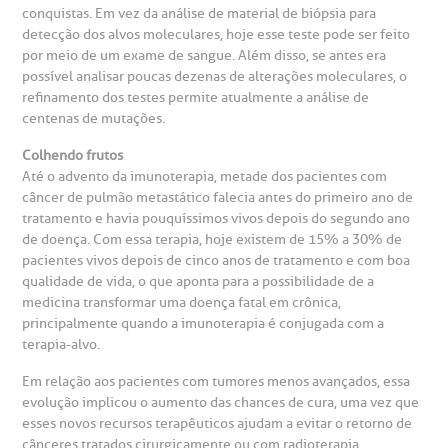
chados e perdidos
conquistas. Em vez da análise de material de biópsia para
R. Colômbia, 332
detecção dos alvos moleculares, hoje esse teste pode ser feito
por meio de um exame de sangue. Além disso, se antes era
CEP: 01438-000 | Jardim Paulista
possível analisar poucas dezenas de alterações moleculares, o
São Paulo - SP
refinamento dos testes permite atualmente a análise de
centenas de mutações.
Colhendo frutos
Até o advento da imunoterapia, metade dos pacientes com
câncer de pulmão metastático falecia antes do primeiro ano de
tratamento e havia pouquíssimos vivos depois do segundo ano
de doença. Com essa terapia, hoje existem de 15% a 30% de
pacientes vivos depois de cinco anos de tratamento e com boa
qualidade de vida, o que aponta para a possibilidade de a
medicina transformar uma doença fatal em crônica,
principalmente quando a imunoterapia é conjugada com a
terapia-alvo.
Em relação aos pacientes com tumores menos avançados, essa
evolução implicou o aumento das chances de cura, uma vez que
esses novos recursos terapêuticos ajudam a evitar o retorno de
cânceres tratados cirurgicamente ou com radioterapia.