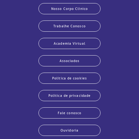
Nosso Corpo Clínico
Trabalhe Conosco
Academia Virtual
Associados
Política de cookies
Política de privacidade
Fale conosco
echar
echar
echar
echar
echar
echar
echar
echar
Ouvidoria