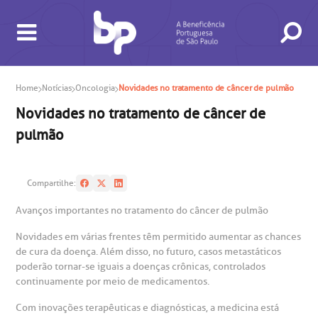
Home
Notícias
Oncologia
Novidades no tratamento de câncer de pulmão
Novidades no tratamento de câncer de
pulmão
Compartilhe:
Avanços importantes no tratamento do câncer de pulmão
BUSCA
CONSULTAS E EXAMES
ATENDIMENTO 24H
CONHEÇA AS UNIDADES
INSTITUCIONAL
NOSSOS SERVIÇOS
INFORMAÇÕES ÚTEIS
ESPECIALIDADES
Novidades em várias frentes têm permitido aumentar as chances
de cura da doença. Além disso, no futuro, casos metastáticos
poderão tornar-se iguais a doenças crônicas, controlados
continuamente por meio de medicamentos.
Com inovações terapêuticas e diagnósticas, a medicina está