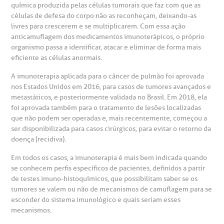
Endereço:
química produzida pelas células tumorais que faz com que as
statuto social da BP
ronto-socorro
UVIDORIA:
células de defesa do corpo não as reconheçam, deixando-as
Rua Maestro Cardim, 769
livres para crescerem e se multiplicarem. Com essa ação
utras especialidades
Telemedicina BP
ouvidoria@bp.org.br
anticamuflagem dos medicamentos imunoterápicos, o próprio
CEP: 01323-001 | Bela Vista
overnança corporativa
olicitação de cópia de prontuário médico
organismo passa a identificar, atacar e eliminar de forma mais
São Paulo - SP
eficiente as células anormais.
Fale Conosco
mpacto social
olicitação de orçamento particular
A imunoterapia aplicada para o câncer de pulmão foi aprovada
nos Estados Unidos em 2016, para casos de tumores avançados e
Teleinterconsulta
BP Mirante
metastáticos, e posteriormente validada no Brasil. Em 2018, ela
mprensa
olicitação de veracidade de atestado
foi aprovada também para o tratamento de lesões localizadas
que não podem ser operadas e, mais recentemente, começou a
ser disponibilizada para casos cirúrgicos, para evitar o retorno da
otícias
ronto atendimento
doença (recidiva).
Centro de Doenças Autoimunes
Em todos os casos, a imunoterapia é mais bem indicada quando
ustentabilidade
onveniências
se conhecem perfis específicos de pacientes, definidos a partir
de testes imuno-histoquímicos, que possibilitam saber se os
Saiba mais
obre a BP
nternação/Cirurgia
tumores se valem ou não de mecanismos de camuflagem para se
esconder do sistema imunológico e quais seriam esses
mecanismos.
rabalhe Conosco
stacionamento
Endereço: