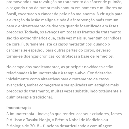
promovendo uma revolução no tratamento do câncer de pulmão,
o segundo tipo de tumor mais comum em homens e mulheres no
Brasil, excetuado o câncer de pele não melanoma. A cirurgia para
a extração da lesão maligna ainda é a intervenção mais comum
para o enfrentamento da doença quando identificada em fases
precoces. Todavia, os avanços em todas as frentes de tratamento
são tão extraordinários que, cada vez mais, aumentam os índices
de cura. Futuramente, até os casos metastáticos, quando o
câncer já se espalhou para outras partes do corpo, deverão
gendamento de consultas e exames
UVIDORIA/SAC
ducação e Pesquisa
emodinâmica
entro de Oncologia e Hematologia
tornar-se doenças crônicas, controladas à base de remédios.
Hospital BP
No campo dos medicamentos, as principais novidades estão
heck-in antecipado
rea do médico
orários de atendimento
ardiologia
A BP conta com você para melhorar sempre a qualidade do
relacionadas à imunoterapia e à terapia-alvo. Consideradas
atendimento e dos serviços prestados.
inicialmente como alterativas para o tratamento de casos
A Ouvidoria e SAC são canais para você, cliente da BP, tirar
suas dúvidas, registrar suas reclamações ou fazer elogios
avançados, ambas começaram a ser aplicadas em estágios mais
esultados de exames
ódigo de conduta
uvidoria
entro de Excelência em Neurologia e
relacionados ao nosso atendimento e aos nossos serviços.
precoces do tratamento, muitas vezes substituindo totalmente a
Horário de atendimento: 2ª a 6ª feira das 7h às 18h
eurocirurgia
quimioterapia tradicional.
eleconsulta
emonstrações Financeiras
rotocolo de Infarto SUS
Imunoterapia
AC:
Saiba mais
ediatria
A imunoterapia – inovação que rendeu aos seus criadores, James
P. Allison e Tasuku Honjo, o Prêmio Nobel de Medicina ou
reparo de Exames
oação
orários de Visita
(11)
3505-1000
Fisiologia de 2018 – funciona desarticulando a camuflagem
entro de Excelência em Ortopedia