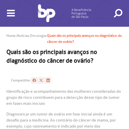
Home
Notícias
Oncologia
Quais são os principais avanços no diagnóstico do
câncer de ovário?
Quais são os principais avanços no
BUSCA
CONSULTAS E EXAMES
ATENDIMENTO 24H
CONHEÇA AS UNIDADES
INSTITUCIONAL
NOSSOS SERVIÇOS
INFORMAÇÕES ÚTEIS
ESPECIALIDADES
diagnóstico do câncer de ovário?
Compartilhe:
Identificação e acompanhamento das mulheres consideradas do
grupo de risco contribuem para a detecção desse tipo de tumor
em fases mais iniciais
Diagnosticar um tumor de ovário em fase inicial ainda é um
desafio para a medicina. Ao contrário do câncer de mama, por
gendamento de consultas e exames
UVIDORIA/SAC
ducação e Pesquisa
emodinâmica
entro de Oncologia e Hematologia
Hospital BP
exemplo, cujo rastreamento é indicado por meio das