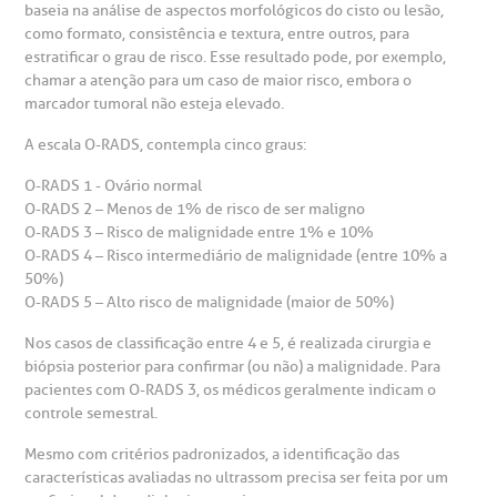
anco de Sangue
baseia na análise de aspectos morfológicos do cisto ou lesão,
como formato, consistência e textura, entre outros, para
estratificar o grau de risco. Esse resultado pode, por exemplo,
emodiálise
chamar a atenção para um caso de maior risco, embora o
marcador tumoral não esteja elevado.
oação de órgãos
A escala O-RADS, contempla cinco graus:
Saiba mais
O-RADS 1 - Ovário normal
inhas de cuidado
O-RADS 2 – Menos de 1% de risco de ser maligno
O-RADS 3 – Risco de malignidade entre 1% e 10%
Endereço:
O-RADS 4 – Risco intermediário de malignidade (entre 10% a
chados e perdidos
50%)
R. Colômbia, 332
O-RADS 5 – Alto risco de malignidade (maior de 50%)
CEP: 01438-000 | Jardim Paulista
Nos casos de classificação entre 4 e 5, é realizada cirurgia e
São Paulo - SP
biópsia posterior para confirmar (ou não) a malignidade. Para
pacientes com O-RADS 3, os médicos geralmente indicam o
controle semestral.
Mesmo com critérios padronizados, a identificação das
características avaliadas no ultrassom precisa ser feita por um