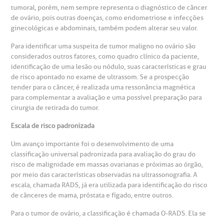
tumoral, porém, nem sempre representa o diagnóstico de câncer
de ovário, pois outras doenças, como endometriose e infecções
otícias
ronto atendimento
ginecológicas e abdominais, também podem alterar seu valor.
Centro de Doenças Autoimunes
Para identificar uma suspeita de tumor maligno no ovário são
ustentabilidade
onveniências
considerados outros fatores, como quadro clínico da paciente,
identificação de uma lesão ou nódulo, suas características e grau
Saiba mais
de risco apontado no exame de ultrassom. Se a prospecção
obre a BP
nternação/Cirurgia
tender para o câncer, é realizada uma ressonância magnética
para complementar a avaliação e uma possível preparação para
cirurgia de retirada do tumor.
rabalhe Conosco
stacionamento
Endereço:
Escala de risco padronizada
R. Martiniano de Carvalho, 965
isitas de Benchmarking
úvidas frequentes
Um avanço importante foi o desenvolvimento de uma
CEP: 01323-001 | Bela Vista
classificação universal padronizada para avaliação do grau do
São Paulo - SP
risco de malignidade em massas ovarianas e próximas ao órgão,
oluntariado
ospedagem
por meio das características observadas na ultrassonografia. A
escala, chamada RADS, já era utilizada para identificação do risco
omitê de Bioética
limentação
de cânceres de mama, próstata e fígado, entre outros.
Clínica Medicina da Mulher
Para o tumor de ovário, a classificação é chamada O-RADS. Ela se