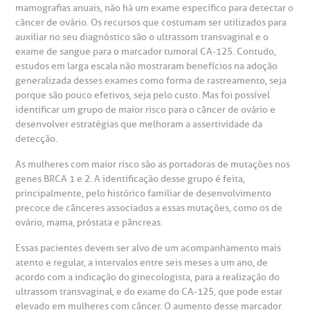
mamografias anuais, não há um exame específico para detectar o
heck-in antecipado
rea do médico
orários de atendimento
ardiologia
câncer de ovário. Os recursos que costumam ser utilizados para
A BP conta com você para melhorar sempre a qualidade do
atendimento e dos serviços prestados.
auxiliar no seu diagnóstico são o ultrassom transvaginal e o
A Ouvidoria e SAC são canais para você, cliente da BP, tirar
exame de sangue para o marcador tumoral CA-125. Contudo,
suas dúvidas, registrar suas reclamações ou fazer elogios
esultados de exames
ódigo de conduta
uvidoria
entro de Excelência em Neurologia e
estudos em larga escala não mostraram benefícios na adoção
relacionados ao nosso atendimento e aos nossos serviços.
Horário de atendimento: 2ª a 6ª feira das 7h às 18h
eurocirurgia
generalizada desses exames como forma de rastreamento, seja
porque são pouco efetivos, seja pelo custo. Mas foi possível
eleconsulta
emonstrações Financeiras
rotocolo de Infarto SUS
identificar um grupo de maior risco para o câncer de ovário e
AC:
Saiba mais
ediatria
desenvolver estratégias que melhoram a assertividade da
detecção.
reparo de Exames
oação
orários de Visita
(11)
3505-1000
entro de Excelência em Ortopedia
As mulheres com maior risco são as portadoras de mutações nos
Endereço:
genes BRCA 1 e 2. A identificação desse grupo é feita,
statuto social da BP
ronto-socorro
UVIDORIA:
Rua Maestro Cardim, 769
principalmente, pelo histórico familiar de desenvolvimento
utras especialidades
Telemedicina BP
precoce de cânceres associados a essas mutações, como os de
ouvidoria@bp.org.br
CEP: 01323-001 | Bela Vista
overnança corporativa
olicitação de cópia de prontuário médico
ovário, mama, próstata e pâncreas.
São Paulo - SP
Essas pacientes devem ser alvo de um acompanhamento mais
Fale Conosco
mpacto social
olicitação de orçamento particular
atento e regular, a intervalos entre seis meses a um ano, de
acordo com a indicação do ginecologista, para a realização do
Teleinterconsulta
ultrassom transvaginal, e do exame do CA-125, que pode estar
BP Mirante
mprensa
olicitação de veracidade de atestado
elevado em mulheres com câncer. O aumento desse marcador