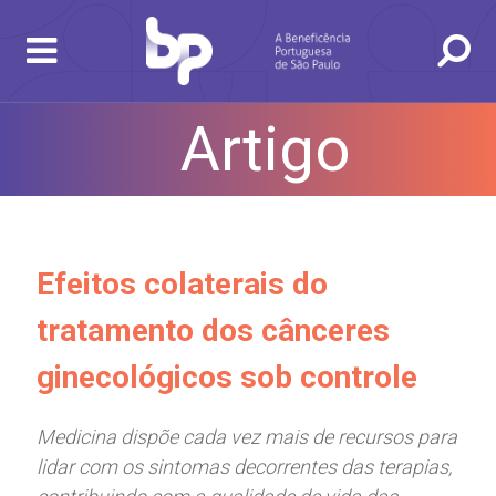
Artigo
BUSCA
CONSULTAS E EXAMES
ATENDIMENTO 24H
CONHEÇA AS UNIDADES
INSTITUCIONAL
NOSSOS SERVIÇOS
INFORMAÇÕES ÚTEIS
ESPECIALIDADES
Efeitos colaterais do
tratamento dos cânceres
ginecológicos sob controle
Medicina dispõe cada vez mais de recursos para
lidar com os sintomas decorrentes das terapias,