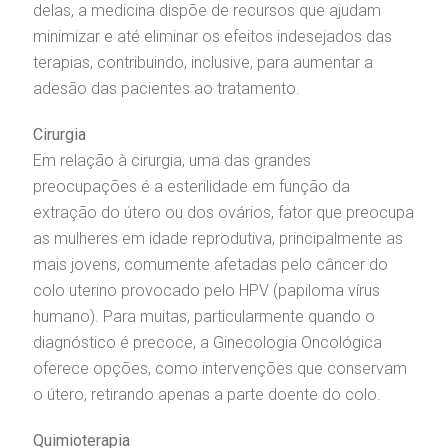
mpacto social
olicitação de orçamento particular
delas, a medicina dispõe de recursos que ajudam
minimizar e até eliminar os efeitos indesejados das
mprensa
olicitação de veracidade de atestado
terapias, contribuindo, inclusive, para aumentar a
Centro de Doenças Autoimunes
adesão das pacientes ao tratamento.
otícias
ronto atendimento
Cirurgia
Em relação à cirurgia, uma das grandes
Saiba mais
ustentabilidade
onveniências
preocupações é a esterilidade em função da
extração do útero ou dos ovários, fator que preocupa
Endereço:
obre a BP
nternação/Cirurgia
as mulheres em idade reprodutiva, principalmente as
R. Martiniano de Carvalho, 965
mais jovens, comumente afetadas pelo câncer do
CEP: 01323-001 | Bela Vista
rabalhe Conosco
stacionamento
colo uterino provocado pelo HPV (papiloma vírus
São Paulo - SP
humano). Para muitas, particularmente quando o
diagnóstico é precoce, a Ginecologia Oncológica
isitas de Benchmarking
úvidas frequentes
Clínica Medicina da Mulher
oferece opções, como intervenções que conservam
o útero, retirando apenas a parte doente do colo.
oluntariado
ospedagem
Quimioterapia