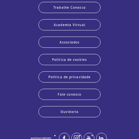
Trabalhe Conosco
Academia Virtual
Associados
Política de cookies
Política de privacidade
Fale conosco
Ouvidoria
echar
echar
echar
echar
echar
echar
echar
echar
NOSSAS REDES: