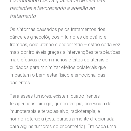
contribuindo com a qualidade de vida das
pacientes e favorecendo a adesão ao
gendamento de consultas e exames
UVIDORIA/SAC
ducação e Pesquisa
emodinâmica
entro de Oncologia e Hematologia
Hospital BP
tratamento
heck-in antecipado
rea do médico
orários de atendimento
ardiologia
Os sintomas causados pelos tratamentos dos
A BP conta com você para melhorar sempre a qualidade do
atendimento e dos serviços prestados.
cânceres ginecológicos – tumores de ovário e
A Ouvidoria e SAC são canais para você, cliente da BP, tirar
suas dúvidas, registrar suas reclamações ou fazer elogios
trompas, colo uterino e endométrio – estão cada vez
esultados de exames
ódigo de conduta
uvidoria
entro de Excelência em Neurologia e
relacionados ao nosso atendimento e aos nossos serviços.
mais controláveis graças a intervenções terapêuticas
Horário de atendimento: 2ª a 6ª feira das 7h às 18h
eurocirurgia
mais efetivas e com menos efeitos colaterais e
eleconsulta
emonstrações Financeiras
rotocolo de Infarto SUS
cuidados para minimizar efeitos colaterais que
AC:
Saiba mais
ediatria
impactam o bem-estar físico e emocional das
reparo de Exames
oação
orários de Visita
(11)
3505-1000
pacientes.
Endereço:
entro de Excelência em Ortopedia
Rua Maestro Cardim, 769
Para esses tumores, existem quatro frentes
statuto social da BP
ronto-socorro
UVIDORIA:
CEP: 01323-001 | Bela Vista
Telemedicina BP
terapêuticas: cirurgia; quimioterapia, acrescida de
utras especialidades
São Paulo - SP
ouvidoria@bp.org.br
imunoterapia e terapias-alvo; radioterapia; e
overnança corporativa
olicitação de cópia de prontuário médico
hormonioterapia (esta particularmente direcionada
BP Mirante
para alguns tumores do endométrio). Em cada uma
Teleinterconsulta
Fale Conosco