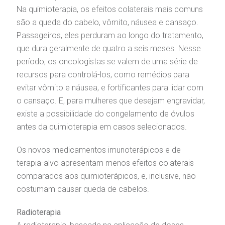
omitê de Bioética
limentação
Na quimioterapia, os efeitos colaterais mais comuns
são a queda do cabelo, vômito, náusea e cansaço.
Passageiros, eles perduram ao longo do tratamento,
anco de Sangue
que dura geralmente de quatro a seis meses. Nesse
Saiba mais
período, os oncologistas se valem de uma série de
emodiálise
recursos para controlá-los, como remédios para
Endereço:
evitar vômito e náusea, e fortificantes para lidar com
R. Colômbia, 332
oação de órgãos
o cansaço. E, para mulheres que desejam engravidar,
CEP: 01438-000 | Jardim Paulista
São Paulo - SP
existe a possibilidade do congelamento de óvulos
inhas de cuidado
antes da quimioterapia em casos selecionados.
Os novos medicamentos imunoterápicos e de
chados e perdidos
terapia-alvo apresentam menos efeitos colaterais
comparados aos quimioterápicos, e, inclusive, não
costumam causar queda de cabelos.
Radioterapia