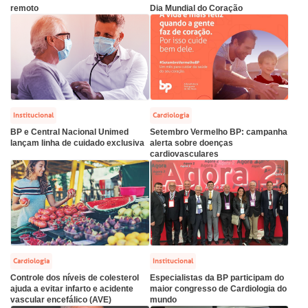
remoto
Dia Mundial do Coração
Endereço:
re a BP
ernação/Cirurgia
R. Martiniano de Carvalho, 965
CEP: 01323-001 | Bela Vista
balhe Conosco
acionamento
São Paulo - SP
itas de Benchmarking
idas frequentes
Institucional
Cardiologia
Clínica Medicina da Mulher
BP e Central Nacional Unimed
Setembro Vermelho BP: campanha
untariado
spedagem
lançam linha de cuidado exclusiva
alerta sobre doenças
cardiovasculares
itê de Bioética
mentação
co de Sangue
Saiba mais
odiálise
Cardiologia
Institucional
Controle dos níveis de colesterol
Especialistas da BP participam do
Endereço:
ajuda a evitar infarto e acidente
maior congresso de Cardiologia do
vascular encefálico (AVE)
mundo
ção de órgãos
R. Colômbia, 332