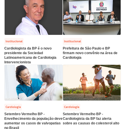
CEP: 01438-000 | Jardim Paulista
São Paulo - SP
has de cuidado
ados e perdidos
Institucional
Institucional
Cardiologista da BP é o novo
Prefeitura de São Paulo e BP
presidente da Sociedad
firmam novo convênio na área de
Latinoamericana de Cardiologia
Cardiologia
Intervencionista
Cardiologia
Cardiologia
Setembro Vermelho BP -
Setembro Vermelho BP -
Envelhecimento da população deve
Cardiologista da BP faz alerta
aumentar os casos de valvopatias
sobre as causas do colesterol alto
no Brasil