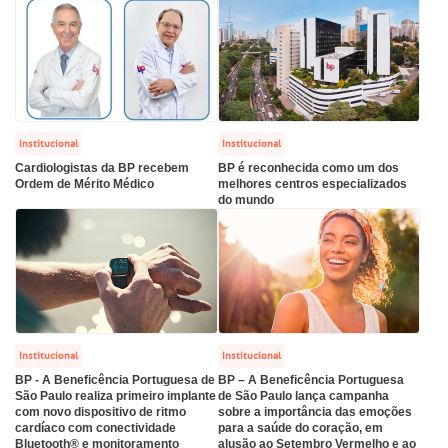
econsulta
onstrações Financeiras
tocolo de Infarto SUS
:
Saiba mais
iatria
paro de Exames
ação
ários de Visita
(11)
3505-1000
Endereço:
tro de Excelência em Ortopedia
Rua Maestro Cardim, 769
atuto social da BP
nto-socorro
IDORIA:
CEP: 01323-001 | Bela Vista
Institucional
Institucional
Telemedicina BP
ras especialidades
São Paulo - SP
Cardiologistas da BP recebem
BP é reconhecida como um dos
ouvidoria@bp.org.br
Ordem de Mérito Médico
melhores centros especializados
ernança corporativa
icitação de cópia de prontuário médico
do mundo
Teleinterconsulta
BP Mirante
Fale Conosco
acto social
icitação de orçamento particular
Centro de Doenças Autoimunes
rensa
icitação de veracidade de atestado
Institucional
Institucional
ícias
nto atendimento
BP - A Beneficência Portuguesa de
BP – A Beneficência Portuguesa
São Paulo realiza primeiro implante
de São Paulo lança campanha
com novo dispositivo de ritmo
sobre a importância das emoções
Saiba mais
tentabilidade
veniências
cardíaco com conectividade
para a saúde do coração, em
Bluetooth® e monitoramento
alusão ao Setembro Vermelho e ao