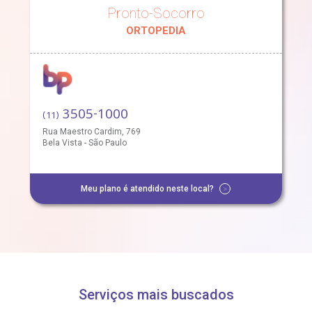
Pronto-Socorro
oluntariado
ospedagem
ORTOPEDIA
omitê de Bioética
limentação
anco de Sangue
3505-1000
(11)
Saiba mais
Rua Maestro Cardim, 769
emodiálise
Bela Vista - São Paulo
Endereço:
R. Colômbia, 332
oação de órgãos
CEP: 01438-000 | Jardim Paulista
Meu plano é atendido neste local?
>
São Paulo - SP
inhas de cuidado
chados e perdidos
Serviços mais buscados