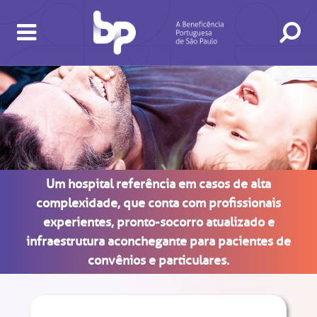
Um hospital referência em casos de alta
BUSCA
CONSULTAS E EXAMES
ATENDIMENTO 24H
CONHEÇA AS UNIDADES
INSTITUCIONAL
NOSSOS SERVIÇOS
INFORMAÇÕES ÚTEIS
ESPECIALIDADES
complexidade, que conta com profissionais
experientes, pronto-socorro atualizado e
infraestrutura aconchegante para pacientes de
convênios e particulares.