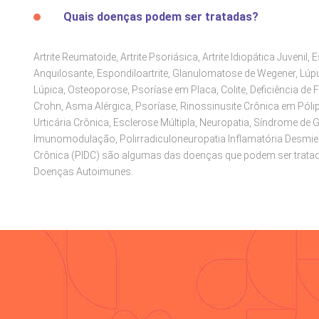
Quais doenças podem ser tratadas?
Artrite Reumatoide, Artrite Psoriásica, Artrite Idiopática Juvenil, 
Anquilosante, Espondiloartrite, Glanulomatose de Wegener, Lúpu
Lúpica, Osteoporose, Psoríase em Placa, Colite, Deficiência de 
Crohn, Asma Alérgica, Psoríase, Rinossinusite Crônica em Póli
Urticária Crônica, Esclerose Múltipla, Neuropatia, Síndrome de Gu
Imunomodulação, Polirradiculoneuropatia Inflamatória Desmiel
Crônica (PIDC) são algumas das doenças que podem ser tratad
Doenças Autoimunes.