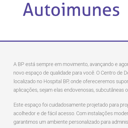
OUVIDOR
En
ouv
Ru
CE
Fal
Sã
A BP está sempre em movimento, avançando e ag
novo espaço de qualidade para você. O Centro de 
localizado no Hospital BP, onde ofereceremos supo
aplicações, sejam elas endovenosas, subcutâneas o
Este espaço foi cuidadosamente projetado para pr
acolhedor e de fácil acesso. Com instalações moder
garantimos um ambiente personalizado para admini