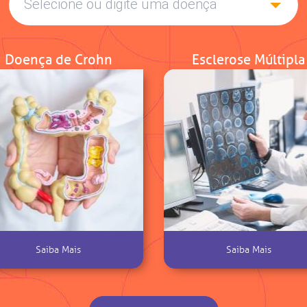
Doença de Crohn
Esclerose Múltipla
Saiba Mais
Saiba Mais