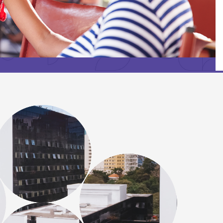
particular
Saiba mais
s
Solicitação de veracidade de
Endereço:
atestado
alho,
R. Colômbia, 332
CEP: 01438-000 | Jardim
 Vista
Paulista, São Paulo - SP