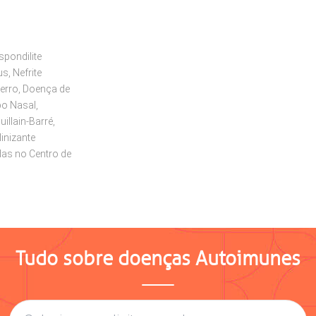
Espondilite
s, Nefrite
Ferro, Doença de
po Nasal,
illain-Barré,
inizante
as no Centro de
Tudo sobre doenças Autoimunes