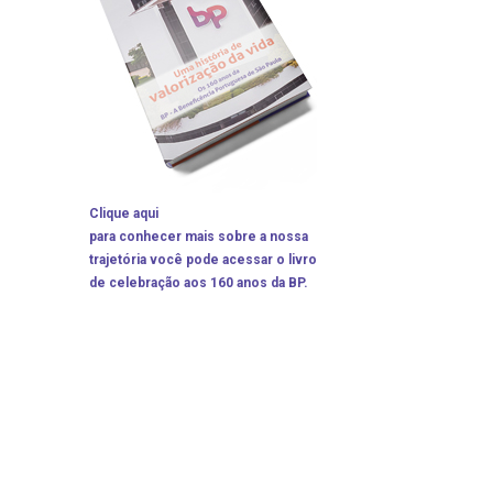
particular
Saiba mais
Solicitação de veracidade de
Endereço:
atestado
rvalho,
R. Colômbia, 332
CEP: 01438-000 | Jardim
a Vista
Paulista, São Paulo - SP
Clique aqui
para conhecer mais sobre a nossa
trajetória você pode acessar o livro
de celebração aos 160 anos da BP.