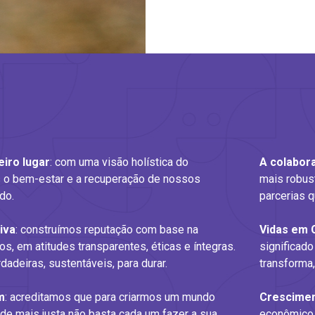
iro lugar
: com uma visão holística do
A colabor
 o bem-estar e a recuperação de nossos
mais robust
do.
parcerias 
iva
: construímos reputação com base na
Vidas em 
s, em atitudes transparentes, éticas e íntegras.
significad
adeiras, sustentáveis, para durar.
transforma,
m
: acreditamos que para criarmos um mundo
Cresciment
e mais justa não basta cada um fazer a sua
econômico 