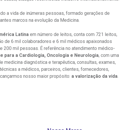
Saiba mais
Saiba mais
Centro de Doenças Autoimunes
A:
rmado a vida de inúmeras pessoas, formado gerações de
ndereço:
Endereço:
doria@bp.org.br
tantes marcos na evolução da Medicina.
ua Maestro Cardim, 769
R. Martiniano de Ca
EP: 01323-001 | Bela
965
mérica Latina
em número de leitos, conta com 721 leitos,
ista
CEP: 01323-001 | Bel
 Conosco
ão Paulo - SP
São Paulo - SP
ção de 6 mil colaboradores e 6 mil médicos apaixonados
e 200 mil pessoas. É referência no atendimento médico-
e para a Cardiologia, Oncologia e Neurologia
, com uma
e medicina diagnóstica e terapêutica, consultas, exames,
cnicas a médicos, parceiros, clientes, fornecedores,
alcançarmos nosso maior propósito:
a valorização da vida
.