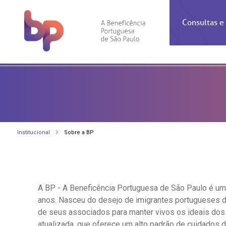
Consultas 
Inf
Con
Espec
Inst
Co
Hospit
Ho
Agendam
Área do
Achados
Centro 
OUVID
Check-i
Certific
Aliment
Cardiol
A BP c
Institucional
Sobre a BP
Resulta
Demons
Banco 
Centro 
do ate
A Ouvid
Finance
Neuroci
suas dú
Telecon
Conven
relaci
Horário
Doação
Pediatri
Preparo
Coronav
A BP - A Beneficência Portuguesa de São Paulo é uma 
Ética e
Centro 
SAC:
anos. Nasceu do desejo de imigrantes portugueses 
Doação 
de seus associados para manter vivos os ideais dos 
(11
Outras 
Linhas 
atualizada, que oferece um alto padrão de cuidados d