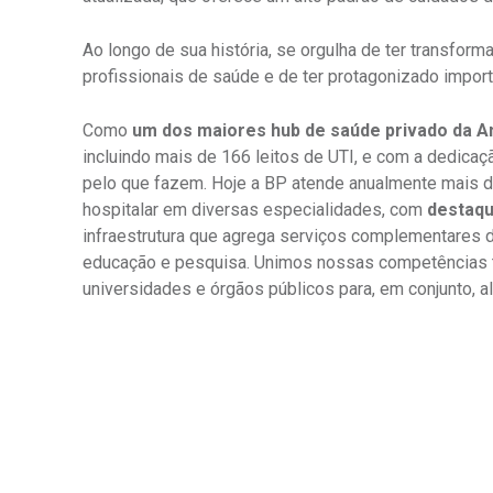
OUVIDORI
Ao longo de sua história, se orgulha de ter transfo
E
ouvi
profissionais de saúde e de ter protagonizado impor
R
C
Como
um dos maiores hub de saúde privado da A
V
Fale
S
incluindo mais de 166 leitos de UTI, e com a dedica
pelo que fazem. Hoje a BP atende anualmente mais d
hospitalar em diversas especialidades, com
destaqu
infraestrutura que agrega serviços complementares d
educação e pesquisa. Unimos nossas competências té
universidades e órgãos públicos para, em conjunto, 