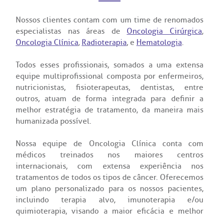
econsulta
onstrações Financeiras
tocolo de Infarto SUS
:
Saiba mais
iatria
Nossos clientes contam com um time de renomados
paro de Exames
ação
ários de Visita
(11)
3505-1000
especialistas
nas áreas de
Oncologia Cirúrgica
,
Endereço:
Oncologia Clínica
,
Radioterapia
, e
Hematologia
.
tro de Excelência em Ortopedia
Rua Maestro Cardim, 769
atuto social da BP
nto-socorro
IDORIA:
CEP: 01323-001 | Bela Vista
Todos esses profissionais, somados a uma extensa
Telemedicina BP
ras especialidades
São Paulo - SP
equipe multiprofissional
composta por enfermeiros,
ouvidoria@bp.org.br
ernança corporativa
icitação de cópia de prontuário médico
nutricionistas, fisioterapeutas, dentistas, entre
outros, atuam de forma integrada para definir a
Teleinterconsulta
BP Mirante
melhor estratégia de tratamento, da maneira mais
Fale Conosco
acto social
icitação de orçamento particular
humanizada possível.
Centro de Doenças Autoimunes
rensa
icitação de veracidade de atestado
Nossa equipe de
Oncologia Clínica
conta com
médicos treinados nos maiores centros
internacionais, com extensa experiência nos
ícias
nto atendimento
tratamentos de todos os tipos de câncer. Oferecemos
um plano personalizado para os nossos pacientes,
Saiba mais
tentabilidade
veniências
incluindo terapia alvo, imunoterapia e/ou
quimioterapia, visando a maior eficácia e melhor