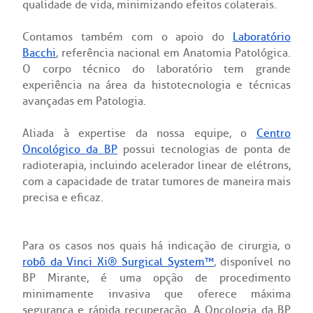
qualidade de vida, minimizando efeitos colaterais.
Endereço:
re a BP
ernação/Cirurgia
R. Martiniano de Carvalho, 965
Contamos também com o apoio do
Laboratório
CEP: 01323-001 | Bela Vista
Bacchi
, referência nacional em Anatomia Patológica.
balhe Conosco
acionamento
São Paulo - SP
O corpo técnico do laboratório tem grande
experiência na área da histotecnologia e técnicas
itas de Benchmarking
idas frequentes
avançadas em Patologia.
Clínica Medicina da Mulher
Aliada à expertise da nossa equipe, o
Centro
untariado
spedagem
Oncológico da BP
possui tecnologias de ponta de
radioterapia, incluindo
acelerador linear de elétrons
,
itê de Bioética
mentação
com a capacidade de tratar tumores de maneira mais
precisa e eficaz.
co de Sangue
Saiba mais
Para os casos nos quais há indicação de cirurgia, o
odiálise
robô da Vinci Xi® Surgical System™
, disponível no
BP Mirante, é uma opção de procedimento
Endereço:
minimamente invasiva que oferece máxima
ção de órgãos
R. Colômbia, 332
segurança e rápida recuperação. A Oncologia da BP