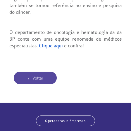
CEP: 01438-000 | Jardim Paulista
também se tornou
referência no ensino e pesquisa
São Paulo - SP
has de cuidado
do câncer.
ados e perdidos
O departamento de oncologia e hematologia da da
BP conta com uma equipe renomada de médicos
especialistas.
Clique aqui
e confira!
← Voltar
Operadoras e Empresas