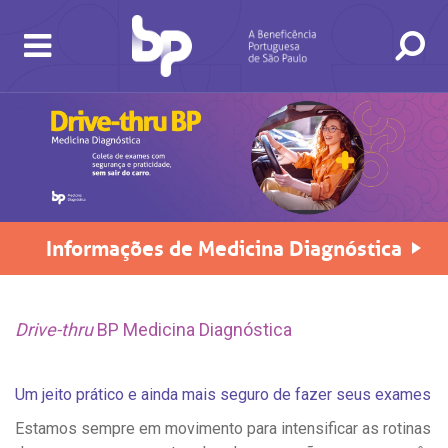
Informações de Medicina Diagnóstica
BUSCA
CONSULTAS E EXAMES
ATENDIMENTO 24H
CONHEÇA AS UNIDADES
INSTITUCIONAL
NOSSOS SERVIÇOS
INFORMAÇÕES ÚTEIS
ESPECIALIDADES
Home
Drive-thru
BP Medicina Diagnóstica
Check-in de consultas
Um jeito prático e ainda mais seguro de fazer seus exames
e exames
Estamos sempre em movimento para intensificar as rotinas