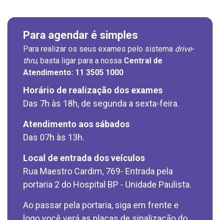
isitas de Benchmarking
úvidas frequentes
Clínica Medicina da Mulher
Para agendar é simples
oluntariado
ospedagem
Para realizar os seus exames pelo sistema
drive-
thru
, basta ligar para a nossa
Central de
omitê de Bioética
limentação
Atendimento:
11 3505 1000
Horário de realização dos exames
anco de Sangue
Das 7h às 18h, de segunda a sexta-feira.
Saiba mais
emodiálise
Atendimento aos sábados
Endereço:
Das 07h às 13h.
R. Colômbia, 332
oação de órgãos
CEP: 01438-000 | Jardim Paulista
Local de entrada dos veículos
São Paulo - SP
Rua Maestro Cardim, 769- Entrada pela
inhas de cuidado
portaria 2 do Hospital BP - Unidade Paulista.
Ao passar pela portaria, siga em frente e
chados e perdidos
logo você verá as placas de sinalização do