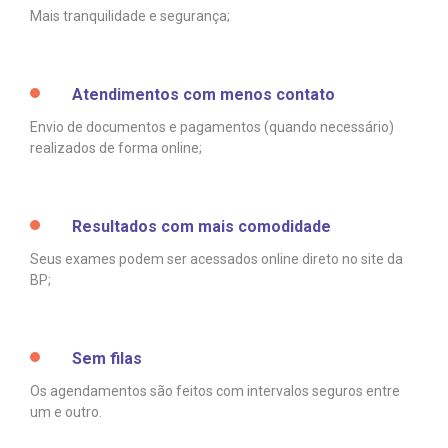
statuto social da BP
ronto-socorro
UVIDORIA:
CEP: 01323-001 | Bela Vista
Mais tranquilidade e segurança;
Telemedicina BP
utras especialidades
São Paulo - SP
ouvidoria@bp.org.br
overnança corporativa
olicitação de cópia de prontuário médico
Atendimentos com menos contato
BP Mirante
Teleinterconsulta
Fale Conosco
mpacto social
olicitação de orçamento particular
Envio de documentos e pagamentos (quando necessário)
realizados de forma online;
mprensa
olicitação de veracidade de atestado
Centro de Doenças Autoimunes
Resultados com mais comodidade
otícias
ronto atendimento
Seus exames podem ser acessados online direto no site da
Saiba mais
BP;
ustentabilidade
onveniências
Endereço:
obre a BP
nternação/Cirurgia
Sem filas
R. Martiniano de Carvalho, 965
CEP: 01323-001 | Bela Vista
Os agendamentos são feitos com intervalos seguros entre
rabalhe Conosco
stacionamento
São Paulo - SP
um e outro.