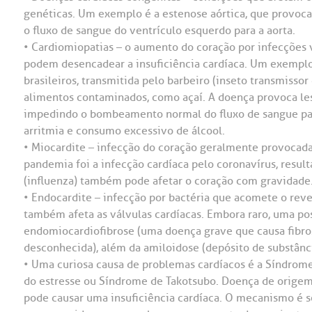
genéticas. Um exemplo é a estenose aórtica, que provoca 
o fluxo de sangue do ventrículo esquerdo para a aorta.
• Cardiomiopatias – o aumento do coração por infecções v
podem desencadear a insuficiência cardíaca. Um exemplo
brasileiros, transmitida pelo barbeiro (inseto transmisso
alimentos contaminados, como açaí. A doença provoca l
impedindo o bombeamento normal do fluxo de sangue par
arritmia e consumo excessivo de álcool.
• Miocardite – infecção do coração geralmente provocada
pandemia foi a infecção cardíaca pelo coronavírus, resul
(influenza) também pode afetar o coração com gravidade
• Endocardite – infecção por bactéria que acomete o rev
também afeta as válvulas cardíacas. Embora raro, uma pos
endomiocardiofibrose (uma doença grave que causa fibro
desconhecida), além da amiloidose (depósito de substânc
• Uma curiosa causa de problemas cardíacos é a Síndrom
do estresse ou Síndrome de Takotsubo. Doença de origem 
pode causar uma insuficiência cardíaca. O mecanismo é s