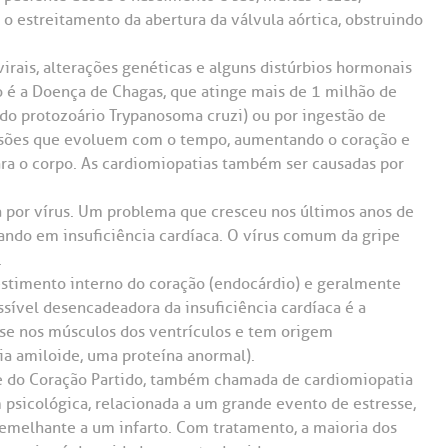
o estreitamento da abertura da válvula aórtica, obstruindo
irais, alterações genéticas e alguns distúrbios hormonais
 é a Doença de Chagas, que atinge mais de 1 milhão de
r do protozoário Trypanosoma cruzi) ou por ingestão de
esões que evoluem com o tempo, aumentando o coração e
a o corpo. As cardiomiopatias também ser causadas por
 por vírus. Um problema que cresceu nos últimos anos de
tando em insuficiência cardíaca. O vírus comum da gripe
.
estimento interno do coração (endocárdio) e geralmente
sível desencadeadora da insuficiência cardíaca é a
se nos músculos dos ventrículos e tem origem
ia amiloide, uma proteína anormal).
e do Coração Partido, também chamada de cardiomiopatia
psicológica, relacionada a um grande evento de estresse,
emelhante a um infarto. Com tratamento, a maioria dos