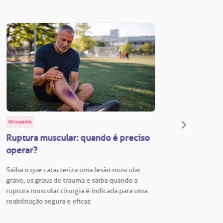
Ortopedia
BP Educa
Ruptura muscular: quando é preciso
Facul
operar?
Vestib
Saiba o que caracteriza uma lesão muscular
Vestibu
grave, os graus de trauma e saiba quando a
BP está
ruptura muscular cirurgia é indicada para uma
para En
reabilitação segura e eficaz
Hospita