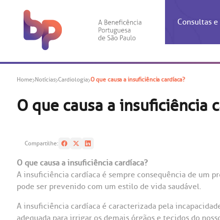
Consultas 
Inf
Con
Home
Notícias
Cardiologia
O que causa a insuficiência cardíaca?
Espec
Inst
Co
Hospit
Ho
Agendam
Área do
Achados
Centro 
OUVID
O que causa a insuficiência 
Check-i
Certific
Aliment
Cardiol
A BP c
Resulta
Demons
Banco 
Centro 
do ate
A Ouvid
Compartilhe:
Finance
Neuroci
suas dú
Telecon
Conven
relaci
O que causa a insuficiência cardíaca?
Horário
Doação
Pediatri
A insuficiência cardíaca é sempre consequência de um pr
Preparo
Coronav
pode ser prevenido com um estilo de vida saudável.
Ética e
Centro 
SAC:
Doação 
A insuficiência cardíaca é caracterizada pela incapacid
(11
Outras 
Linhas 
adequada para irrigar os demais órgãos e tecidos do no