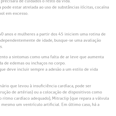
precisará de cuidados o resto da vida.
 pode estar atrelada ao uso de substâncias ilícitas, cocaína
ool em excesso.
0 anos e mulheres a partir dos 45 iniciem uma rotina de
 independentemente de idade, busque-se uma avaliação
s.
atento a sintomas como uma falta de ar leve que aumenta
da de edemas ou inchaços no corpo.
que deve incluir sempre a adesão a um estilo de vida
io que levou à insuficiência cardíaca, pode ser
trução de artérias) ou a colocação de dispositivos como
 ritmo cardíaco adequado), Mitraclip (que repara a válvula
ou mesmo um ventrículo artificial. Em último caso, há a