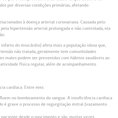
Saiba mais
Saiba mais
Teleinterconsulta
dos por diversas condições primárias, afetando
A:
doria@bp.org.br
Centro de Doenças Autoimunes
ndereço:
Endereço:
elacionados à doença arterial coronariana. Causada pelo
pela hipertensão arterial prolongada e não controlada, ela
ua Maestro Cardim, 769
R. Martiniano de Ca
965
ão.
 Conosco
EP: 01323-001 | Bela
ista
CEP: 01323-001 | Bel
infarto do miocárdio) afeta mais a população idosa que,
ão Paulo - SP
São Paulo - SP
rtensão não tratada, geralmente tem comorbidades
sses males podem ser prevenidos com hábitos saudáveis ao
 atividade física regular, além de acompanhamento
ia cardíaca. Entre eles:
influem no bombeamento do sangue. A insuficiência cardíaca
do é grave o processo de regurgitação mitral (vazamento
 paciente desde o nascimento e são, muitas vezes,