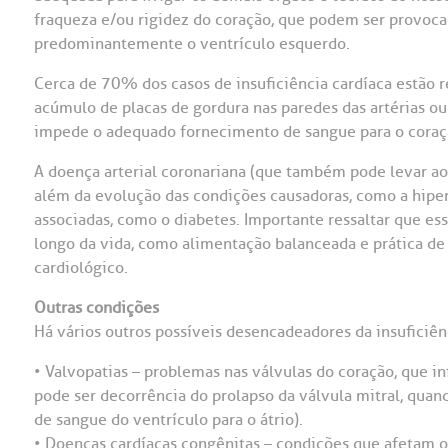
fraqueza e/ou rigidez do coração, que podem ser provoca
OUVIDORI
predominantemente o ventrículo esquerdo.
ouvi
E
Cerca de 70% dos casos de insuficiência cardíaca estão r
acúmulo de placas de gordura nas paredes das artérias ou 
R
impede o adequado fornecimento de sangue para o coraç
Fale
C
V
A doença arterial coronariana (que também pode levar ao 
S
além da evolução das condições causadoras, como a hipe
associadas, como o diabetes. Importante ressaltar que e
longo da vida, como alimentação balanceada e prática de
cardiológico.
Outras condições
Há vários outros possíveis desencadeadores da insuficiênc
• Valvopatias – problemas nas válvulas do coração, que 
pode ser decorrência do prolapso da válvula mitral, quan
de sangue do ventrículo para o átrio).
• Doenças cardíacas congênitas – condições que afetam o