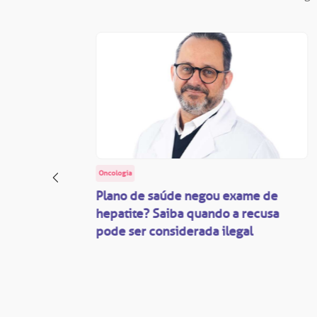
Oncologia
: o
Plano de saúde negou exame de
ação
hepatite? Saiba quando a recusa
pode ser considerada ilegal
são
mente
disputas
so.