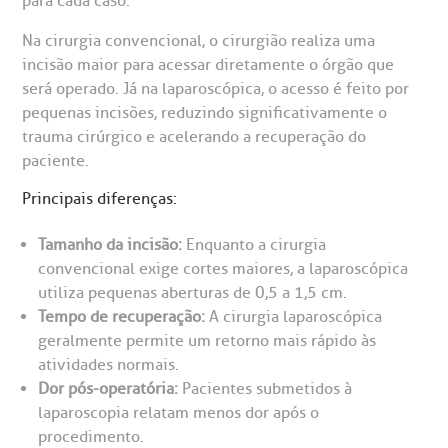
para cada caso.
CEP: 01323-001 | Bela Vista
São Paulo - SP
oluntariado
ospedagem
Na cirurgia convencional, o cirurgião realiza uma
incisão maior para acessar diretamente o órgão que
será operado. Já na laparoscópica, o acesso é feito por
omitê de Bioética
limentação
pequenas incisões, reduzindo significativamente o
Clínica Medicina da Mulher
trauma cirúrgico e acelerando a recuperação do
anco de Sangue
paciente.
Principais diferenças:
emodiálise
Tamanho da incisão:
Enquanto a cirurgia
convencional exige cortes maiores, a laparoscópica
oação de órgãos
utiliza pequenas aberturas de 0,5 a 1,5 cm.
Saiba mais
Tempo de recuperação:
A cirurgia laparoscópica
inhas de cuidado
geralmente permite um retorno mais rápido às
atividades normais.
Endereço:
chados e perdidos
Dor pós-operatória:
Pacientes submetidos à
R. Colômbia, 332
laparoscopia relatam menos dor após o
procedimento.
CEP: 01438-000 | Jardim Paulista