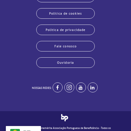
Política de cookies
Política de privacidade
Fale conosco
Ouvidoria
echar
echar
echar
echar
echar
echar
echar
echar
NOSSAS REDES:
© 2020 - Real e Benemérita Associação Portuguesa de Beneficência - Todos os