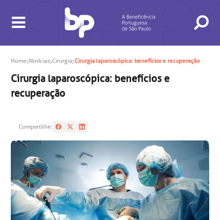
Home
Notícias
Cirurgia
Cirurgia laparoscópica: benefícios e recuperação
Cirurgia laparoscópica: benefícios e
recuperação
Compartilhe:
BUSCA
CONSULTAS E EXAMES
ATENDIMENTO 24H
CONHEÇA AS UNIDADES
INSTITUCIONAL
NOSSOS SERVIÇOS
INFORMAÇÕES ÚTEIS
ESPECIALIDADES