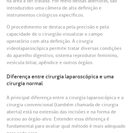
Telemedicina BP
na área a ser tratada. Por meio dessas aberturas, são
ouvidoria@bp.org.br
CEP: 01323-001 | Bela Vista
overnança corporativa
olicitação de cópia de prontuário médico
introduzidos uma câmera de alta definição e
São Paulo - SP
instrumentos cirúrgicos específicos.
Fale Conosco
mpacto social
olicitação de orçamento particular
O procedimento se destaca pela precisão e pela
capacidade de o cirurgião visualizar o campo
Teleinterconsulta
BP Mirante
mprensa
olicitação de veracidade de atestado
operatório com alta definição. A cirurgia
videolaparoscópica permite tratar diversas condições
do aparelho digestivo, sistema reprodutor feminino,
otícias
ronto atendimento
vesícula biliar, apêndice e outros órgãos.
Centro de Doenças Autoimunes
ustentabilidade
onveniências
Diferença entre cirurgia laparoscópica e uma
cirurgia normal
Saiba mais
obre a BP
nternação/Cirurgia
A principal diferença entre a cirurgia laparoscópica e a
cirurgia convencional (também chamada de cirurgia
rabalhe Conosco
stacionamento
aberta) está na extensão das incisões e na forma de
Endereço:
acesso ao órgão-alvo. Entender essa diferença é
R. Martiniano de Carvalho, 965
fundamental para avaliar qual método é mais adequado
isitas de Benchmarking
úvidas frequentes