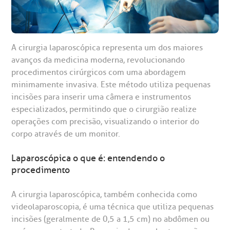
A cirurgia laparoscópica representa um dos maiores
avanços da medicina moderna, revolucionando
gendamento de consultas e exames
UVIDORIA/SAC
ducação e Pesquisa
emodinâmica
entro de Oncologia e Hematologia
Hospital BP
procedimentos cirúrgicos com uma abordagem
minimamente invasiva. Este método utiliza pequenas
heck-in antecipado
rea do médico
orários de atendimento
ardiologia
A BP conta com você para melhorar sempre a qualidade do
incisões para inserir uma câmera e instrumentos
atendimento e dos serviços prestados.
especializados, permitindo que o cirurgião realize
A Ouvidoria e SAC são canais para você, cliente da BP, tirar
suas dúvidas, registrar suas reclamações ou fazer elogios
operações com precisão, visualizando o interior do
esultados de exames
ódigo de conduta
uvidoria
entro de Excelência em Neurologia e
relacionados ao nosso atendimento e aos nossos serviços.
corpo através de um monitor.
Horário de atendimento: 2ª a 6ª feira das 7h às 18h
eurocirurgia
eleconsulta
emonstrações Financeiras
rotocolo de Infarto SUS
Laparoscópica o que é: entendendo o
AC:
Saiba mais
ediatria
procedimento
reparo de Exames
oação
orários de Visita
(11)
3505-1000
A cirurgia laparoscópica, também conhecida como
entro de Excelência em Ortopedia
Endereço:
videolaparoscopia, é uma técnica que utiliza pequenas
statuto social da BP
ronto-socorro
UVIDORIA:
Rua Maestro Cardim, 769
incisões (geralmente de 0,5 a 1,5 cm) no abdômen ou
utras especialidades