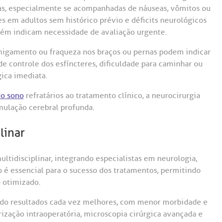
itas, especialmente se acompanhadas de náuseas, vômitos ou
es em adultos sem histórico prévio e déficits neurológicos
ém indicam necessidade de avaliação urgente.
rmigamento ou fraqueza nos braços ou pernas podem indicar
e controle dos esfíncteres, dificuldade para caminhar ou
ica imediata.
do sono
refratários ao tratamento clínico, a neurocirurgia
mulação cerebral profunda.
linar
idisciplinar, integrando especialistas em neurologia,
ão é essencial para o sucesso dos tratamentos, permitindo
 otimizado.
do resultados cada vez melhores, com menor morbidade e
zação intraoperatória, microscopia cirúrgica avançada e