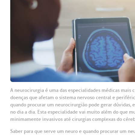
OUVIDORI
ouvi
E
R
Fale
C
V
S
A neurocirurgia é uma das especialidades médicas mais c
doenças que afetam o sistema nervoso central e periféric
quando procurar um neurocirurgião pode gerar dúvidas, 
no dia a dia. Esta especialidade vai muito além do que
minimamente invasivos até cirurgias complexas do céreb
Saber para que serve um neuro e quando procurar um neur