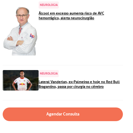
particular
Saiba mais
NEUROLOGIA
Solicitação de veracidade de
Álcool em excesso aumenta risco de AVC
hemorrágico, alerta neurocirurgião
atestado
Endereço:
rvalho,
R. Colômbia, 332
CEP: 01438-000 | Jardim
a Vista
Paulista, São Paulo - SP
NEUROLOGIA
Lateral Vanderlan, ex-Palmeiras e hoje no Red Bull
Bragantino, passa por cirurgia no cérebro
Agendar Consulta