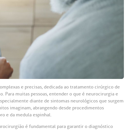
Saiba mais
Saiba mais
Teleinterconsulta
A:
doria@bp.org.br
Centro de Doenças Autoimunes
ndereço:
Endereço:
ua Maestro Cardim, 769
R. Martiniano de Ca
965
 Conosco
EP: 01323-001 | Bela
ista
CEP: 01323-001 | Bel
ão Paulo - SP
São Paulo - SP
omplexas e precisas, dedicada ao tratamento cirúrgico de
o. Para muitas pessoas, entender o que é neurocirurgia e
especialmente diante de sintomas neurológicos que surgem
 muitos imaginam, abrangendo desde procedimentos
ro e da medula espinhal.
ocirurgião é fundamental para garantir o diagnóstico