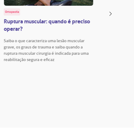
Ortopedia
BP Educa
Ruptura muscular: quando é preciso
Facul
operar?
Vestib
Saiba o que caracteriza uma lesão muscular
Vestibu
grave, os graus de trauma e saiba quando a
BP está
ruptura muscular cirurgia é indicada para uma
para En
reabilitação segura e eficaz
Hospita