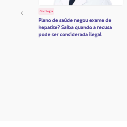
Oncologia
: o
Plano de saúde negou exame de
ação
hepatite? Saiba quando a recusa
pode ser considerada ilegal
são
mente
disputas
so.