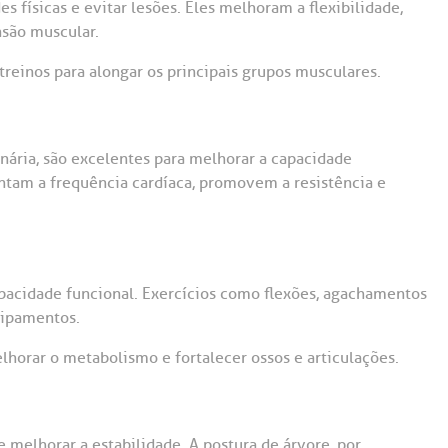
 físicas e evitar lesões. Eles melhoram a flexibilidade,
nsão muscular.
treinos para alongar os principais grupos musculares.
onária, são excelentes para melhorar a capacidade
entam a frequência cardíaca, promovem a resistência e
capacidade funcional. Exercícios como flexões, agachamentos
uipamentos.
horar o metabolismo e fortalecer ossos e articulações.
 melhorar a estabilidade. A postura de árvore, por