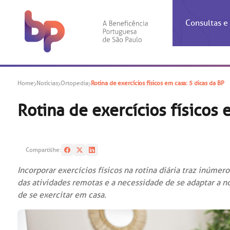
Consultas 
Inf
Con
Home
Notícias
Ortopedia
Rotina de exercícios físicos em casa: 5 dicas da BP
Espec
Inst
Co
Hospit
Ho
Agendam
Área do
Achados
Centro 
OUVID
Rotina de exercícios físicos 
Check-i
Certific
Aliment
Cardiol
A BP c
Resulta
Demons
Banco 
Centro 
do ate
A Ouvid
Compartilhe:
Finance
Neuroci
suas dú
Telecon
Conven
relaci
Incorporar exercícios físicos na rotina diária traz inúme
Horário
Doação
Pediatri
das atividades remotas e a necessidade de se adaptar a n
Preparo
Coronav
de se exercitar em casa.
Ética e
Centro 
SAC:
Doação 
(11
Outras 
Linhas 