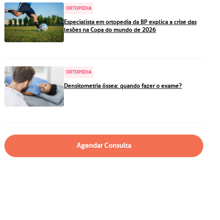
particular
Saiba mais
ORTOPEDIA
Solicitação de veracidade de
Especialista em ortopedia da BP explica a crise das
lesões na Copa do mundo de 2026
atestado
Endereço:
rvalho,
R. Colômbia, 332
CEP: 01438-000 | Jardim
ORTOPEDIA
a Vista
Paulista, São Paulo - SP
Densitometria óssea: quando fazer o exame?
Agendar Consulta