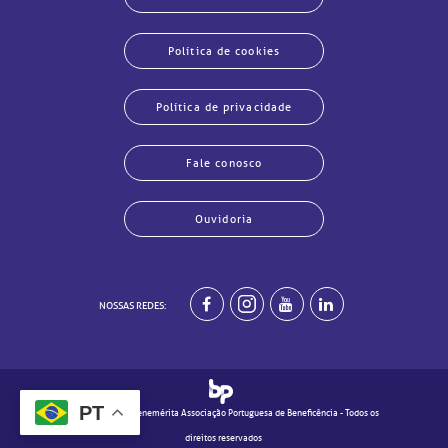
echar
echar
echar
echar
echar
echar
echar
echar
Política de cookies
Política de privacidade
Fale conosco
Ouvidoria
NOSSAS REDES:
PT
© 2020 - Real e Benemérita Associação Portuguesa de Beneficência - Todos os
direitos reservados