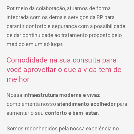
Por meio da colaboração, atuamos de forma
heck-in antecipado
rea do médico
orários de atendimento
ardiologia
A BP conta com você para melhorar sempre a qualidade do
integrada com os demais serviços da BP para
atendimento e dos serviços prestados.
A Ouvidoria e SAC são
canais para você, cliente da BP, tirar suas dúvidas, registrar
garantir conforto e segurança com a possibilidade
suas reclamações ou fazer elogios relacionados ao nosso
esultados de exames
ódigo de conduta
uvidoria
entro de Excelência em Neurologia e
atendimento e aos nossos serviços.
Horário de atendimento:
de dar continuidade ao tratamento proposto pelo
2ª a 6ª feira das 7h às 18h
eurocirurgia
médico em um só lugar.
eleconsulta
emonstrações Financeiras
rotocolo de Infarto SUS
AC:
Saiba mais
ediatria
Comodidade na sua consulta
para
reparo de Exames
oação
orários de Visita
(11)
3505-1000
você aproveitar o que a vida tem
de
Endereço:
entro de Excelência em Ortopedia
Rua Maestro Cardim, 769
melhor
statuto social da BP
ronto-socorro
UVIDORIA:
CEP: 01323-001 | Bela Vista
São Paulo - SP
Telemedicina BP
utras especialidades
Nossa
infraestrutura moderna e vivaz
ouvidoria@bp.org.br
overnança corporativa
olicitação de cópia de prontuário médico
complementa nosso
atendimento acolhedor
para
BP Mirante
aumentar o seu
conforto e bem-estar
.
Teleinterconsulta
Fale Conosco
mpacto social
olicitação de orçamento particular
Somos reconhecidos pela nossa excelência no