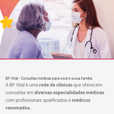
BP Vital - Consultas médicas para você e a sua família
A BP Vital é uma
rede de clínicas
que oferecem
consultas em
diversas especialidades médicas
com profissionais qualificados e
médicos
renomados.
gendamento de consultas e exames
UVIDORIA/SAC
ducação e Pesquisa
emodinâmica
entro de Oncologia e Hematologia
Hospital BP