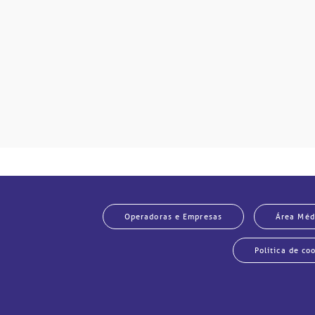
so.
Operadoras e Empresas
Área Méd
Política de co