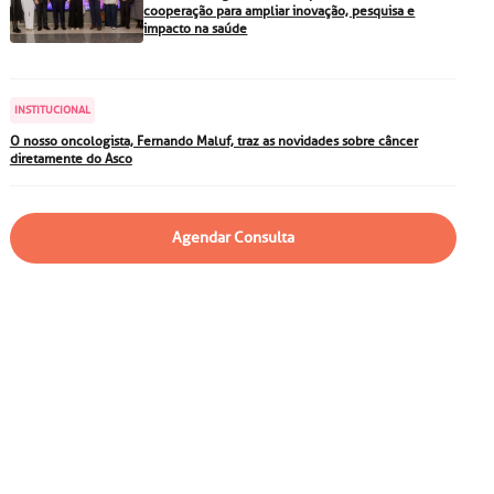
particular
Saiba mais
cooperação para ampliar inovação, pesquisa e
impacto na saúde
Solicitação de veracidade de
atestado
Endereço:
INSTITUCIONAL
rvalho,
R. Colômbia, 332
O nosso oncologista, Fernando Maluf, traz as novidades sobre câncer
diretamente do Asco
CEP: 01438-000 | Jardim
a Vista
Paulista, São Paulo - SP
Agendar Consulta