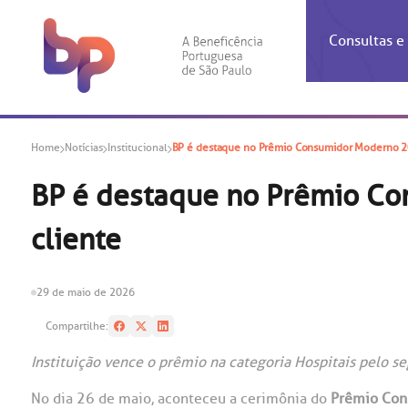
Consultas 
Inf
Con
Home
Notícias
Institucional
BP é destaque no Prêmio Consumidor Moderno 20
Espec
Inst
Co
Hospit
Ho
Agendam
Área do
Achados
Centro 
OUVID
BP é destaque no Prêmio Co
Check-i
Certific
Aliment
Cardiol
cliente
A BP c
Resulta
Demons
Banco 
Centro 
do ate
A Ouvid
Finance
Neuroci
suas dú
Telecon
Conven
relaci
29 de maio de 2026
Horário
Doação
Pediatri
Preparo
Coronav
Compartilhe:
Ética e
Centro 
SAC:
Instituição vence o prêmio na categoria Hospitais pelo s
Doação 
(11
Outras 
No dia 26 de maio, aconteceu a cerimônia do
Prêmio Con
Linhas 