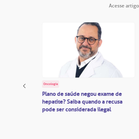
Acesse artigo
Oncologia
: o
Plano de saúde negou exame de
ação
hepatite? Saiba quando a recusa
pode ser considerada ilegal
são
mente
disputas