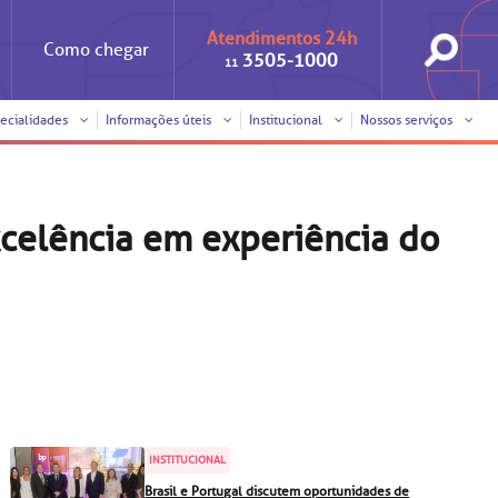
Atendimentos 24h
Como
chegar
3505-1000
11
ecialidades
Informações úteis
Institucional
Nossos serviços
Iniciativas
Clínica Medicina da Mulher
Responsabilidade social
Horários de visita
celência em experiência do
Sobre a BP
Internação/Cirurgia
Trabalhe conosco
Pronto atendimento
nto
Visitas de
Pronto-socorro
benchmarking
Voluntariado
Solicitação de cópia de
prontuário médico
SUS
Comitê de Bioética
INSTITUCIONAL
Solicitação de orçamento
Brasil e Portugal discutem oportunidades de