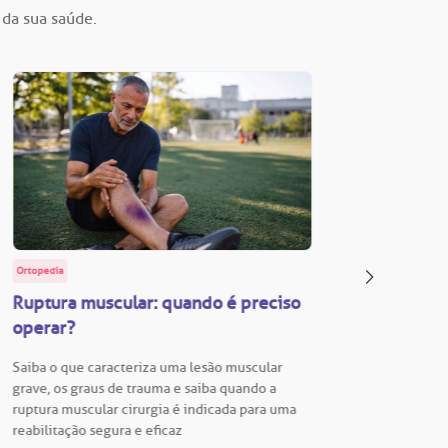
 da sua saúde.
Ortopedia
BP Educa
Ruptura muscular: quando é preciso
Facul
operar?
Vestib
Saiba o que caracteriza uma lesão muscular
Vestibu
grave, os graus de trauma e saiba quando a
BP está
ruptura muscular cirurgia é indicada para uma
para En
reabilitação segura e eficaz
Hospita