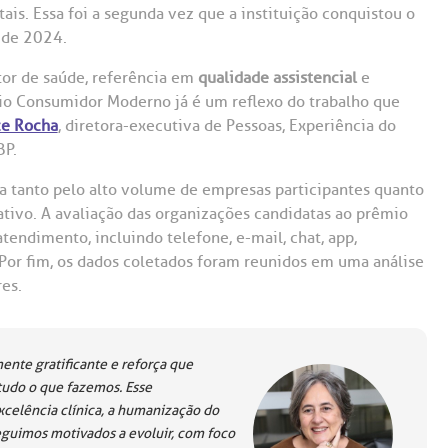
Saiba mais
Saiba mais
Teleinterconsulta
ais. Essa foi a segunda vez que a instituição conquistou o
A:
o de 2024.
doria@bp.org.br
Centro de Doenças Autoimunes
tor de saúde, referência em
ndereço:
qualidade assistencial
Endereço:
e
mio Consumidor Moderno já é um reflexo do trabalho que
ua Maestro Cardim, 769
R. Martiniano de Ca
ce Rocha
, diretora-executiva de Pessoas, Experiência do
965
 Conosco
EP: 01323-001 | Bela
 BP.
ista
CEP: 01323-001 | Bel
ão Paulo - SP
São Paulo - SP
a tanto pelo alto volume de empresas participantes quanto
ativo. A avaliação das organizações candidatas ao prêmio
tendimento, incluindo telefone, e-mail, chat, app,
Por fim, os dados coletados foram reunidos em uma análise
es.
te gratificante e reforça que
tudo o que fazemos. Esse
celência clínica, a humanização do
eguimos motivados a evoluir, com foco