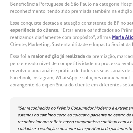
Beneficência Portuguesa de São Paulo na categoria Hospit
OUVIDORI
reconhecimento, tendo sido premiada também na ediçã
ouvi
Essa conquista destaca a atuação consistente da BP no se
E
experiência do cliente
. “Estar entre os indicados ao Prê
R
realizamos diariamente com propósito”, afirma
Maria Ali
Fale
C
Cliente, Marketing, Sustentabilidade e Impacto Social da
V
S
Essa foi a
maior edição já realizada
da premiação, marcad
pelo elevado nível de competitividade no processo avali
envolveu uma análise prática de todos os seus canais de a
Facebook, Instagram, WhatsApp e soluções omnichannel. 
abrangente da experiência do cliente em diferentes setor
“Ser reconhecido no Prêmio Consumidor Moderno é extremamen
estamos no caminho certo ao colocar o paciente no centro de 
reconhecimento reflete nosso compromisso contínuo com a ex
cuidado e a evolução constante da experiência do paciente. S