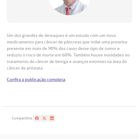
ustentabilidade
onveniências
Saiba mais
obre a BP
nternação/Cirurgia
Um dos grandes de destaques é um estudo com um novo
rabalhe Conosco
stacionamento
Endereço:
medicamento para câncer de pâncreas que inibe uma proteína
presente em mais de 90% dos casos desse tipo de tumor e
R. Martiniano de Carvalho, 965
isitas de Benchmarking
úvidas frequentes
reduziu o risco de morte em 60%. Também houve novidades no
tratamento do câncer de bexiga e avanços enormes na área do
CEP: 01323-001 | Bela Vista
câncer de próstata.
São Paulo - SP
oluntariado
ospedagem
Confira a publicação completa
.
omitê de Bioética
limentação
Clínica Medicina da Mulher
anco de Sangue
Compartilhe:
emodiálise