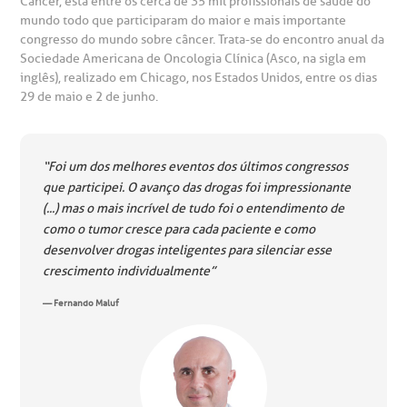
Câncer, está entre os cerca de 35 mil profissionais de saúde do
Horário de atendimento: 2ª a 6ª feira das 7h às 18h
eurocirurgia
mundo todo que participaram do maior e mais importante
congresso do mundo sobre câncer. Trata-se do encontro anual da
eleconsulta
emonstrações Financeiras
rotocolo de Infarto SUS
AC:
Saiba mais
Sociedade Americana de Oncologia Clínica (Asco, na sigla em
ediatria
inglês), realizado em Chicago, nos Estados Unidos, entre os dias
reparo de Exames
oação
orários de Visita
(11)
3505-1000
29 de maio e 2 de junho.
entro de Excelência em Ortopedia
Endereço:
statuto social da BP
ronto-socorro
UVIDORIA:
Rua Maestro Cardim, 769
“Foi um dos melhores eventos dos últimos congressos
utras especialidades
Telemedicina BP
ouvidoria@bp.org.br
que participei. O avanço das drogas foi impressionante
CEP: 01323-001 | Bela Vista
overnança corporativa
olicitação de cópia de prontuário médico
(...) mas o mais incrível de tudo foi o entendimento de
São Paulo - SP
como o tumor cresce para cada paciente e como
Fale Conosco
desenvolver drogas inteligentes para silenciar esse
mpacto social
olicitação de orçamento particular
crescimento individualmente”
Teleinterconsulta
BP Mirante
mprensa
olicitação de veracidade de atestado
— Fernando Maluf
otícias
ronto atendimento
Centro de Doenças Autoimunes