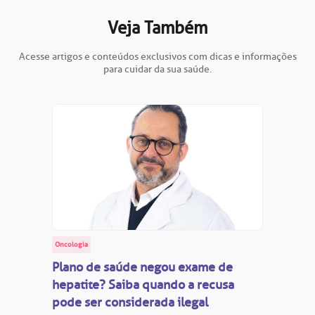
oação de órgãos
Veja Também
Saiba mais
inhas de cuidado
Acesse artigos e conteúdos exclusivos com dicas e informações
para cuidar da sua saúde.
Endereço:
chados e perdidos
R. Colômbia, 332
CEP: 01438-000 | Jardim Paulista
São Paulo - SP
Oncologia
Plano de saúde negou exame de
hepatite? Saiba quando a recusa
pode ser considerada ilegal