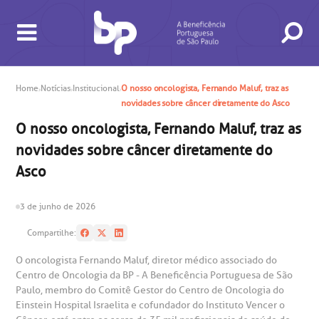
Home
Notícias
Institucional
O nosso oncologista, Fernando Maluf, traz as
novidades sobre câncer diretamente do Asco
BUSCA
CONSULTAS E EXAMES
ATENDIMENTO 24H
CONHEÇA AS UNIDADES
INSTITUCIONAL
NOSSOS SERVIÇOS
INFORMAÇÕES ÚTEIS
ESPECIALIDADES
O nosso oncologista, Fernando Maluf, traz as
novidades sobre câncer diretamente do
Asco
3 de junho de 2026
gendamento de consultas e exames
UVIDORIA/SAC
ducação e Pesquisa
emodinâmica
entro de Oncologia e Hematologia
Compartilhe:
Hospital BP
O oncologista Fernando Maluf, diretor médico associado do
heck-in antecipado
rea do médico
orários de atendimento
ardiologia
A BP conta com você para melhorar sempre a qualidade do
Centro de Oncologia da BP - A Beneficência Portuguesa de São
atendimento e dos serviços prestados.
Paulo, membro do Comitê Gestor do Centro de Oncologia do
A Ouvidoria e SAC são canais para você, cliente da BP, tirar
suas dúvidas, registrar suas reclamações ou fazer elogios
Einstein Hospital Israelita e cofundador do Instituto Vencer o
esultados de exames
ódigo de conduta
uvidoria
entro de Excelência em Neurologia e
relacionados ao nosso atendimento e aos nossos serviços.