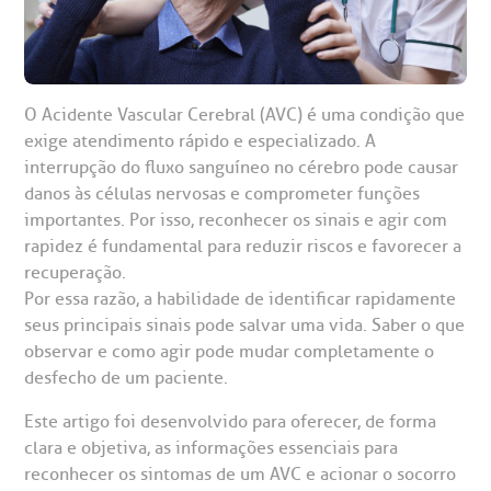
O Acidente Vascular Cerebral (AVC) é uma condição que
exige atendimento rápido e especializado. A
interrupção do fluxo sanguíneo no cérebro pode causar
gendamento de consultas e exames
UVIDORIA/SAC
ducação e Pesquisa
emodinâmica
entro de Oncologia e Hematologia
Hospital BP
danos às células nervosas e comprometer funções
importantes. Por isso, reconhecer os sinais e agir com
heck-in antecipado
rea do médico
orários de atendimento
ardiologia
A BP conta com você para melhorar sempre a qualidade do
rapidez é fundamental para reduzir riscos e favorecer a
atendimento e dos serviços prestados.
recuperação.
A Ouvidoria e SAC são canais para você, cliente da BP, tirar
suas dúvidas, registrar suas reclamações ou fazer elogios
Por essa razão, a habilidade de identificar rapidamente
esultados de exames
ódigo de conduta
uvidoria
entro de Excelência em Neurologia e
relacionados ao nosso atendimento e aos nossos serviços.
seus principais sinais pode salvar uma vida. Saber o que
Horário de atendimento: 2ª a 6ª feira das 7h às 18h
eurocirurgia
observar e como agir pode mudar completamente o
eleconsulta
emonstrações Financeiras
rotocolo de Infarto SUS
desfecho de um paciente.
AC:
Saiba mais
ediatria
Este artigo foi desenvolvido para oferecer, de forma
reparo de Exames
oação
orários de Visita
(11)
3505-1000
clara e objetiva, as informações essenciais para
entro de Excelência em Ortopedia
Endereço:
reconhecer os sintomas de um AVC e acionar o socorro