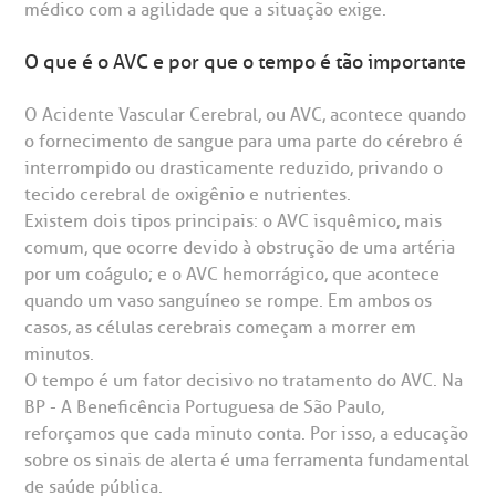
statuto social da BP
ronto-socorro
UVIDORIA:
médico com a agilidade que a situação exige.
Rua Maestro Cardim, 769
utras especialidades
Telemedicina BP
ouvidoria@bp.org.br
CEP: 01323-001 | Bela Vista
O que é o AVC e por que o tempo é tão importante
overnança corporativa
olicitação de cópia de prontuário médico
São Paulo - SP
O Acidente Vascular Cerebral, ou AVC, acontece quando
Fale Conosco
mpacto social
olicitação de orçamento particular
o fornecimento de sangue para uma parte do cérebro é
interrompido ou drasticamente reduzido, privando o
Teleinterconsulta
BP Mirante
mprensa
olicitação de veracidade de atestado
tecido cerebral de oxigênio e nutrientes.
Existem dois tipos principais: o AVC isquêmico, mais
comum, que ocorre devido à obstrução de uma artéria
otícias
ronto atendimento
por um coágulo; e o AVC hemorrágico, que acontece
Centro de Doenças Autoimunes
quando um vaso sanguíneo se rompe. Em ambos os
ustentabilidade
onveniências
casos, as células cerebrais começam a morrer em
minutos.
Saiba mais
O tempo é um fator decisivo no tratamento do AVC. Na
obre a BP
nternação/Cirurgia
BP - A Beneficência Portuguesa de São Paulo,
reforçamos que cada minuto conta. Por isso, a educação
rabalhe Conosco
stacionamento
Endereço:
sobre os sinais de alerta é uma ferramenta fundamental
de saúde pública.