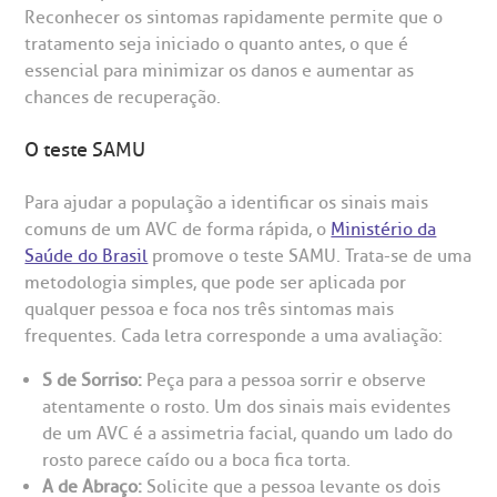
R. Martiniano de Carvalho, 965
Reconhecer os sintomas rapidamente permite que o
isitas de Benchmarking
úvidas frequentes
tratamento seja iniciado o quanto antes, o que é
CEP: 01323-001 | Bela Vista
São Paulo - SP
essencial para minimizar os danos e aumentar as
oluntariado
ospedagem
chances de recuperação.
omitê de Bioética
limentação
O teste SAMU
Clínica Medicina da Mulher
Para ajudar a população a identificar os sinais mais
anco de Sangue
comuns de um AVC de forma rápida, o
Ministério da
Saúde do Brasil
promove o teste SAMU. Trata-se de uma
emodiálise
metodologia simples, que pode ser aplicada por
qualquer pessoa e foca nos três sintomas mais
frequentes. Cada letra corresponde a uma avaliação:
oação de órgãos
Saiba mais
S de Sorriso:
Peça para a pessoa sorrir e observe
inhas de cuidado
atentamente o rosto. Um dos sinais mais evidentes
de um AVC é a assimetria facial, quando um lado do
Endereço:
rosto parece caído ou a boca fica torta.
chados e perdidos
A de Abraço:
Solicite que a pessoa levante os dois
R. Colômbia, 332