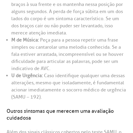
braços à sua frente e os mantenha nessa posição por
CEP: 01438-000 | Jardim Paulista
alguns segundos. A perda de força súbita em um dos
São Paulo - SP
lados do corpo é um sintoma característico. Se um
dos braços cair ou não puder ser levantado, isso
merece atenção imediata.
M de Música:
Peça para a pessoa repetir uma frase
simples ou cantarolar uma melodia conhecida. Se a
fala estiver arrastada, incompreensível ou se houver
dificuldade para articular as palavras, pode ser um
indicativo de AVC.
U de Urgência:
Caso identifique qualquer uma dessas
alterações, mesmo que isoladamente, é fundamental
acionar imediatamente o socorro médico de urgência
(SAMU – 192).
Outros sintomas que merecem uma avaliação
cuidadosa
Além dos sinais clássicos cobertos pelo teste SAMU, o