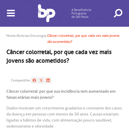
Home
Notícias
Oncologia
Câncer colorretal, por que cada vez mais jovens
são acometidos?
Câncer colorretal, por que cada vez mais
jovens são acometidos?
BUSCA
CONSULTAS E EXAMES
ATENDIMENTO 24H
CONHEÇA AS UNIDADES
INSTITUCIONAL
NOSSOS SERVIÇOS
INFORMAÇÕES ÚTEIS
ESPECIALIDADES
Compartilhe:
Câncer colorretal: por que sua incidência tem aumentado em
faixas etárias mais jovens?
Dados mostram um crescimento gradativo e constante dos casos
da doença em pessoas com menos de 50 anos. Causas estariam
ligadas a hábitos de vida, com alimentação pouco saudável,
sedentarismo e obesidade.