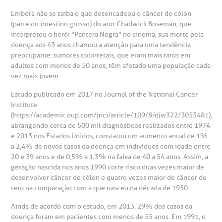
gendamento de consultas e exames
UVIDORIA/SAC
ducação e Pesquisa
emodinâmica
entro de Oncologia e Hematologia
Embora não se saiba o que desencadeou o câncer de cólon
Hospital BP
(parte do intestino grosso) do ator Chadwick Boseman, que
interpretou o herói "Pantera Negra" no cinema, sua morte pela
heck-in antecipado
rea do médico
orários de atendimento
ardiologia
A BP conta com você para melhorar sempre a qualidade do
doença aos 43 anos chamou a atenção para uma tendência
atendimento e dos serviços prestados.
preocupante: tumores colorretais, que eram mais raros em
A Ouvidoria e SAC são canais para você, cliente da BP, tirar
suas dúvidas, registrar suas reclamações ou fazer elogios
adultos com menos de 50 anos, têm afetado uma população cada
esultados de exames
ódigo de conduta
uvidoria
entro de Excelência em Neurologia e
relacionados ao nosso atendimento e aos nossos serviços.
vez mais jovem.
Horário de atendimento: 2ª a 6ª feira das 7h às 18h
eurocirurgia
Estudo publicado em 2017 no Journal of the National Cancer
eleconsulta
emonstrações Financeiras
rotocolo de Infarto SUS
AC:
Institute
Saiba mais
ediatria
(https://academic.oup.com/jnci/article/109/8/djw322/3053481),
abrangendo cerca de 500 mil diagnósticos realizados entre 1974
reparo de Exames
oação
orários de Visita
(11)
3505-1000
e 2013 nos Estados Unidos, constatou um aumento anual de 1%
entro de Excelência em Ortopedia
Endereço:
a 2,4% de novos casos da doença em indivíduos com idade entre
statuto social da BP
ronto-socorro
UVIDORIA:
20 e 39 anos e de 0,5% a 1,3% na faixa de 40 a 54 anos. Assim, a
Rua Maestro Cardim, 769
geração nascida nos anos 1990 corre risco duas vezes maior de
utras especialidades
Telemedicina BP
ouvidoria@bp.org.br
desenvolver câncer de cólon e quatro vezes maior de câncer de
CEP: 01323-001 | Bela Vista
overnança corporativa
olicitação de cópia de prontuário médico
reto na comparação com a que nasceu na década de 1950.
São Paulo - SP
Ainda de acordo com o estudo, em 2013, 29% dos casos da
Fale Conosco
mpacto social
olicitação de orçamento particular
doença foram em pacientes com menos de 55 anos. Em 1991, o