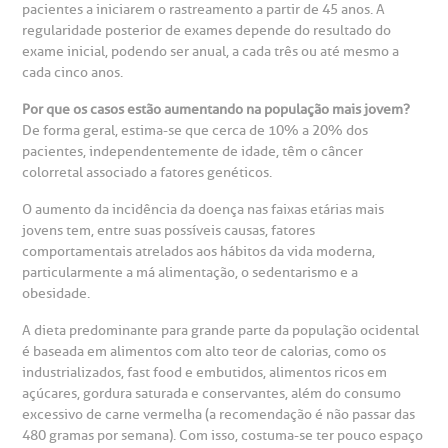
pacientes a iniciarem o rastreamento a partir de 45 anos. A
Clínica Medicina da Mulher
regularidade posterior de exames depende do resultado do
exame inicial, podendo ser anual, a cada três ou até mesmo a
anco de Sangue
cada cinco anos.
Por que os casos estão aumentando na população mais jovem?
emodiálise
De forma geral, estima-se que cerca de 10% a 20% dos
pacientes, independentemente de idade, têm o câncer
oação de órgãos
colorretal associado a fatores genéticos.
Saiba mais
O aumento da incidência da doença nas faixas etárias mais
inhas de cuidado
jovens tem, entre suas possíveis causas, fatores
comportamentais atrelados aos hábitos da vida moderna,
Endereço:
particularmente a má alimentação, o sedentarismo e a
chados e perdidos
obesidade.
R. Colômbia, 332
A dieta predominante para grande parte da população ocidental
CEP: 01438-000 | Jardim Paulista
é baseada em alimentos com alto teor de calorias, como os
São Paulo - SP
industrializados, fast food e embutidos, alimentos ricos em
açúcares, gordura saturada e conservantes, além do consumo
excessivo de carne vermelha (a recomendação é não passar das
480 gramas por semana). Com isso, costuma-se ter pouco espaço