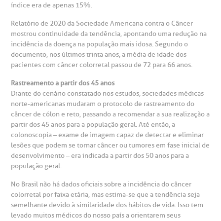
índice era de apenas 15%.
Teleinterconsulta
BP Mirante
mprensa
olicitação de veracidade de atestado
Relatório de 2020 da Sociedade Americana contra o Câncer
mostrou continuidade da tendência, apontando uma redução na
incidência da doença na população mais idosa. Segundo o
otícias
ronto atendimento
documento, nos últimos trinta anos, a média de idade dos
pacientes com câncer colorretal passou de 72 para 66 anos.
Centro de Doenças Autoimunes
ustentabilidade
onveniências
Rastreamento a partir dos 45 anos
Diante do cenário constatado nos estudos, sociedades médicas
Saiba mais
norte-americanas mudaram o protocolo de rastreamento do
obre a BP
nternação/Cirurgia
câncer de cólon e reto, passando a recomendar a sua realização a
partir dos 45 anos para a população geral. Até então, a
rabalhe Conosco
stacionamento
colonoscopia – exame de imagem capaz de detectar e eliminar
Endereço:
lesões que podem se tornar câncer ou tumores em fase inicial de
R. Martiniano de Carvalho, 965
desenvolvimento – era indicada a partir dos 50 anos para a
isitas de Benchmarking
úvidas frequentes
população geral.
CEP: 01323-001 | Bela Vista
No Brasil não há dados oficiais sobre a incidência do câncer
São Paulo - SP
oluntariado
ospedagem
colorretal por faixa etária, mas estima-se que a tendência seja
semelhante devido à similaridade dos hábitos de vida. Isso tem
levado muitos médicos do nosso país a orientarem seus
omitê de Bioética
limentação