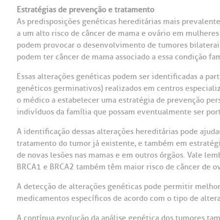
Estratégias de prevenção e tratamento
As predisposições genéticas hereditárias mais prevalen
a um alto risco de câncer de mama e ovário em mulheres m
podem provocar o desenvolvimento de tumores bilaterai
podem ter câncer de mama associado a essa condição fami
Essas alterações genéticas podem ser identificadas a par
genéticos germinativos) realizados em centros especiali
o médico a estabelecer uma estratégia de prevenção per
indivíduos da família que possam eventualmente ser por
A identificação dessas alterações hereditárias pode ajudar
tratamento do tumor já existente, e também em estratég
de novas lesões nas mamas e em outros órgãos. Vale lemb
BRCA1 e BRCA2 também têm maior risco de câncer de ovár
A detecção de alterações genéticas pode permitir melhor
medicamentos específicos de acordo com o tipo de altera
A contínua evolução da análise genética dos tumores ta