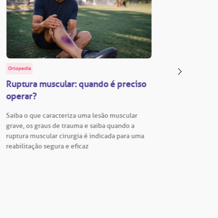
Ortopedia
BP Educa
Ruptura muscular: quando é preciso
Facul
operar?
Vestib
Saiba o que caracteriza uma lesão muscular
Vestibu
grave, os graus de trauma e saiba quando a
BP está
ruptura muscular cirurgia é indicada para uma
para En
reabilitação segura e eficaz
Hospita