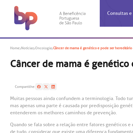
Consultas 
Inf
Con
Home
Notícias
Oncologia
Câncer de mama é genético e pode ser hereditário
Espec
Inst
Co
Hospit
Ho
Agendam
Área do
Achados
Centro 
OUVID
Câncer de mama é genético e
Check-i
Certific
Aliment
Cardiol
A BP c
Resulta
Demons
Banco 
Centro 
do ate
A Ouvid
Compartilhe:
Finance
Neuroci
suas dú
Telecon
Conven
relaci
Muitas pessoas ainda confundem a terminologia. Todo tumo
Horário
Doação
Pediatri
mas apenas uma parte é causada por predisposição genétic
Preparo
Coronav
entenderem os melhores caminhos de prevenção.
Ética e
Centro 
SAC:
Doação 
Quando se fala sobre a relação entre fatores genéticos 
(11
Outras 
Linhas 
de tudo, considerar que existe uma diferença fundamenta