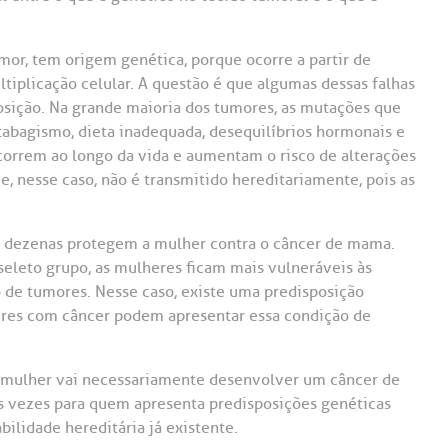
Saiba mais
Saiba mais
Teleinterconsulta
A:
or, tem origem genética, porque ocorre a partir de
doria@bp.org.br
Centro de Doenças Autoimunes
ndereço:
Endereço:
tiplicação celular. A questão é que algumas dessas falhas
posição. Na grande maioria dos tumores, as mutações que
ua Maestro Cardim, 769
R. Martiniano de Ca
965
abagismo, dieta inadequada, desequilíbrios hormonais e
 Conosco
EP: 01323-001 | Bela
correm ao longo da vida e aumentam o risco de alterações
ista
CEP: 01323-001 | Bel
, nesse caso, não é transmitido hereditariamente, pois as
ão Paulo - SP
São Paulo - SP
s dezenas protegem a mulher contra o câncer de mama.
eleto grupo, as mulheres ficam mais vulneráveis às
 de tumores. Nesse caso, existe uma predisposição
res com câncer podem apresentar essa condição de
 a mulher vai necessariamente desenvolver um câncer de
 vezes para quem apresenta predisposições genéticas
bilidade hereditária já existente.