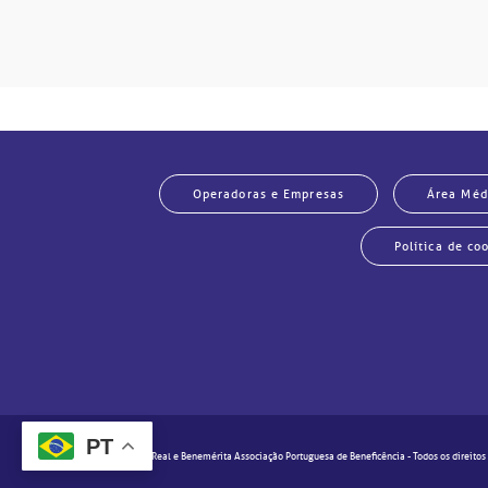
Operadoras e Empresas
Área Méd
Política de co
PT
© 2020 - Real e Benemérita Associação Portuguesa de Beneficência - Todos os direitos