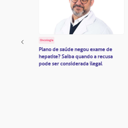
Oncologia
: o
Plano de saúde negou exame de
ação
hepatite? Saiba quando a recusa
pode ser considerada ilegal
são
mente
disputas
so.