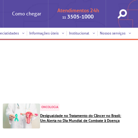
Atendimentos 24h
Como
chegar
3505-1000
11
ecialidades
Informações úteis
Institucional
Nossos serviços
Iniciativas
Clínica Medicina da Mulher
Responsabilidade social
Horários de visita
Sobre a BP
Internação/Cirurgia
Trabalhe conosco
Pronto atendimento
nto
Visitas de
Pronto-socorro
benchmarking
ONCOLOGIA
Voluntariado
Solicitação de cópia de
Desigualdade no Tratamento do Câncer no Brasil:
prontuário médico
Um Alerta no Dia Mundial de Combate à Doença
SUS
Comitê de Bioética
Solicitação de orçamento