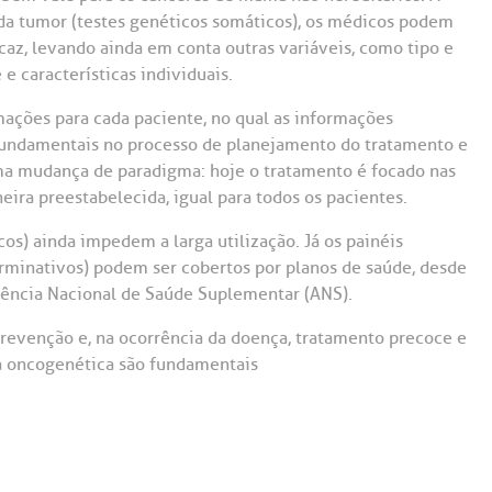
ada tumor (testes genéticos somáticos), os médicos podem
az, levando ainda em conta outras variáveis, como tipo e
e características individuais.
ações para cada paciente, no qual as informações
s fundamentais no processo de planejamento do tratamento e
uma mudança de paradigma: hoje o tratamento é focado nas
neira preestabelecida, igual para todos os pacientes.
os) ainda impedem a larga utilização. Já os painéis
erminativos) podem ser cobertos por planos de saúde, desde
gência Nacional de Saúde Suplementar (ANS).
evenção e, na ocorrência da doença, tratamento precoce e
da oncogenética são fundamentais