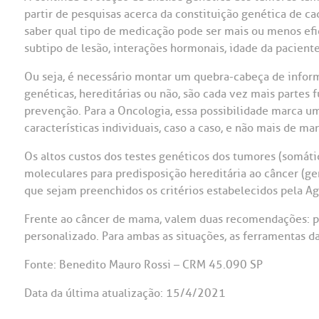
partir de pesquisas acerca da constituição genética de c
saber qual tipo de medicação pode ser mais ou menos efic
subtipo de lesão, interações hormonais, idade da paciente 
Ou seja, é necessário montar um quebra-cabeça de inform
genéticas, hereditárias ou não, são cada vez mais parte
prevenção. Para a Oncologia, essa possibilidade marca 
características individuais, caso a caso, e não mais de ma
Os altos custos dos testes genéticos dos tumores (somátic
moleculares para predisposição hereditária ao câncer (g
que sejam preenchidos os critérios estabelecidos pela A
Frente ao câncer de mama, valem duas recomendações: pr
personalizado. Para ambas as situações, as ferramentas 
Fonte: Benedito Mauro Rossi – CRM 45.090 SP
Data da última atualização: 15/4/2021