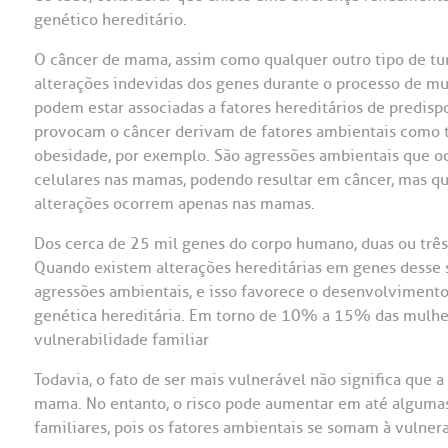
genético hereditário.
OUVIDORI
O câncer de mama, assim como qualquer outro tipo de tum
ouvi
E
alterações indevidas dos genes durante o processo de mul
podem estar associadas a fatores hereditários de predis
R
provocam o câncer derivam de fatores ambientais como t
Fale
C
obesidade, por exemplo. São agressões ambientais que o
V
celulares nas mamas, podendo resultar em câncer, mas que
S
alterações ocorrem apenas nas mamas.
Dos cerca de 25 mil genes do corpo humano, duas ou trê
Quando existem alterações hereditárias em genes desse s
agressões ambientais, e isso favorece o desenvolvimento
genética hereditária. Em torno de 10% a 15% das mulhe
vulnerabilidade familiar
Todavia, o fato de ser mais vulnerável não significa que
mama. No entanto, o risco pode aumentar em até algumas
familiares, pois os fatores ambientais se somam à vulnera