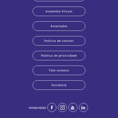
Academia Virtual
Associados
Política de cookies
Política de privacidade
Fale conosco
Ouvidoria
echar
echar
echar
echar
echar
echar
echar
echar
NOSSAS REDES: