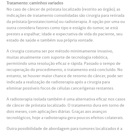
mpacto social
olicitação de orçamento particular
Tratamento: caminhos variados
No caso de câncer de próstata localizado (restrito ao órgão), as
Teleinterconsulta
BP Mirante
indicações de tratamento consolidadas são cirurgia para retirada
mprensa
olicitação de veracidade de atestado
da próstata (prostatectomia) ou radioterapia. A opção por uma ou
outra considera fatores como tipo e estágio do tumor, se está
prestes a espalhar; idade e expectativa de vida do paciente, seu
otícias
ronto atendimento
estado de saúde e também sua própria vontade.
Centro de Doenças Autoimunes
A cirurgia costuma ser por método minimamente invasivo,
ustentabilidade
onveniências
muitas atualmente com suporte de tecnologia robótica,
permitindo uma resolução eficaz e rápida. Passado o tempo de
Saiba mais
obre a BP
nternação/Cirurgia
recuperação do procedimento, o tratamento está concluído. No
entanto, se houver maior chance de retorno do câncer, pode ser
indicada a realização de radioterapia após a cirurgia para
rabalhe Conosco
stacionamento
Endereço:
eliminar possíveis focos de células cancerígenas restantes.
R. Martiniano de Carvalho, 965
A radioterapia isolada também é uma alternativa eficaz nos casos
isitas de Benchmarking
úvidas frequentes
de câncer de próstata localizado. O tratamento dura em torno de
CEP: 01323-001 | Bela Vista
dois meses, com aplicações diárias. Graças aos avanços
São Paulo - SP
tecnológicos, hoje a radioterapia gera poucos efeitos colaterais.
oluntariado
ospedagem
Outra possibilidade de abordagem para tumores localizados é a