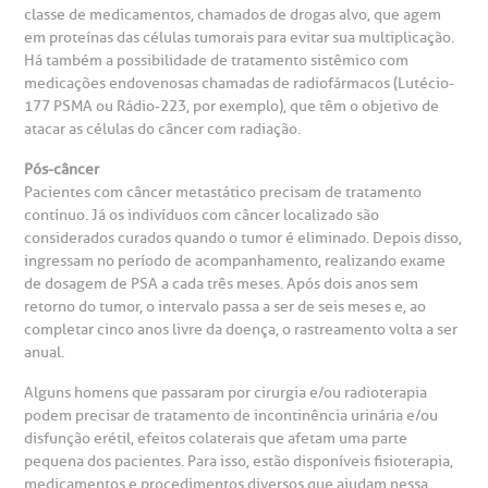
classe de medicamentos, chamados de drogas alvo, que agem
em proteínas das células tumorais para evitar sua multiplicação.
Há também a possibilidade de tratamento sistêmico com
medicações endovenosas chamadas de radiofármacos (Lutécio-
177 PSMA ou Rádio-223, por exemplo), que têm o objetivo de
atacar as células do câncer com radiação.
Pós-câncer
Pacientes com câncer metastático precisam de tratamento
contínuo. Já os indivíduos com câncer localizado são
considerados curados quando o tumor é eliminado. Depois disso,
ingressam no período de acompanhamento, realizando exame
de dosagem de PSA a cada três meses. Após dois anos sem
retorno do tumor, o intervalo passa a ser de seis meses e, ao
completar cinco anos livre da doença, o rastreamento volta a ser
anual.
Alguns homens que passaram por cirurgia e/ou radioterapia
podem precisar de tratamento de incontinência urinária e/ou
disfunção erétil, efeitos colaterais que afetam uma parte
pequena dos pacientes. Para isso, estão disponíveis fisioterapia,
medicamentos e procedimentos diversos que ajudam nessa