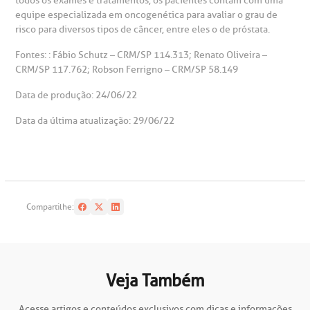
todos os exames e tratamentos, os pacientes contam com uma
equipe especializada em oncogenética para avaliar o grau de
risco para diversos tipos de câncer, entre eles o de próstata.
Fontes: : Fábio Schutz – CRM/SP 114.313; Renato Oliveira –
CRM/SP 117.762; Robson Ferrigno – CRM/SP 58.149
Data de produção: 24/06/22
Data da última atualização: 29/06/22
Compartilhe:
Veja Também
Acesse artigos e conteúdos exclusivos com dicas e informações