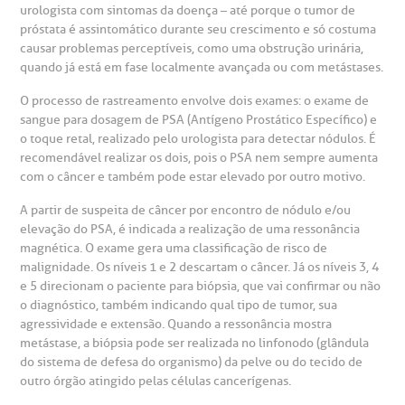
urologista com sintomas da doença – até porque o tumor de
próstata é assintomático durante seu crescimento e só costuma
gendamento de consultas e exames
UVIDORIA/SAC
ducação e Pesquisa
emodinâmica
entro de Oncologia e Hematologia
Hospital BP
causar problemas perceptíveis, como uma obstrução urinária,
quando já está em fase localmente avançada ou com metástases.
heck-in antecipado
rea do médico
orários de atendimento
ardiologia
A BP conta com você para melhorar sempre a qualidade do
O processo de rastreamento envolve dois exames: o exame de
atendimento e dos serviços prestados.
sangue para dosagem de PSA (Antígeno Prostático Específico) e
A Ouvidoria e SAC são canais para você, cliente da BP, tirar
suas dúvidas, registrar suas reclamações ou fazer elogios
o toque retal, realizado pelo urologista para detectar nódulos. É
esultados de exames
ódigo de conduta
uvidoria
entro de Excelência em Neurologia e
relacionados ao nosso atendimento e aos nossos serviços.
recomendável realizar os dois, pois o PSA nem sempre aumenta
Horário de atendimento: 2ª a 6ª feira das 7h às 18h
eurocirurgia
com o câncer e também pode estar elevado por outro motivo.
eleconsulta
emonstrações Financeiras
rotocolo de Infarto SUS
AC:
A partir de suspeita de câncer por encontro de nódulo e/ou
Saiba mais
ediatria
elevação do PSA, é indicada a realização de uma ressonância
reparo de Exames
oação
orários de Visita
magnética. O exame gera uma classificação de risco de
(11)
3505-1000
malignidade. Os níveis 1 e 2 descartam o câncer. Já os níveis 3, 4
entro de Excelência em Ortopedia
Endereço:
e 5 direcionam o paciente para biópsia, que vai confirmar ou não
statuto social da BP
ronto-socorro
UVIDORIA:
o diagnóstico, também indicando qual tipo de tumor, sua
Rua Maestro Cardim, 769
agressividade e extensão. Quando a ressonância mostra
utras especialidades
Telemedicina BP
ouvidoria@bp.org.br
metástase, a biópsia pode ser realizada no linfonodo (glândula
CEP: 01323-001 | Bela Vista
overnança corporativa
olicitação de cópia de prontuário médico
do sistema de defesa do organismo) da pelve ou do tecido de
São Paulo - SP
outro órgão atingido pelas células cancerígenas.
Fale Conosco