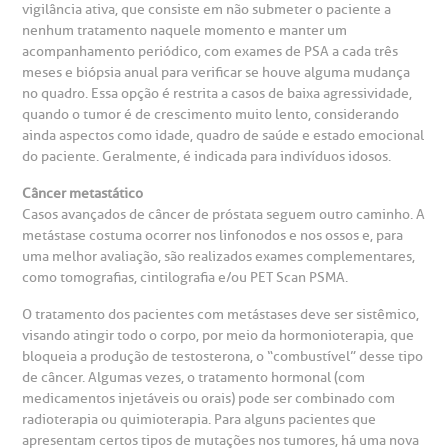
vigilância ativa, que consiste em não submeter o paciente a
omitê de Bioética
limentação
nenhum tratamento naquele momento e manter um
Clínica Medicina da Mulher
acompanhamento periódico, com exames de PSA a cada três
meses e biópsia anual para verificar se houve alguma mudança
anco de Sangue
no quadro. Essa opção é restrita a casos de baixa agressividade,
quando o tumor é de crescimento muito lento, considerando
emodiálise
ainda aspectos como idade, quadro de saúde e estado emocional
do paciente. Geralmente, é indicada para indivíduos idosos.
oação de órgãos
Câncer metastático
Casos avançados de câncer de próstata seguem outro caminho. A
Saiba mais
metástase costuma ocorrer nos linfonodos e nos ossos e, para
inhas de cuidado
uma melhor avaliação, são realizados exames complementares,
como tomografias, cintilografia e/ou PET Scan PSMA.
Endereço:
chados e perdidos
O tratamento dos pacientes com metástases deve ser sistêmico,
R. Colômbia, 332
visando atingir todo o corpo, por meio da hormonioterapia, que
bloqueia a produção de testosterona, o “combustível” desse tipo
CEP: 01438-000 | Jardim Paulista
de câncer. Algumas vezes, o tratamento hormonal (com
São Paulo - SP
medicamentos injetáveis ou orais) pode ser combinado com
radioterapia ou quimioterapia. Para alguns pacientes que
apresentam certos tipos de mutações nos tumores, há uma nova