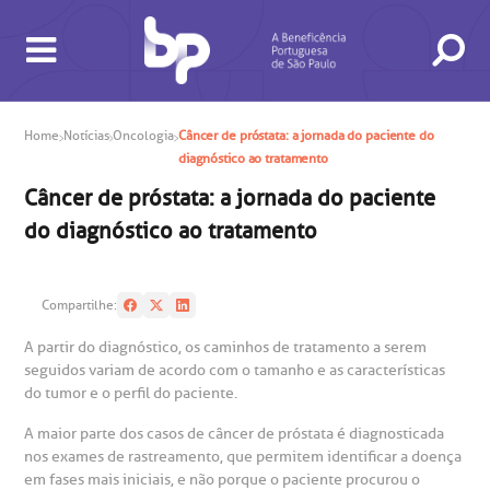
Home
Notícias
Oncologia
Câncer de próstata: a jornada do paciente do
diagnóstico ao tratamento
Câncer de próstata: a jornada do paciente
do diagnóstico ao tratamento
BUSCA
CONSULTAS E EXAMES
ATENDIMENTO 24H
CONHEÇA AS UNIDADES
INSTITUCIONAL
NOSSOS SERVIÇOS
INFORMAÇÕES ÚTEIS
ESPECIALIDADES
Compartilhe:
A partir do diagnóstico, os caminhos de tratamento a serem
seguidos variam de acordo com o tamanho e as características
do tumor e o perfil do paciente.
A maior parte dos casos de câncer de próstata é diagnosticada
nos exames de rastreamento, que permitem identificar a doença
em fases mais iniciais, e não porque o paciente procurou o