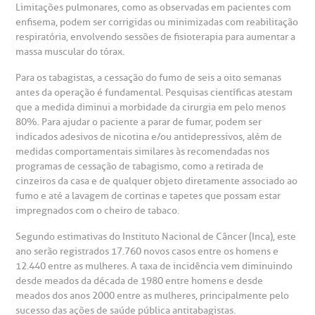
Limitações pulmonares, como as observadas em pacientes com
Centro de Doenças Autoimunes
enfisema, podem ser corrigidas ou minimizadas com reabilitação
ustentabilidade
onveniências
respiratória, envolvendo sessões de fisioterapia para aumentar a
massa muscular do tórax.
Saiba mais
obre a BP
nternação/Cirurgia
Para os tabagistas, a cessação do fumo de seis a oito semanas
antes da operação é fundamental. Pesquisas científicas atestam
que a medida diminui a morbidade da cirurgia em pelo menos
rabalhe Conosco
stacionamento
Endereço:
80%. Para ajudar o paciente a parar de fumar, podem ser
indicados adesivos de nicotina e/ou antidepressivos, além de
R. Martiniano de Carvalho, 965
medidas comportamentais similares às recomendadas nos
isitas de Benchmarking
úvidas frequentes
programas de cessação de tabagismo, como a retirada de
CEP: 01323-001 | Bela Vista
cinzeiros da casa e de qualquer objeto diretamente associado ao
São Paulo - SP
fumo e até a lavagem de cortinas e tapetes que possam estar
oluntariado
ospedagem
impregnados com o cheiro de tabaco.
Segundo estimativas do Instituto Nacional de Câncer (Inca), este
omitê de Bioética
limentação
Clínica Medicina da Mulher
ano serão registrados 17.760 novos casos entre os homens e
12.440 entre as mulheres. A taxa de incidência vem diminuindo
anco de Sangue
desde meados da década de 1980 entre homens e desde
meados dos anos 2000 entre as mulheres, principalmente pelo
sucesso das ações de saúde pública antitabagistas.