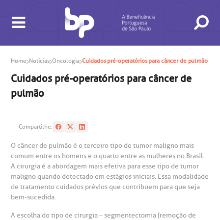
Home
Notícias
Oncologia
Cuidados pré-operatórios para câncer de pulmão
Cuidados pré-operatórios para câncer de
BUSCA
CONSULTAS E EXAMES
ATENDIMENTO 24H
CONHEÇA AS UNIDADES
INSTITUCIONAL
NOSSOS SERVIÇOS
INFORMAÇÕES ÚTEIS
ESPECIALIDADES
pulmão
Compartilhe:
O câncer de pulmão é o terceiro tipo de tumor maligno mais
comum entre os homens e o quarto entre as mulheres no Brasil.
A cirurgia é a abordagem mais efetiva para esse tipo de tumor
maligno quando detectado em estágios iniciais. Essa modalidade
gendamento de consultas e exames
UVIDORIA/SAC
ducação e Pesquisa
emodinâmica
entro de Oncologia e Hematologia
Hospital BP
de tratamento cuidados prévios que contribuem para que seja
bem-sucedida.
heck-in antecipado
rea do médico
orários de atendimento
ardiologia
A BP conta com você para melhorar sempre a qualidade do
A escolha do tipo de cirurgia – segmentectomia (remoção de
atendimento e dos serviços prestados.