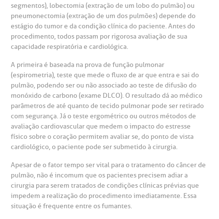
A Ouvidoria e SAC são canais para você, cliente da BP, tirar
segmentos), lobectomia (extração de um lobo do pulmão) ou
suas dúvidas, registrar suas reclamações ou fazer elogios
pneumonectomia (extração de um dos pulmões) depende do
esultados de exames
ódigo de conduta
uvidoria
entro de Excelência em Neurologia e
relacionados ao nosso atendimento e aos nossos serviços.
estágio do tumor e da condição clínica do paciente. Antes do
Horário de atendimento: 2ª a 6ª feira das 7h às 18h
eurocirurgia
procedimento, todos passam por rigorosa avaliação de sua
eleconsulta
emonstrações Financeiras
rotocolo de Infarto SUS
capacidade respiratória e cardiológica.
AC:
Saiba mais
ediatria
A primeira é baseada na prova de função pulmonar
reparo de Exames
oação
orários de Visita
(11)
3505-1000
(espirometria), teste que mede o fluxo de ar que entra e sai do
pulmão, podendo ser ou não associado ao teste de difusão do
entro de Excelência em Ortopedia
Endereço:
monóxido de carbono (exame DLCO). O resultado dá ao médico
statuto social da BP
ronto-socorro
UVIDORIA:
parâmetros de até quanto de tecido pulmonar pode ser retirado
Rua Maestro Cardim, 769
utras especialidades
com segurança. Já o teste ergométrico ou outros métodos de
Telemedicina BP
ouvidoria@bp.org.br
CEP: 01323-001 | Bela Vista
avaliação cardiovascular que medem o impacto do estresse
overnança corporativa
olicitação de cópia de prontuário médico
São Paulo - SP
físico sobre o coração permitem avaliar se, do ponto de vista
cardiológico, o paciente pode ser submetido à cirurgia.
Fale Conosco
mpacto social
olicitação de orçamento particular
Apesar de o fator tempo ser vital para o tratamento do câncer de
pulmão, não é incomum que os pacientes precisem adiar a
Teleinterconsulta
BP Mirante
cirurgia para serem tratados de condições clínicas prévias que
mprensa
olicitação de veracidade de atestado
impedem a realização do procedimento imediatamente. Essa
situação é frequente entre os fumantes.
otícias
ronto atendimento