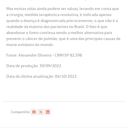
emodiálise
Mas muitas vidas ainda podem ser salvas, levando em conta que
a cirurgia, medida terapêutica resolutiva, é indicada apenas
oação de órgãos
quando a doença é diagnosticada precocemente, o que não é a
Saiba mais
realidade da maioria dos pacientes no Brasil. O fato é que
abandonar o fumo continua sendo a melhor alternativa para
inhas de cuidado
prevenir o câncer de pulmão, que é uma das principais causas de
morte evitáveis do mundo.
Endereço:
chados e perdidos
Fonte: Alexandre Oliveira - CRM/SP 82.598
R. Colômbia, 332
Data de produção: 30/09/2022
CEP: 01438-000 | Jardim Paulista
São Paulo - SP
Data da última atualização: 04/10/2022
Compartilhe: