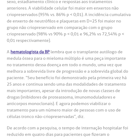
sexo, estadiamento clínico e respostas aos tratamentos
Centro de Doenças Autoimunes
anteriores. A viabilidade celular foi maior em enxertos não
ustentabilidade
onveniências
criopreservados (95% vs. 86% p < 0,01). A incidência cumulativa
de enxerto de neutrófilos e plaquetas em D+25 foi maior no
Saiba mais
grupo não criopreservado em comparação com o grupo
obre a BP
nternação/Cirurgia
criopreservado (98% vs 90% p < 0,01 e 96,2% vs 72,54% p <
0,01 respectivamente).
rabalhe Conosco
stacionamento
Endereço:
A
hematologista da BP
lembra que o transplante autólogo de
medula óssea para o mieloma múltiplo é uma peça importante
R. Martiniano de Carvalho, 965
no tratamento dessa doença em todo o mundo, uma vez que
isitas de Benchmarking
úvidas frequentes
melhora a sobrevida livre de progressão e a sobrevida global do
CEP: 01323-001 | Bela Vista
paciente. “Seu benefício foi demonstrado pela primeira vez há
São Paulo - SP
oluntariado
ospedagem
25 anos e continua sendo uma das modalidades de tratamento
mais importantes, apesar da introdução de novas classes de
drogas (inibidores de proteassoma, imunomoduladores e
omitê de Bioética
limentação
anticorpos monoclonais). E agora podemos viabilizar o
Clínica Medicina da Mulher
tratamento para um número maior de pessoas com o uso de
células tronco não-criopreservadas”, diz.
anco de Sangue
De acordo com a pesquisa, o tempo de internação hospitalar foi
reduzido em quatro dias para pacientes que fizeram o
emodiálise