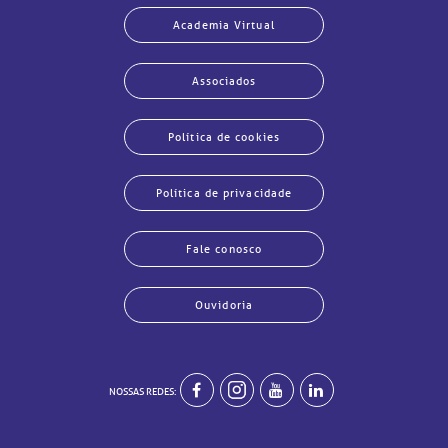
Academia Virtual
Associados
Política de cookies
Política de privacidade
Fale conosco
Ouvidoria
NOSSAS REDES:
echar
echar
echar
echar
echar
echar
echar
echar