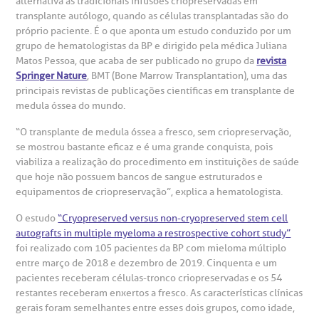
alternativa às tradicionais infusões criopreservadas em
suas dúvidas, registrar suas reclamações ou fazer elogios
esultados de exames
ódigo de conduta
uvidoria
entro de Excelência em Neurologia e
transplante autólogo, quando as células transplantadas são do
relacionados ao nosso atendimento e aos nossos serviços.
próprio paciente. É o que aponta um estudo conduzido por um
Horário de atendimento: 2ª a 6ª feira das 7h às 18h
eurocirurgia
grupo de hematologistas da BP e dirigido pela médica Juliana
eleconsulta
emonstrações Financeiras
rotocolo de Infarto SUS
Matos Pessoa, que acaba de ser publicado no grupo da
revista
AC:
Saiba mais
Springer Nature
, BMT (Bone Marrow Transplantation), uma das
ediatria
principais revistas de publicações científicas em transplante de
reparo de Exames
oação
orários de Visita
(11)
3505-1000
medula óssea do mundo.
entro de Excelência em Ortopedia
Endereço:
“O transplante de medula óssea a fresco, sem criopreservação,
statuto social da BP
ronto-socorro
UVIDORIA:
se mostrou bastante eficaz e é uma grande conquista, pois
Rua Maestro Cardim, 769
utras especialidades
viabiliza a realização do procedimento em instituições de saúde
Telemedicina BP
ouvidoria@bp.org.br
CEP: 01323-001 | Bela Vista
que hoje não possuem bancos de sangue estruturados e
overnança corporativa
olicitação de cópia de prontuário médico
São Paulo - SP
equipamentos de criopreservação”, explica a hematologista.
Fale Conosco
O estudo
“Cryopreserved versus non-cryopreserved stem cell
mpacto social
olicitação de orçamento particular
autografts in multiple myeloma a restrospective cohort study”
Teleinterconsulta
foi realizado com 105 pacientes da BP com mieloma múltiplo
BP Mirante
entre março de 2018 e dezembro de 2019. Cinquenta e um
mprensa
olicitação de veracidade de atestado
pacientes receberam células-tronco criopreservadas e os 54
restantes receberam enxertos a fresco. As características clínicas
otícias
ronto atendimento
gerais foram semelhantes entre esses dois grupos, como idade,