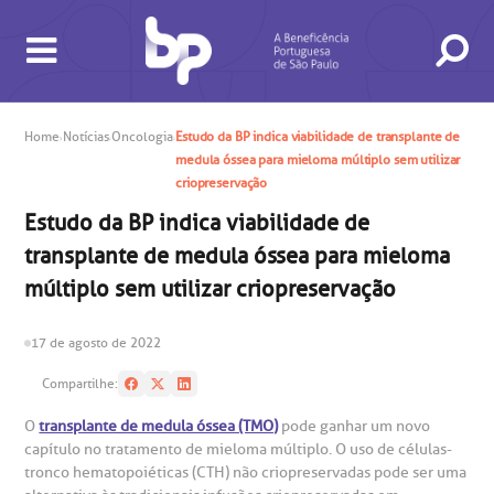
Home
Notícias
Oncologia
Estudo da BP indica viabilidade de transplante de
medula óssea para mieloma múltiplo sem utilizar
BUSCA
CONSULTAS E EXAMES
ATENDIMENTO 24H
CONHEÇA AS UNIDADES
INSTITUCIONAL
NOSSOS SERVIÇOS
INFORMAÇÕES ÚTEIS
ESPECIALIDADES
criopreservação
Estudo da BP indica viabilidade de
transplante de medula óssea para mieloma
múltiplo sem utilizar criopreservação
17 de agosto de 2022
Compartilhe:
gendamento de consultas e exames
UVIDORIA/SAC
ducação e Pesquisa
emodinâmica
entro de Oncologia e Hematologia
Hospital BP
O
transplante de medula óssea (TMO)
pode ganhar um novo
capítulo no tratamento de mieloma múltiplo. O uso de células-
heck-in antecipado
rea do médico
orários de atendimento
ardiologia
A BP conta com você para melhorar sempre a qualidade do
tronco hematopoiéticas (CTH) não criopreservadas pode ser uma
atendimento e dos serviços prestados.
A Ouvidoria e SAC são canais para você, cliente da BP, tirar