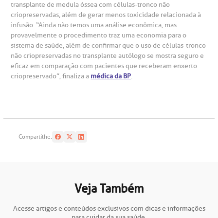
transplante de medula óssea com células-tronco não
criopreservadas, além de gerar menos toxicidade relacionada à
infusão. “Ainda não temos uma análise econômica, mas
oação de órgãos
provavelmente o procedimento traz uma economia para o
Saiba mais
sistema de saúde, além de confirmar que o uso de células-tronco
inhas de cuidado
não criopreservadas no transplante autólogo se mostra seguro e
eficaz em comparação com pacientes que receberam enxerto
Endereço:
criopreservado”, finaliza a
médica da BP
.
chados e perdidos
R. Colômbia, 332
CEP: 01438-000 | Jardim Paulista
São Paulo - SP
Compartilhe:
Veja Também
Acesse artigos e conteúdos exclusivos com dicas e informações
para cuidar da sua saúde.