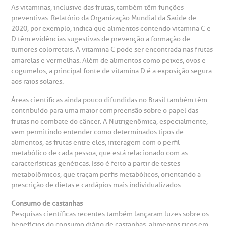
oluntariado
ospedagem
As vitaminas, inclusive das frutas, também têm funções
preventivas. Relatório da Organização Mundial da Saúde de
2020, por exemplo, indica que alimentos contendo vitamina C e
omitê de Bioética
limentação
D têm evidências sugestivas de prevenção a formação de
Clínica Medicina da Mulher
tumores colorretais. A vitamina C pode ser encontrada nas frutas
anco de Sangue
amarelas e vermelhas. Além de alimentos como peixes, ovos e
cogumelos, a principal fonte de vitamina D é a exposição segura
aos raios solares.
emodiálise
Áreas científicas ainda pouco difundidas no Brasil também têm
contribuído para uma maior compreensão sobre o papel das
oação de órgãos
frutas no combate do câncer. A Nutrigenômica, especialmente,
Saiba mais
vem permitindo entender como determinados tipos de
alimentos, as frutas entre eles, interagem com o perfil
inhas de cuidado
metabólico de cada pessoa, que está relacionado com as
características genéticas. Isso é feito a partir de testes
Endereço:
metabolômicos, que traçam perfis metabólicos, orientando a
chados e perdidos
prescrição de dietas e cardápios mais individualizados.
R. Colômbia, 332
Consumo de castanhas
CEP: 01438-000 | Jardim Paulista
Pesquisas científicas recentes também lançaram luzes sobre os
São Paulo - SP
benefícios do consumo diário de castanhas, alimentos ricos em