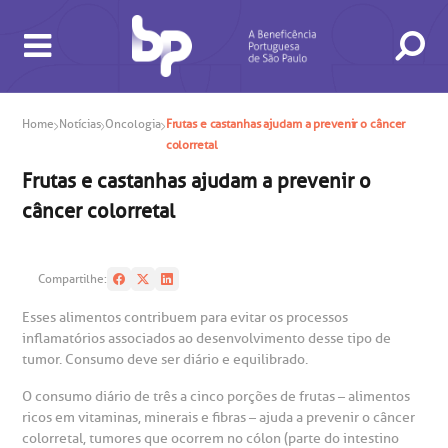
Home
Notícias
Oncologia
Frutas e castanhas ajudam a prevenir o câncer
colorretal
Frutas e castanhas ajudam a prevenir o
câncer colorretal
BUSCA
CONSULTAS E EXAMES
ATENDIMENTO 24H
CONHEÇA AS UNIDADES
INSTITUCIONAL
NOSSOS SERVIÇOS
INFORMAÇÕES ÚTEIS
ESPECIALIDADES
Compartilhe:
Esses alimentos contribuem para evitar os processos
inflamatórios associados ao desenvolvimento desse tipo de
tumor. Consumo deve ser diário e equilibrado.
O consumo diário de três a cinco porções de frutas – alimentos
ricos em vitaminas, minerais e fibras – ajuda a prevenir o câncer
colorretal, tumores que ocorrem no cólon (parte do intestino