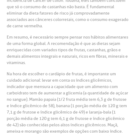
incidência de câncer de cólon. Todavia, eles também concluem
que só o consumo de castanhas não basta. É fundamental
eliminar da dieta fatores de risco já comprovadamente
associados aos cânceres colorretais, como o consumo exagerado
de carne vermelha.
Em resumo, é necessário sempre pensar nos hábitos alimentares
de uma forma global. A recomendação é que as dietas sejam
enriquecidas com variados tipos de frutas, castanhas, grãos e
demais alimentos integrais e naturais, ricos em fibras, minerais e
vitaminas.
Na hora de escolher o cardápio de frutas, é importante um
cuidado adicional: levar em conta os índices glicêmicos,
indicador que mensura a capacidade que um alimento com
carboidrato tem de aumentar a glicemia (a quantidade de açúcar
no sangue). Mamão papaia (1/2 fruta média tem 6,3 g de frutose
e índice glicêmico de 58), banana (1 porção média de 120 g tem
7,1 g de frutose e índice glicêmico de 49) e laranja-baía (1
porção média de 120 g tem 6,1 g de frutose e índice glicêmico
de 42) são conhecidas pelos altos índices glicêmicos. Maçã,
ameixa e morango são exemplos de opções com baixo índice.