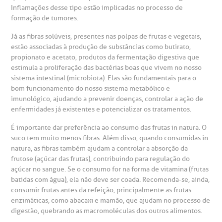
São Paulo - SP
Inflamações desse tipo estão implicadas no processo de
formação de tumores.
Fale Conosco
mpacto social
olicitação de orçamento particular
Já as fibras solúveis, presentes nas polpas de frutas e vegetais,
Teleinterconsulta
BP Mirante
estão associadas à produção de substâncias como butirato,
mprensa
olicitação de veracidade de atestado
propionato e acetato, produtos da fermentação digestiva que
estimula a proliferação das bactérias boas que vivem no nosso
sistema intestinal (microbiota). Elas são fundamentais para o
otícias
ronto atendimento
bom funcionamento do nosso sistema metabólico e
Centro de Doenças Autoimunes
imunológico, ajudando a prevenir doenças, controlar a ação de
ustentabilidade
onveniências
enfermidades já existentes e potencializar os tratamentos.
É importante dar preferência ao consumo das frutas in natura. O
Saiba mais
obre a BP
nternação/Cirurgia
suco tem muito menos fibras. Além disso, quando consumidas in
natura, as fibras também ajudam a controlar a absorção da
frutose (açúcar das frutas), contribuindo para regulação do
rabalhe Conosco
stacionamento
açúcar no sangue. Se o consumo for na forma de vitamina (frutas
Endereço:
batidas com água), ela não deve ser coada. Recomenda-se, ainda,
R. Martiniano de Carvalho, 965
consumir frutas antes da refeição, principalmente as frutas
isitas de Benchmarking
úvidas frequentes
enzimáticas, como abacaxi e mamão, que ajudam no processo de
CEP: 01323-001 | Bela Vista
digestão, quebrando as macromoléculas dos outros alimentos.
São Paulo - SP