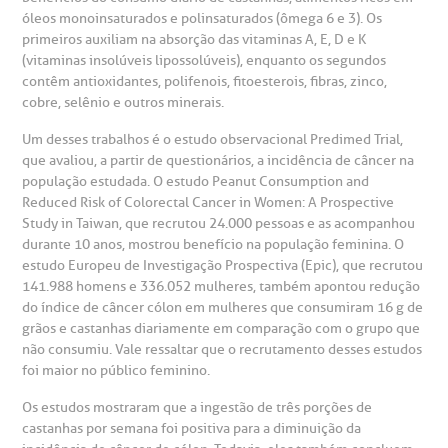
óleos monoinsaturados e polinsaturados (ômega 6 e 3). Os
primeiros auxiliam na absorção das vitaminas A, E, D e K
(vitaminas insolúveis lipossolúveis), enquanto os segundos
contêm antioxidantes, polifenois, fitoesterois, fibras, zinco,
cobre, selênio e outros minerais.
Um desses trabalhos é o estudo observacional Predimed Trial,
que avaliou, a partir de questionários, a incidência de câncer na
população estudada. O estudo Peanut Consumption and
Reduced Risk of Colorectal Cancer in Women: A Prospective
Study in Taiwan, que recrutou 24.000 pessoas e as acompanhou
durante 10 anos, mostrou benefício na população feminina. O
estudo Europeu de Investigação Prospectiva (Epic), que recrutou
141.988 homens e 336.052 mulheres, também apontou redução
do índice de câncer cólon em mulheres que consumiram 16 g de
grãos e castanhas diariamente em comparação com o grupo que
não consumiu. Vale ressaltar que o recrutamento desses estudos
foi maior no público feminino.
Os estudos mostraram que a ingestão de três porções de
castanhas por semana foi positiva para a diminuição da