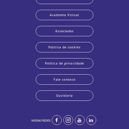
Academia Virtual
Associados
Política de cookies
Política de privacidade
Fale conosco
Ouvidoria
echar
echar
echar
echar
echar
echar
echar
echar
NOSSAS REDES: