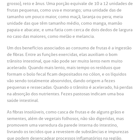
grosso), reto e ânus. Uma porção equivale de 10 a 12 unidades de
frutas pequenas, como uva e morango; uma unidade das de
tamanho um pouco maior, como maçã, laranja ou pera; meia
unidade das que têm tamanho médio, como manga, mamão
gendamento de consultas e exames
UVIDORIA/SAC
ducação e Pesquisa
emodinâmica
entro de Oncologia e Hematologia
papaia e abacate; e uma fatia com cerca de dois dedos de largura
Hospital BP
no caso das maiores, como melão e melancia.
heck-in antecipado
rea do médico
orários de atendimento
ardiologia
A BP conta com você para melhorar sempre a qualidade do
Um dos benefícios associados ao consumo de frutas é a ingestão
atendimento e dos serviços prestados.
de fibras. Entre as funções exercidas, elas auxiliam o bom
A Ouvidoria e SAC são canais para você, cliente da BP, tirar
trânsito intestinal, que não pode ser muito lento nem muito
suas dúvidas, registrar suas reclamações ou fazer elogios
esultados de exames
ódigo de conduta
uvidoria
entro de Excelência em Neurologia e
relacionados ao nosso atendimento e aos nossos serviços.
acelerado. Quando mais lento, mais tempo os resíduos que
Horário de atendimento: 2ª a 6ª feira das 7h às 18h
eurocirurgia
formam o bolo fecal ficam depositados no cólon, e os líquidos
vão sendo totalmente absorvidos, dando origem a fezes
eleconsulta
emonstrações Financeiras
rotocolo de Infarto SUS
AC:
Saiba mais
pequenas e ressecadas. Quando o trânsito é acelerado, há perdas
ediatria
na absorção dos nutrientes. Fezes pastosas indicam uma boa
reparo de Exames
oação
orários de Visita
(11)
3505-1000
saúde intestinal.
entro de Excelência em Ortopedia
Endereço:
As fibras insolúveis, como casca de frutas e de alguns grãos e
statuto social da BP
ronto-socorro
sementes, além de vegetais folhosos, não são digeridas, mas
UVIDORIA:
Rua Maestro Cardim, 769
promovem uma varredura da parede interna do intestino,
utras especialidades
Telemedicina BP
livrando os tecidos que a revestem de substâncias e impurezas
ouvidoria@bp.org.br
CEP: 01323-001 | Bela Vista
overnança corporativa
olicitação de cópia de prontuário médico
que podem desencadear processos inflamatórios na região.