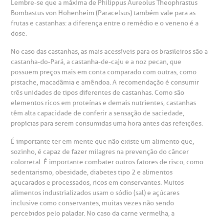
Lembre-se que a máxima de Philippus Aureolus Theophrastus
Bombastus von Hohenheim (Paracelsus) também vale para as
frutas e castanhas: a diferença entre o remédio e o veneno é a
dose.
No caso das castanhas, as mais acessíveis para os brasileiros são a
castanha-do-Pará, a castanha-de-caju e a noz pecan, que
possuem preços mais em conta comparado com outras, como
pistache, macadâmia e amêndoa. A recomendação é consumir
três unidades de tipos diferentes de castanhas. Como são
elementos ricos em proteínas e demais nutrientes, castanhas
têm alta capacidade de conferir a sensação de saciedade,
propícias para serem consumidas uma hora antes das refeições.
É importante ter em mente que não existe um alimento que,
sozinho, é capaz de fazer milagres na prevenção do câncer
colorretal. É importante combater outros fatores de risco, como
sedentarismo, obesidade, diabetes tipo 2 e alimentos
açucarados e processados, ricos em conservantes. Muitos
alimentos industrializados usam o sódio (sal) e açúcares
inclusive como conservantes, muitas vezes não sendo
percebidos pelo paladar. No caso da carne vermelha, a