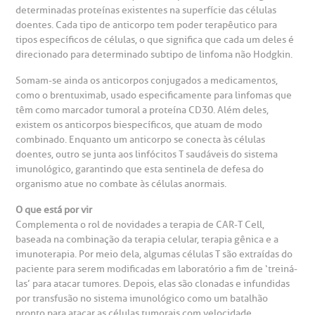
determinadas proteínas existentes na superfície das células
anco de Sangue
doentes. Cada tipo de anticorpo tem poder terapêutico para
tipos específicos de células, o que significa que cada um deles é
direcionado para determinado subtipo de linfoma não Hodgkin.
emodiálise
Somam-se ainda os anticorpos conjugados a medicamentos,
como o brentuximab, usado especificamente para linfomas que
oação de órgãos
têm como marcador tumoral a proteína CD30. Além deles,
Saiba mais
existem os anticorpos biespecíficos, que atuam de modo
inhas de cuidado
combinado. Enquanto um anticorpo se conecta às células
doentes, outro se junta aos linfócitos T saudáveis do sistema
Endereço:
imunológico, garantindo que esta sentinela de defesa do
chados e perdidos
organismo atue no combate às células anormais.
R. Colômbia, 332
O que está por vir
CEP: 01438-000 | Jardim Paulista
Complementa o rol de novidades a terapia de CAR-T Cell,
São Paulo - SP
baseada na combinação da terapia celular, terapia gênica e a
imunoterapia. Por meio dela, algumas células T são extraídas do
paciente para serem modificadas em laboratório a fim de ‘treiná-
las’ para atacar tumores. Depois, elas são clonadas e infundidas
por transfusão no sistema imunológico como um batalhão
pronto para atacar as células tumorais com velocidade.