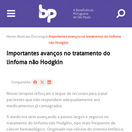
Home
Notícias
Oncologia
Importantes avanços no tratamento do linfoma
não Hodgkin
Importantes avanços no tratamento do
BUSCA
CONSULTAS E EXAMES
ATENDIMENTO 24H
CONHEÇA AS UNIDADES
INSTITUCIONAL
NOSSOS SERVIÇOS
INFORMAÇÕES ÚTEIS
ESPECIALIDADES
linfoma não Hodgkin
Compartilhe:
Novas terapias reforçam o leque de recursos para tratar
pacientes que não respondem adequadamente aos
medicamentos já consagrados
A medicina vem avançando a passos largos e seguros no
tratamento do linfoma não Hodgkin, tipo mais frequente de
câncer hematológico. Originado nas células do sistema linfático,
gendamento de consultas e exames
UVIDORIA/SAC
ducação e Pesquisa
emodinâmica
entro de Oncologia e Hematologia