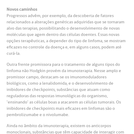
mprensa
olicitação de veracidade de atestado
Novos caminhos
Progressos advêm, por exemplo, da descoberta de fatores
otícias
ronto atendimento
relacionados a alterações genéticas adquiridas que se tornaram
alvo das terapias, possibilitando o desenvolvimento de novas
Centro de Doenças Autoimunes
moléculas que agem dentro das células doentes. Essas novas
ustentabilidade
onveniências
opções terapêuticas, a depender do tipo de linfoma, se mostram
eficazes no controle da doença e, em alguns casos, podem até
Saiba mais
curá-la.
obre a BP
nternação/Cirurgia
Outra frente promissora para o tratamento de alguns tipos do
linfoma não Hodgkin provém da imunoterapia. Nesse amplo e
rabalhe Conosco
stacionamento
Endereço:
promissor campo, destacam-se os imunomoduladores
biológicos, como a lenalidomida, e o desenvolvimento de
R. Martiniano de Carvalho, 965
isitas de Benchmarking
úvidas frequentes
inibidores de checkpoints, substâncias que atuam como
reguladoras das respostas imunológicas do organismo,
CEP: 01323-001 | Bela Vista
‘ensinando’ as células boas a atacarem as células tumorais. Os
São Paulo - SP
oluntariado
ospedagem
inibidores de checkpoints mais eficazes em linfomas são o
pembrolizumabe e o nivolumabe.
omitê de Bioética
limentação
Ainda no âmbito da imunoterapia, existem os anticorpos
Clínica Medicina da Mulher
monoclonais, substâncias que têm capacidade de interagir com