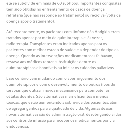
Hospital BP
ele se subdivide em mais de 60 subtipos. Importantes conquistas
têm sido obtidas no enfrentamento de casos de doença
heck-in antecipado
rea do médico
orários de atendimento
ardiologia
A BP conta com você para melhorar sempre a qualidade do
refratária (que não responde ao tratamento) ou recidiva (volta da
atendimento e dos serviços prestados.
doença após o tratamento).
A Ouvidoria e SAC são canais para você, cliente da BP, tirar
suas dúvidas, registrar suas reclamações ou fazer elogios
esultados de exames
ódigo de conduta
uvidoria
entro de Excelência em Neurologia e
Até recentemente, os pacientes com linfoma não Hodgkin eram
relacionados ao nosso atendimento e aos nossos serviços.
Horário de atendimento: 2ª a 6ª feira das 7h às 18h
tratados apenas por meio de quimioterapia e, às vezes,
eurocirurgia
radioterapia. Transplantes eram indicados apenas para os
eleconsulta
emonstrações Financeiras
rotocolo de Infarto SUS
pacientes com melhor estado de saúde e a depender do tipo da
AC:
Saiba mais
ediatria
doença. Quando as intervenções medicamentosas falhavam,
restava aos médicos tentar substituições dentre os
reparo de Exames
oação
orários de Visita
(11)
3505-1000
quimioterápicos disponíveis ou iniciar os cuidados paliativos.
entro de Excelência em Ortopedia
Endereço:
Esse cenário vem mudando com o aperfeiçoamento dos
statuto social da BP
ronto-socorro
UVIDORIA:
Rua Maestro Cardim, 769
quimioterápicos e com o desenvolvimento de outros tipos de
utras especialidades
terapias que utilizam novos mecanismos para combater as
Telemedicina BP
ouvidoria@bp.org.br
CEP: 01323-001 | Bela Vista
células doentes. São alternativas mais eficientes e menos
overnança corporativa
olicitação de cópia de prontuário médico
São Paulo - SP
tóxicas, que estão aumentando a sobrevida dos pacientes, além
de agregar ganhos para a qualidade de vida. Algumas dessas
Fale Conosco
mpacto social
olicitação de orçamento particular
novas alternativas são de administração oral, desobrigando a idas
aos centros de infusão para receber os medicamentos por via
Teleinterconsulta
BP Mirante
endovenosa.