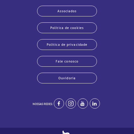
Associados
Política de cookies
Política de privacidade
Fale conosco
Ouvidoria
echar
echar
echar
echar
echar
echar
echar
echar
NOSSAS REDES: