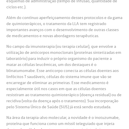
esquemas de administração (tempo de infusão, quantidade de
omitê de Bioética
limentação
Clínica Medicina da Mulher
ciclos etc.).
Além do contínuo aperfeiçoamento desses protocolos e da gama
anco de Sangue
de quimioterápicos, o tratamento da LLA tem registrado
importantes avanços com o desenvolvimento de outras classes
emodiálise
de medicamentos e novas abordagens terapêuticas.
No campo da imunoterapia (ou terapia celular), que envolve a
oação de órgãos
utilização de anticorpos monoclonais (proteínas sintetizadas em
laboratório) para induzir o próprio organismo do paciente a
Saiba mais
matar as células leucêmicas, um dos destaques é o
inhas de cuidado
blinatumomabe. Esse anticorpo conecta as células doentes aos
linfócitos T saudáveis, células do sistema imune que vão se
Endereço:
encarregar de eliminar as primeiras. Esse medicamento é
chados e perdidos
especialmente útil nos casos em que as células doentes
R. Colômbia, 332
resistiram ao tratamento quimioterápico (doença residual) ou de
recidiva (volta da doença após o tratamento). Sua incorporação
CEP: 01438-000 | Jardim Paulista
pelo Sistema Único de Saúde (SUS) já está sendo estudada.
São Paulo - SP
Na área da terapia-alvo molecular, a novidade é o inotuzumabe,
proteína que funciona como um míssil teleguiado que injeta