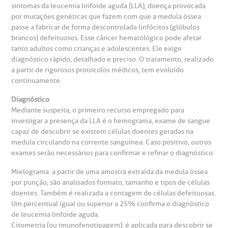
sintomas da leucemia linfoide aguda (LLA), doença provocada
gendamento de consultas e exames
UVIDORIA/SAC
ducação e Pesquisa
emodinâmica
entro de Oncologia e Hematologia
por mutações genéticas que fazem com que a medula óssea
Hospital BP
passe a fabricar de forma descontrolada linfócitos (glóbulos
brancos) defeituosos. Esse câncer hematológico pode afetar
heck-in antecipado
rea do médico
orários de atendimento
ardiologia
A BP conta com você para melhorar sempre a qualidade do
tanto adultos como crianças e adolescentes. Ele exige
atendimento e dos serviços prestados.
diagnóstico rápido, detalhado e preciso. O tratamento, realizado
A Ouvidoria e SAC são canais para você, cliente da BP, tirar
a partir de rigorosos protocolos médicos, tem evoluído
suas dúvidas, registrar suas reclamações ou fazer elogios
esultados de exames
ódigo de conduta
uvidoria
entro de Excelência em Neurologia e
relacionados ao nosso atendimento e aos nossos serviços.
continuamente.
Horário de atendimento: 2ª a 6ª feira das 7h às 18h
eurocirurgia
Diagnóstico
eleconsulta
emonstrações Financeiras
rotocolo de Infarto SUS
Mediante suspeita, o primeiro recurso empregado para
AC:
Saiba mais
ediatria
investigar a presença da LLA é o hemograma, exame de sangue
capaz de descobrir se existem células doentes geradas na
reparo de Exames
oação
orários de Visita
(11)
3505-1000
medula circulando na corrente sanguínea. Caso positivo, outros
entro de Excelência em Ortopedia
Endereço:
exames serão necessários para confirmar e refinar o diagnóstico:
statuto social da BP
ronto-socorro
UVIDORIA:
Rua Maestro Cardim, 769
Mielograma: a partir de uma amostra extraída da medula óssea
utras especialidades
Telemedicina BP
por punção, são analisados formato, tamanho e tipos de células
ouvidoria@bp.org.br
CEP: 01323-001 | Bela Vista
overnança corporativa
olicitação de cópia de prontuário médico
doentes. Também é realizada a contagem de células defeituosas.
São Paulo - SP
Um percentual igual ou superior a 25% confirma o diagnóstico
de leucemia linfoide aguda.
Fale Conosco
mpacto social
olicitação de orçamento particular
Citometria (ou imunofenotipagem): é aplicada para descobrir se