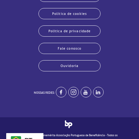
Política de cookies
Política de privacidade
Fale conosco
Ouvidoria
echar
echar
echar
echar
echar
echar
echar
echar
NOSSAS REDES:
© 2020 - Real e Benemérita Associação Portuguesa de Beneficência - Todos os