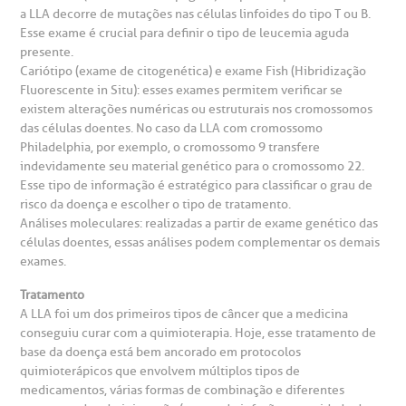
a LLA decorre de mutações nas células linfoides do tipo T ou B.
Teleinterconsulta
BP Mirante
Esse exame é crucial para definir o tipo de leucemia aguda
mprensa
olicitação de veracidade de atestado
presente.
Cariótipo (exame de citogenética) e exame Fish (Hibridização
Fluorescente in Situ): esses exames permitem verificar se
otícias
ronto atendimento
existem alterações numéricas ou estruturais nos cromossomos
Centro de Doenças Autoimunes
das células doentes. No caso da LLA com cromossomo
Philadelphia, por exemplo, o cromossomo 9 transfere
ustentabilidade
onveniências
indevidamente seu material genético para o cromossomo 22.
Esse tipo de informação é estratégico para classificar o grau de
Saiba mais
obre a BP
nternação/Cirurgia
risco da doença e escolher o tipo de tratamento.
Análises moleculares: realizadas a partir de exame genético das
células doentes, essas análises podem complementar os demais
rabalhe Conosco
stacionamento
Endereço:
exames.
R. Martiniano de Carvalho, 965
Tratamento
isitas de Benchmarking
úvidas frequentes
A LLA foi um dos primeiros tipos de câncer que a medicina
CEP: 01323-001 | Bela Vista
conseguiu curar com a quimioterapia. Hoje, esse tratamento de
São Paulo - SP
base da doença está bem ancorado em protocolos
oluntariado
ospedagem
quimioterápicos que envolvem múltiplos tipos de
medicamentos, várias formas de combinação e diferentes