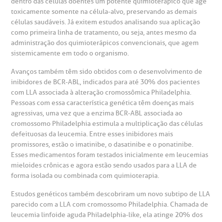
dentro das células doentes um potente quimioterápico que age
toxicamente somente na célula-alvo, preservando as demais
células saudáveis. Já exitem estudos analisando sua aplicação
como primeira linha de tratamento, ou seja, antes mesmo da
administração dos quimioterápicos convencionais, que agem
sistemicamente em todo o organismo.
Avanços também têm sido obtidos com o desenvolvimento de
inibidores de BCR-ABL, indicados para até 30% dos pacientes
com LLA associada à alteração cromossômica Philadelphia.
Pessoas com essa característica genética têm doenças mais
agressivas, uma vez que a enzima BCR-ABL associada ao
cromossomo Philadelphia estimula a multiplicação das células
defeituosas da leucemia. Entre esses inibidores mais
promissores, estão o imatinibe, o dasatinibe e o ponatinibe.
Esses medicamentos foram testados inicialmente em leucemias
mieloides crônicas e agora estão sendo usados para a LLA de
forma isolada ou combinada com quimioterapia.
Estudos genéticos também descobriram um novo subtipo de LLA
parecido com a LLA com cromossomo Philadelphia. Chamada de
leucemia linfoide aguda Philadelphia-like, ela atinge 20% dos