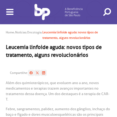
Home
Notícias
Oncologia
Leucemia linfoide aguda: novos tipos de
tratamento, alguns revolucionários
Leucemia linfoide aguda: novos tipos de
tratamento, alguns revolucionários
BUSCA
CONSULTAS E EXAMES
ATENDIMENTO 24H
CONHEÇA AS UNIDADES
INSTITUCIONAL
NOSSOS SERVIÇOS
INFORMAÇÕES ÚTEIS
ESPECIALIDADES
Compartilhe:
Além dos quimioterápicos, que evoluem ano a ano, novos
medicamentos e terapias trazem avanços importantes no
tratamento dessa doença. Um dos destaques é a terapia de CAR-
T.
Febre, sangramentos, palidez, aumento dos gânglios, inchaço do
baço e fígado e dores musculoesqueléticas são os principais