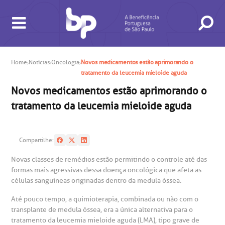
Home
Notícias
Oncologia
Novos medicamentos estão aprimorando o
tratamento da leucemia mieloide aguda
Novos medicamentos estão aprimorando o
BUSCA
CONSULTAS E EXAMES
ATENDIMENTO 24H
CONHEÇA AS UNIDADES
INSTITUCIONAL
NOSSOS SERVIÇOS
INFORMAÇÕES ÚTEIS
ESPECIALIDADES
tratamento da leucemia mieloide aguda
Compartilhe:
Novas classes de remédios estão permitindo o controle até das
formas mais agressivas dessa doença oncológica que afeta as
células sanguíneas originadas dentro da medula óssea.
Até pouco tempo, a quimioterapia, combinada ou não com o
transplante de medula óssea, era a única alternativa para o
gendamento de consultas e exames
UVIDORIA/SAC
ducação e Pesquisa
emodinâmica
entro de Oncologia e Hematologia
tratamento da leucemia mieloide aguda (LMA), tipo grave de
Hospital BP