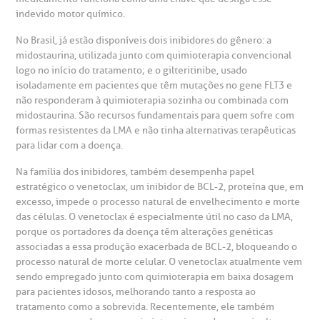
anco de Sangue
indevido motor químico.
No Brasil, já estão disponíveis dois inibidores do gênero: a
emodiálise
midostaurina, utilizada junto com quimioterapia convencional
logo no início do tratamento; e o gilteritinibe, usado
isoladamente em pacientes que têm mutações no gene FLT3 e
oação de órgãos
não responderam à quimioterapia sozinha ou combinada com
Saiba mais
midostaurina. São recursos fundamentais para quem sofre com
formas resistentes da LMA e não tinha alternativas terapêuticas
inhas de cuidado
para lidar com a doença.
Endereço:
Na família dos inibidores, também desempenha papel
chados e perdidos
estratégico o venetoclax, um inibidor de BCL-2, proteína que, em
R. Colômbia, 332
excesso, impede o processo natural de envelhecimento e morte
CEP: 01438-000 | Jardim Paulista
das células. O venetoclax é especialmente útil no caso da LMA,
São Paulo - SP
porque os portadores da doença têm alterações genéticas
associadas a essa produção exacerbada de BCL-2, bloqueando o
processo natural de morte celular. O venetoclax atualmente vem
sendo empregado junto com quimioterapia em baixa dosagem
para pacientes idosos, melhorando tanto a resposta ao
tratamento como a sobrevida. Recentemente, ele também