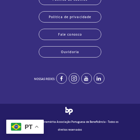
Política de privacidade
Fale conosco
Ouvidoria
echar
echar
echar
echar
echar
echar
echar
echar
NOSSAS REDES:
© 2020 - Real e Benemérita Associação Portuguesa de Beneficência - Todos os
PT
direitos reservados