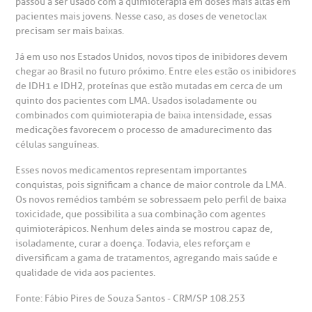
passou a ser usado com a quimioterapia em doses mais altas em
pacientes mais jovens. Nesse caso, as doses de venetoclax
precisam ser mais baixas.
Já em uso nos Estados Unidos, novos tipos de inibidores devem
chegar ao Brasil no futuro próximo. Entre eles estão os inibidores
de IDH1 e IDH2, proteínas que estão mutadas em cerca de um
quinto dos pacientes com LMA. Usados isoladamente ou
combinados com quimioterapia de baixa intensidade, essas
medicações favorecem o processo de amadurecimento das
células sanguíneas.
Esses novos medicamentos representam importantes
conquistas, pois significam a chance de maior controle da LMA.
Os novos remédios também se sobressaem pelo perfil de baixa
toxicidade, que possibilita a sua combinação com agentes
quimioterápicos. Nenhum deles ainda se mostrou capaz de,
isoladamente, curar a doença. Todavia, eles reforçam e
diversificam a gama de tratamentos, agregando mais saúde e
qualidade de vida aos pacientes.
Fonte: Fábio Pires de Souza Santos - CRM/SP 108.253