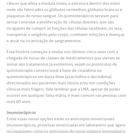
câncer que afeta a medula óssea, a estrutura dentro dos ossos
onde são fabricados os glóbulos vermelhos, glóbulos brancos e
heck-in antecipado
rea do médico
orários de atendimento
ardiologia
A BP conta com você para melhorar sempre a qualidade do
plaquetas do nosso sangue. Os quimioterápicos serviam para
atendimento e dos serviços prestados.
A Ouvidoria e SAC são canais para você, cliente da BP, tirar
tentar controlar a proliferação de células doentes, que são
suas dúvidas, registrar suas reclamações ou fazer elogios
incapazes de cumprir as funções das células saudáveis, ou seja,
esultados de exames
ódigo de conduta
uvidoria
entro de Excelência em Neurologia e
relacionados ao nosso atendimento e aos nossos serviços.
transportar o oxigênio pelo corpo, combater infeções e doenças
Horário de atendimento: 2ª a 6ª feira das 7h às 18h
eurocirurgia
e atuar na cicatrização de sangramentos.
eleconsulta
emonstrações Financeiras
rotocolo de Infarto SUS
AC:
Saiba mais
Essa história começou a mudar nos últimos cinco anos com a
ediatria
chegada de novas de classes de medicamentos que vieram se
reparo de Exames
oação
orários de Visita
(11)
3505-1000
somar aos tratamentos já existentes, sejam os protocolos de
quimioterapia convencional à base de citarabina ou
entro de Excelência em Ortopedia
Endereço:
quimioterápicos em baixa dose (azacitidina e decitabina)
statuto social da BP
ronto-socorro
UVIDORIA:
direcionados aos pacientes mais idosos e/ou em condições
Rua Maestro Cardim, 769
utras especialidades
clínicas mais frágeis. Vale lembrar que a LMA, apesar de poder
Telemedicina BP
ouvidoria@bp.org.br
CEP: 01323-001 | Bela Vista
ocorrer em qualquer faixa etária, é mais comum nas pessoas com
overnança corporativa
olicitação de cópia de prontuário médico
São Paulo - SP
mais 60 anos.
Imunoterápicos
Fale Conosco
mpacto social
olicitação de orçamento particular
Entre essas novas opções estão os anticorpos monoclonais
imunoterápicos, proteínas sintetizadas em laboratório que agem
Teleinterconsulta
BP Mirante
no organismo como os anticorpos do nosso sistema imunológico.
mprensa
olicitação de veracidade de atestado