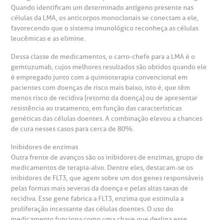
Quando identificam um determinado antígeno presente nas
células da LMA, os anticorpos monoclonais se conectam a ele,
otícias
ronto atendimento
favorecendo que o sistema imunológico reconheça as células
leucêmicas e as elimine.
Centro de Doenças Autoimunes
ustentabilidade
onveniências
Dessa classe de medicamentos, o carro-chefe para a LMA é o
gemtuzumab, cujos melhores resultados são obtidos quando ele
é empregado junto com a quimioterapia convencional em
Saiba mais
obre a BP
nternação/Cirurgia
pacientes com doenças de risco mais baixo, isto é, que têm
menos risco de recidiva (retorno da doença) ou de apresentar
resistência ao tratamento, em função das características
rabalhe Conosco
stacionamento
Endereço:
genéticas das células doentes. A combinação elevou a chances
de cura nesses casos para cerca de 80%.
R. Martiniano de Carvalho, 965
isitas de Benchmarking
úvidas frequentes
Inibidores de enzimas
CEP: 01323-001 | Bela Vista
Outra frente de avanços são os inibidores de enzimas, grupo de
São Paulo - SP
medicamentos de terapia-alvo. Dentre eles, destacam-se os
oluntariado
ospedagem
inibidores de FLT3, que agem sobre um dos genes responsáveis
pelas formas mais severas da doença e pelas altas taxas de
omitê de Bioética
limentação
recidiva. Esse gene fabrica a FLT3, enzima que estimula a
Clínica Medicina da Mulher
proliferação incessante das células doentes. O uso do
medicamento funciona como uma chave que desliga esse