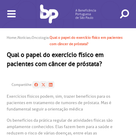
Home
Notícias
Oncologia
Qual o papel do exercício físico em pacientes
com câncer de próstata?
BUSCA
CONSULTAS E EXAMES
ATENDIMENTO 24H
CONHEÇA AS UNIDADES
INSTITUCIONAL
NOSSOS SERVIÇOS
INFORMAÇÕES ÚTEIS
ESPECIALIDADES
Qual o papel do exercício físico em
pacientes com câncer de próstata?
Compartilhe:
Exercícios físicos podem, sim, trazer benefícios para os
pacientes em tratamento de tumores de próstata. Mas é
gendamento de consultas e exames
UVIDORIA/SAC
ducação e Pesquisa
emodinâmica
entro de Oncologia e Hematologia
Hospital BP
fundamental seguir a orientação médica
Os benefícios da prática regular de atividades físicas são
heck-in antecipado
rea do médico
orários de atendimento
ardiologia
A BP conta com você para melhorar sempre a qualidade do
amplamente conhecidos. Elas fazem bem para a saúde e
atendimento e dos serviços prestados.
A Ouvidoria e SAC são canais para você, cliente da BP, tirar
reduzem o risco de várias doenças, entre elas as