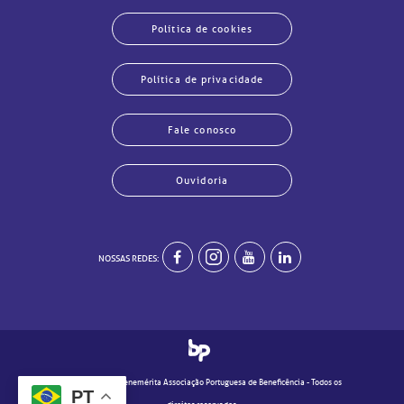
Política de cookies
Política de privacidade
Fale conosco
Ouvidoria
NOSSAS REDES:
echar
echar
echar
echar
echar
echar
echar
echar
© 2020 - Real e Benemérita Associação Portuguesa de Beneficência - Todos os
PT