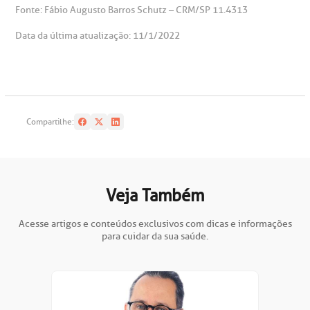
Fonte: Fábio Augusto Barros Schutz – CRM/SP 11.4313
oação de órgãos
Data da última atualização: 11/1/2022
Saiba mais
inhas de cuidado
Endereço:
chados e perdidos
Compartilhe:
R. Colômbia, 332
CEP: 01438-000 | Jardim Paulista
São Paulo - SP
Veja Também
Acesse artigos e conteúdos exclusivos com dicas e informações
para cuidar da sua saúde.