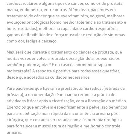
suas dúvidas, registrar suas reclamações ou fazer elogios
esultados de exames
ódigo de conduta
uvidoria
entro de Excelência em Neurologia e
cardiovasculares e alguns tipos de câncer, como os de próstata,
relacionados ao nosso atendimento e aos nossos serviços.
mama, endométrio, entre outros. Além disso, pacientes em
Horário de atendimento: 2ª a 6ª feira das 7h às 18h
eurocirurgia
tratamento do câncer que se exercitam têm, no geral, melhores
eleconsulta
emonstrações Financeiras
rotocolo de Infarto SUS
evoluções oncológicas (como melhor tolerância ao tratamento e
AC:
Saiba mais
bons resultados), melhora na capacidade cardiorrespiratória,
ediatria
ganhos de flexibilidade e força muscular e redução de sintomas
reparo de Exames
oação
orários de Visita
(11)
3505-1000
como dor, fadiga e cansaço.
entro de Excelência em Ortopedia
Endereço:
Mas, será que durante o tratamento do câncer de próstata, que
statuto social da BP
ronto-socorro
UVIDORIA:
muitas vezes envolve a retirada dessa glândula, os exercícios
Rua Maestro Cardim, 769
utras especialidades
também podem ajudar? E no caso da hormonioterapia ou
Telemedicina BP
ouvidoria@bp.org.br
CEP: 01323-001 | Bela Vista
radioterapia? A resposta é positiva para todas essas questões,
overnança corporativa
olicitação de cópia de prontuário médico
São Paulo - SP
desde que adotados os cuidados necessários.
Fale Conosco
Para pacientes que fizeram a prostatectomia radical (retirada da
mpacto social
olicitação de orçamento particular
próstata), a recomendação é iniciar ou retomar a prática de
Teleinterconsulta
atividades físicas após a cicatrização, com a liberação do médico.
BP Mirante
Exercícios que envolvem especificamente a pelve, são benéficos
mprensa
olicitação de veracidade de atestado
para a reabilitação mais rápida da incontinência urinária pós-
cirúrgica, que costuma ser tratada com a fisioterapia urológica
otícias
ronto atendimento
para fortalecer a musculatura da região e melhorar o controle
urinário.