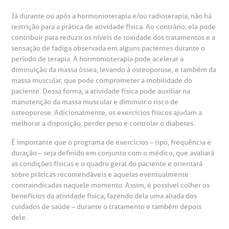
Centro de Doenças Autoimunes
ustentabilidade
onveniências
Já durante ou após a hormonioterapia e/ou radioterapia, não há
restrição para a prática de atividade física. Ao contrário, ela pode
contribuir para reduzir os níveis de toxidade dos tratamentos e a
Saiba mais
obre a BP
nternação/Cirurgia
sensação de fadiga observada em alguns pacientes durante o
período de terapia. A hormonioterapia pode acelerar a
diminuição da massa óssea, levando à osteoporose, e também da
rabalhe Conosco
stacionamento
Endereço:
massa muscular, que pode comprometer a mobilidade do
paciente. Dessa forma, a atividade física pode auxiliar na
R. Martiniano de Carvalho, 965
manutenção da massa muscular e diminuir o risco de
isitas de Benchmarking
úvidas frequentes
osteoporose. Adicionalmente, os exercícios físicos ajudam a
CEP: 01323-001 | Bela Vista
melhorar a disposição, perder peso e controlar o diabetes.
São Paulo - SP
oluntariado
ospedagem
É importante que o programa de exercícios – tipo, frequência e
duração – seja definido em conjunto com o médico, que avaliará
omitê de Bioética
limentação
as condições físicas e o quadro geral do paciente e orientará
Clínica Medicina da Mulher
sobre práticas recomendáveis e aquelas eventualmente
contraindicadas naquele momento. Assim, é possível colher os
anco de Sangue
benefícios da atividade física, fazendo dela uma aliada dos
cuidados de saúde – durante o tratamento e também depois
dele.
emodiálise